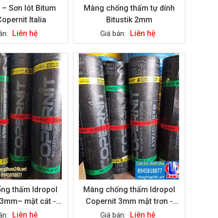
 – Sơn lót Bitum
Màng chống thấm tự dính
opernit Italia
Bitustik 2mm
Liên hệ
Liên hệ
án:
Giá bán:
ng thấm Idropol
Màng chống thấm Idropol
Copernit 3mm mặt trơn -
Italia
Italia
Liên hệ
Liên hệ
án:
Giá bán: