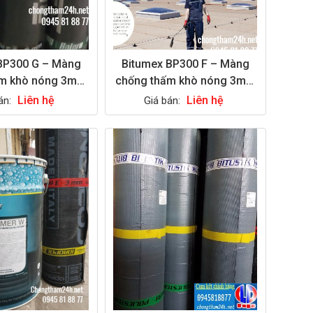
BP300 G – Màng
Bitumex BP300 F – Màng
ấm khò nóng 3mm
chống thấm khò nóng 3mm
mặt đá
mặt cát
Liên hệ
Liên hệ
án:
Giá bán: