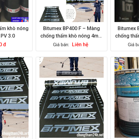
ấm khò nóng
Bitumex BP400 F – Màng
Bitumex 
PV 3.0
chống thấm khò nóng 4mm
chống th
mặt cát
0 đ
Liên hệ
Giá bán:
Giá b