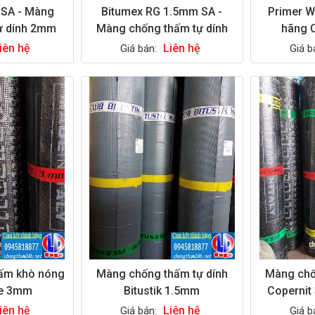
 SA - Màng
Bitumex RG 1.5mm SA -
Primer W
ự dính 2mm
Màng chống thấm tự dính
hãng C
iên hệ
Liên hệ
Giá bán:
Giá b
ấm khò nóng
Màng chống thấm tự dính
Màng chố
pe 3mm
Bitustik 1.5mm
Copernit 3mm– mặt cát -
iên hệ
Liên hệ
Giá bán:
Giá b