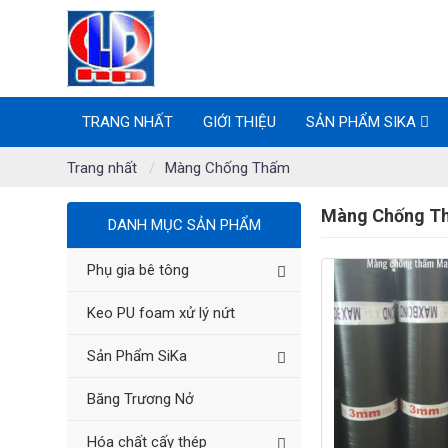
TRANG NHẤT
GIỚI THIỆU
SẢN PHẨM SIKA
Trang nhất
Màng Chống Thấm
Màng Chống Th
DANH MỤC SẢN PHẨM
Phụ gia bê tông
Keo PU foam xử lý nứt
Sản Phẩm SiKa
Băng Trương Nở
Hóa chất cấy thép