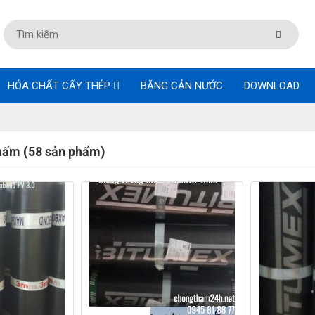
HÓA CHẤT CẤY THÉP
BĂNG CẢN NƯỚC
DOWNLOAD
ấm (58 sản phẩm)