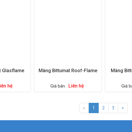
t Glasflame
Màng Bittumat Roof-Flame
Màng Bit
iên hệ
Liên hệ
Giá bán:
Giá b
«
1
2
3
»