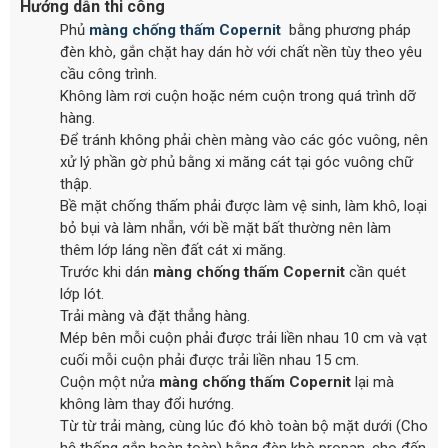
Hướng dẫn thi công
Phủ
màng
chống thấm Copernit
bằng phương pháp
đèn khò, gắn chặt hay dán hờ với chất nền tùy theo yêu
cầu công trình.
Không làm rơi cuộn hoặc ném cuộn trong quá trình dỡ
hàng.
Để tránh không phải chèn màng vào các góc vuông, nên
xử lý phần gờ phủ bằng xi măng cát tại góc vuông chữ
thập.
Bề mặt chống thấm phải được làm vệ sinh, làm khô, loại
bỏ bụi và làm nhẵn, với bề mặt bất thường nên làm
thêm lớp láng nền đất cát xi măng.
Trước khi dán
màng
chống thấm Copernit
cần quét
lớp lót.
Trải màng và đặt thẳng hàng.
Mép bên mỗi cuộn phải được trải liền nhau 10 cm và vạt
cuối mỗi cuộn phải được trải liền nhau 15 cm.
Cuộn một nửa
màng
chống thấm Copernit
lại mà
không làm thay đổi hướng.
Từ từ trải màng, cùng lúc đó khò toàn bộ mặt dưới (Cho
hệ thống gắn hoàn toàn) bằng đèn khò propan, cho đến