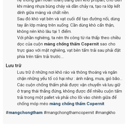
khi màng nhựa bùng cháy và dần chảy ra, tạo ra lớp kết
dính giữa màng và chất nền.
Sau đó khò vạt bên và vạt cuối để tạo đường nối, dùng
tay ấn lớp màng trên xuống. Cần dùng khò cẩn thận,
không nên khò lâu tại 1 điểm.
Với phần nghiêng, ta nên thi công từ rìa thấp theo chiều
dọc của cuộn
màng
chống thấm Copernit
sao cho
trực giao với mặt nghiêng, vạt bên tấm trải sau phải đặt
phía trên tấm trải trước….
Lưu trữ
Lưu trữ ở những nơi khô ráo và thông thoáng và ngăn
chặn những yếu tố có hại như : ánh nắng, mưa, gió bão…
Các cuộn chống thấm phải được vận chuyển và lưu giữ
ở trạng thái thẳng đứng, không được để nhiều cuộn tấm
trải trong một pallet và phải cho lõi vào chính giữa để
chống móp méo
màng
chống thấm Copernit
#
mangchongtham
#mangchongthamcopernit #mangkho