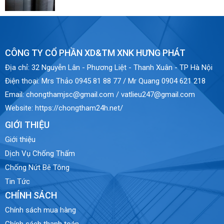
CÔNG TY CỔ PHẦN XD&TM XNK HƯNG PHÁT
Địa chỉ:
32 Nguyễn Lân - Phương Liệt - Thanh Xuân - TP Hà Nội
Điện thoại:
Mrs Thảo 0945 81 88 77 / Mr Quang 0904 621 218
Email:
chongthamjsc@gmail.com / vatlieu247@gmail.com
Website:
https://chongtham24h.net/
GIỚI THIỆU
Giới thiệu
Dịch Vụ Chống Thấm
Chống Nứt Bê Tông
Tin Tức
CHÍNH SÁCH
Chính sách mua hàng
Chính sách thanh toán