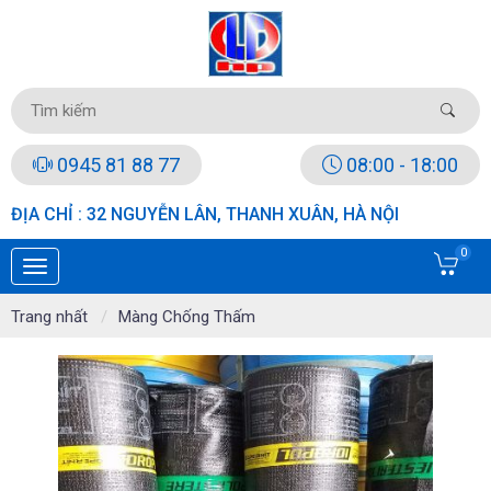
0945 81 88 77
08:00 - 18:00
ĐỊA CHỈ : 32 NGUYỄN LÂN, THANH XUÂN, HÀ NỘI
0
Trang nhất
Màng Chống Thấm