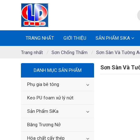
TRANG NHẤT
GIỚI THIỆU
SẢN PHẨM SIKA
Trang nhất
Sơn Chống Thấm
Sơn Sàn Và Tường Ac
Sơn Sàn Và Tườ
DANH MỤC SẢN PHẨM
Phụ gia bê tông
Keo PU foam xử lý nứt
Sản Phẩm SiKa
Băng Trương Nở
Hóa chất cấy thép