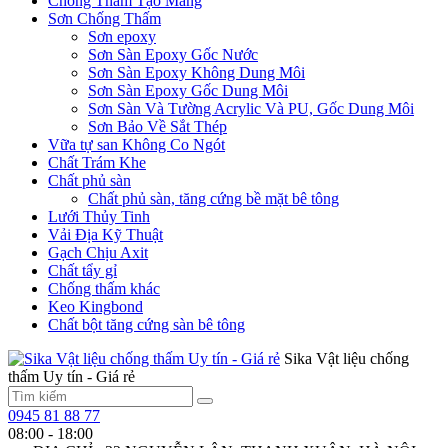
Chống Thấm Tạo Màng
Sơn Chống Thấm
Sơn epoxy
Sơn Sàn Epoxy Gốc Nước
Sơn Sàn Epoxy Không Dung Môi
Sơn Sàn Epoxy Gốc Dung Môi
Sơn Sàn Và Tường Acrylic Và PU, Gốc Dung Môi
Sơn Bảo Về Sắt Thép
Vữa tự san Không Co Ngót
Chất Trám Khe
Chất phủ sàn
Chất phủ sàn, tăng cứng bề mặt bê tông
Lưới Thủy Tinh
Vải Địa Kỹ Thuật
Gạch Chịu Axit
Chất tẩy gỉ
Chống thấm khác
Keo Kingbond
Chất bột tăng cứng sàn bê tông
Sika Vật liệu chống
thấm Uy tín - Giá rẻ
0945 81 88 77
08:00 - 18:00