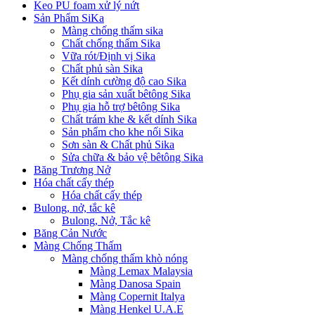
Keo PU foam xử lý nứt
Sản Phẩm SiKa
Màng chống thấm sika
Chất chống thấm Sika
Vữa rót/Định vị Sika
Chất phủ sàn Sika
Kết dính cường độ cao Sika
Phụ gia sản xuất bêtông Sika
Phụ gia hỗ trợ bêtông Sika
Chất trám khe & kết dính Sika
Sản phẩm cho khe nối Sika
Sơn sàn & Chất phủ Sika
Sửa chữa & bảo vệ bêtông Sika
Băng Trương Nở
Hóa chất cấy thép
Hóa chất cấy thép
Bulong, nở, tắc kê
Bulong, Nở, Tắc kê
Băng Cản Nước
Màng Chống Thấm
Màng chống thấm khò nóng
Màng Lemax Malaysia
Màng Danosa Spain
Màng Copernit Italya
Màng Henkel U.A.E