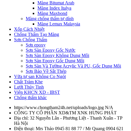
Màng Bitumat Arab
Màng Index Italya
Màng Maxbond
Màng chống thấm tự dính
Màng Lemax Malaysia
Xốp Cách Nhiệt
Chống Thấm Tạo Màng
Sơn Chống Thấm
Sơn epoxy
Sơn Sàn Epoxy Gốc Nước
Sơn Sàn Epoxy Không Dung Môi
Sơn Sàn Epoxy Gốc Dung Môi
Sơn Sàn Và Tường Acrylic Và PU, Gốc Dung Môi
Sơn Bảo Về Sắt Thép
Vữa tự san Không Co Ngót
Chất Trám Khe
Lưới Thủy Tinh
Viện KHCN XD - IBST
Chống thấm khác
https://www.chongtham24h.net/uploads/logo.jpg
N/A
CÔNG TY CỔ PHẦN XD&TM XNK HƯNG PHÁT
Địa chỉ:
32 Nguyễn Lân - Phương Liệt - Thanh Xuân - TP
Hà Nội
Điện thoại:
Mrs Thảo 0945 81 88 77 / Mr Quang 0904 621