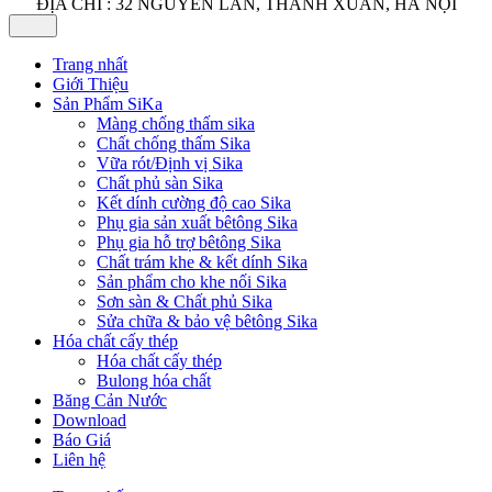
ĐỊA CHỈ : 32 NGUYỄN LÂN, THANH XUÂN, HÀ NỘI
Trang nhất
Giới Thiệu
Sản Phẩm SiKa
Màng chống thấm sika
Chất chống thấm Sika
Vữa rót/Định vị Sika
Chất phủ sàn Sika
Kết dính cường độ cao Sika
Phụ gia sản xuất bêtông Sika
Phụ gia hỗ trợ bêtông Sika
Chất trám khe & kết dính Sika
Sản phẩm cho khe nối Sika
Sơn sàn & Chất phủ Sika
Sửa chữa & bảo vệ bêtông Sika
Hóa chất cấy thép
Hóa chất cấy thép
Bulong hóa chất
Băng Cản Nước
Download
Báo Giá
Liên hệ