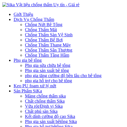
Giới Thiệu
Dịch Vụ Chống Thấm
Chống Nứt Bê Tông
Chống Thấm Mái
Chống Thấm Sàn Vệ Sinh
Chống Thấm Bể Bơi
Chống Thấm Thang Máy
Chống Thấm Sân Thượng
Chống Thấm Tầng Hầm
Phụ gia bê tông
Phụ gia sửa chữa bê tông
Phụ gia sản xuất bê tông
phụ gia tăng cường độ bền lâu cho bê tông
phụ gia hỗ trợ cho bê tông
Keo PU foam xử lý nứt
Sản Phẩm SiKa
Màng chống thấm sika
Chất chống thấm Sika
Vữa rót/Định vị Sika
Chất phủ sàn Sika
Kết dính cường độ cao Sika
Phụ gia sản xuất bêtông Sika
Phụ gia hỗ trợ bêtông Sika