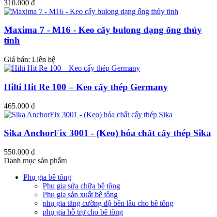
310.000 đ
Maxima 7 - M16 - Keo cấy bulong dạng ống thủy
tinh
Giá bán:
Liên hệ
Hilti Hit Re 100 – Keo cấy thép Germany
465.000 đ
Sika AnchorFix 3001 - (Keo) hóa chất cấy thép Sika
550.000 đ
Danh mục sản phẩm
Phụ gia bê tông
Phụ gia sửa chữa bê tông
Phụ gia sản xuất bê tông
phụ gia tăng cường độ bền lâu cho bê tông
phụ gia hỗ trợ cho bê tông