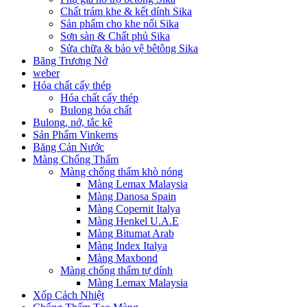
Chất trám khe & kết dính Sika
Sản phẩm cho khe nối Sika
Sơn sàn & Chất phủ Sika
Sửa chữa & bảo vệ bêtông Sika
Băng Trương Nở
weber
Hóa chất cấy thép
Hóa chất cấy thép
Bulong hóa chất
Bulong, nở, tắc kê
Sản Phẩm Vinkems
Băng Cản Nước
Màng Chống Thấm
Màng chống thấm khò nóng
Màng Lemax Malaysia
Màng Danosa Spain
Màng Copernit Italya
Màng Henkel U.A.E
Màng Bitumat Arab
Màng Index Italya
Màng Maxbond
Màng chống thấm tự dính
Màng Lemax Malaysia
Xốp Cách Nhiệt