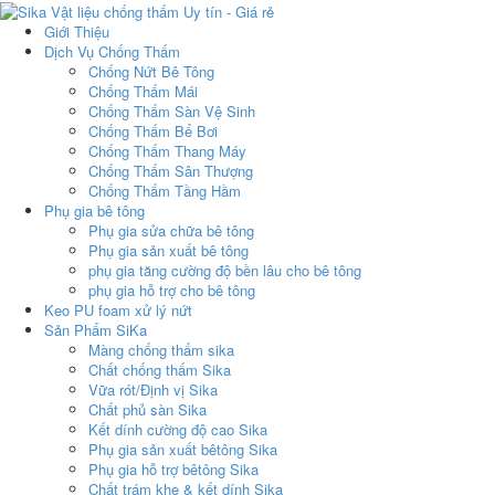
Giới Thiệu
Dịch Vụ Chống Thấm
Chống Nứt Bê Tông
Chống Thấm Mái
Chống Thấm Sàn Vệ Sinh
Chống Thấm Bể Bơi
Chống Thấm Thang Máy
Chống Thấm Sân Thượng
Chống Thấm Tầng Hầm
Phụ gia bê tông
Phụ gia sửa chữa bê tông
Phụ gia sản xuất bê tông
phụ gia tăng cường độ bền lâu cho bê tông
phụ gia hỗ trợ cho bê tông
Keo PU foam xử lý nứt
Sản Phẩm SiKa
Màng chống thấm sika
Chất chống thấm Sika
Vữa rót/Định vị Sika
Chất phủ sàn Sika
Kết dính cường độ cao Sika
Phụ gia sản xuất bêtông Sika
Phụ gia hỗ trợ bêtông Sika
Chất trám khe & kết dính Sika