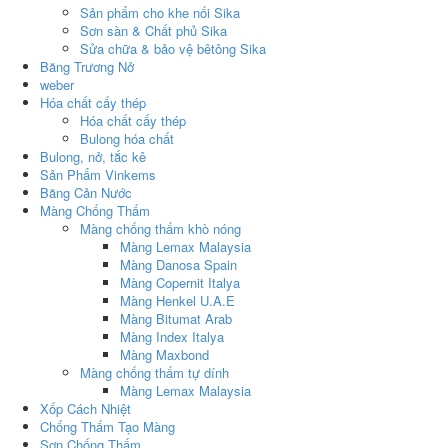
Sản phẩm cho khe nối Sika
Sơn sàn & Chất phủ Sika
Sửa chữa & bảo vệ bêtông Sika
Băng Trương Nở
weber
Hóa chất cấy thép
Hóa chất cấy thép
Bulong hóa chất
Bulong, nở, tắc kê
Sản Phẩm Vinkems
Băng Cản Nước
Màng Chống Thấm
Màng chống thấm khò nóng
Màng Lemax Malaysia
Màng Danosa Spain
Màng Copernit Italya
Màng Henkel U.A.E
Màng Bitumat Arab
Màng Index Italya
Màng Maxbond
Màng chống thấm tự dính
Màng Lemax Malaysia
Xốp Cách Nhiệt
Chống Thấm Tạo Màng
Sơn Chống Thấm