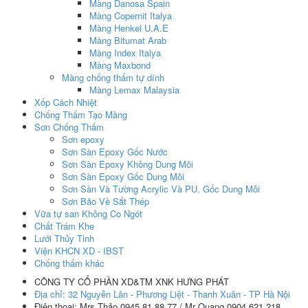
Màng Danosa Spain
Màng Copernit Italya
Màng Henkel U.A.E
Màng Bitumat Arab
Màng Index Italya
Màng Maxbond
Màng chống thấm tự dính
Màng Lemax Malaysia
Xốp Cách Nhiệt
Chống Thấm Tạo Màng
Sơn Chống Thấm
Sơn epoxy
Sơn Sàn Epoxy Gốc Nước
Sơn Sàn Epoxy Không Dung Môi
Sơn Sàn Epoxy Gốc Dung Môi
Sơn Sàn Và Tường Acrylic Và PU, Gốc Dung Môi
Sơn Bảo Về Sắt Thép
Vữa tự san Không Co Ngót
Chất Trám Khe
Lưới Thủy Tinh
Viện KHCN XD - IBST
Chống thấm khác
CÔNG TY CỔ PHẦN XD&TM XNK HƯNG PHÁT
Địa chỉ:
32 Nguyễn Lân - Phương Liệt - Thanh Xuân - TP Hà Nội
Điện thoại:
Mrs Thảo 0945 81 88 77 / Mr Quang 0904 621 218