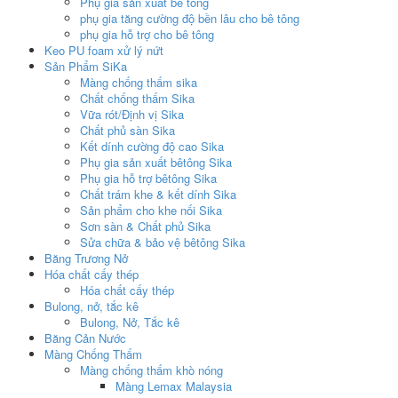
Phụ gia sản xuất bê tông
phụ gia tăng cường độ bền lâu cho bê tông
phụ gia hỗ trợ cho bê tông
Keo PU foam xử lý nứt
Sản Phẩm SiKa
Màng chống thấm sika
Chất chống thấm Sika
Vữa rót/Định vị Sika
Chất phủ sàn Sika
Kết dính cường độ cao Sika
Phụ gia sản xuất bêtông Sika
Phụ gia hỗ trợ bêtông Sika
Chất trám khe & kết dính Sika
Sản phẩm cho khe nối Sika
Sơn sàn & Chất phủ Sika
Sửa chữa & bảo vệ bêtông Sika
Băng Trương Nở
Hóa chất cấy thép
Hóa chất cấy thép
Bulong, nở, tắc kê
Bulong, Nở, Tắc kê
Băng Cản Nước
Màng Chống Thấm
Màng chống thấm khò nóng
Màng Lemax Malaysia