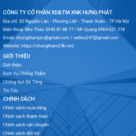
CÔNG TY CỔ PHẦN XD&TM XNK HƯNG PHÁT
Địa chỉ:
32 Nguyễn Lân - Phương Liệt - Thanh Xuân - TP Hà Nội
Điện thoại:
Mrs Thảo 0945 81 88 77 / Mr Quang 0904 621 218
Email:
chongthamjsc@gmail.com / vatlieu247@gmail.com
Website:
https://chongtham24h.net/
GIỚI THIỆU
Giới thiệu
Dịch Vụ Chống Thấm
Chống Nứt Bê Tông
Tin Tức
CHÍNH SÁCH
Chính sách mua hàng
Chính sách thanh toán
Chính sách vận chuyển
Chính sách đổi trả