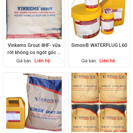
Vinkems Grout 4HF- vữa
Simon® WATERPLUG L60
rót không co ngót gốc xi
măng
Liên hệ
Liên hệ
Giá bán:
Giá bán: