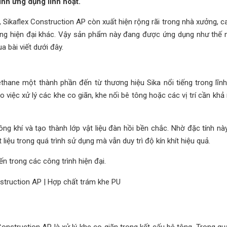
ính ứng dụng linh hoạt.
 Sikaflex Construction AP còn xuất hiện rộng rãi trong nhà xưởng, c
tầng hiện đại khác. Vậy sản phẩm này đang được ứng dụng như thế 
ua bài viết dưới đây.
ethane một thành phần đến từ thương hiệu Sika nổi tiếng trong lĩn
việc xử lý các khe co giãn, khe nối bê tông hoặc các vị trí cần khả
g khí và tạo thành lớp vật liệu đàn hồi bền chắc. Nhờ đặc tính này,
liệu trong quá trình sử dụng mà vẫn duy trì độ kín khít hiệu quả.
 trong các công trình hiện đại.
nstruction AP là xử lý khe co giãn trong kết cấu bê tông. Trong quá