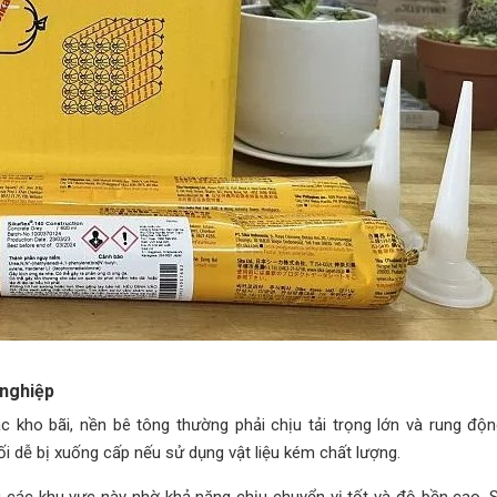
 nghiệp
 kho bãi, nền bê tông thường phải chịu tải trọng lớn và rung độ
i dễ bị xuống cấp nếu sử dụng vật liệu kém chất lượng.
g các khu vực này nhờ khả năng chịu chuyển vị tốt và độ bền cao.