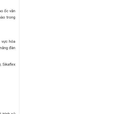
ao ốc văn
nào trong
h vực hóa
 năng đàn
 Sikaflex
 trình sử