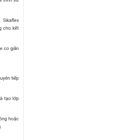
 Sikaflex
g cho kết
e co giãn
xuyên tiếp
à tạo lớp
tông hoặc
.