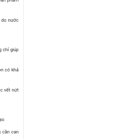
g do nước
g chỉ giúp
òn có khả
c vết nứt
ạo.
g cần can