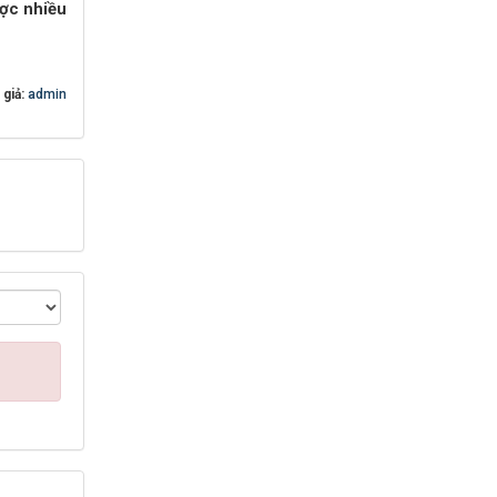
ược nhiều
 giả:
admin