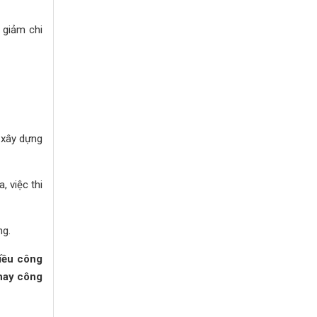
 giảm chi
g xây dựng
, việc thi
ng.
hiều công
 hay công