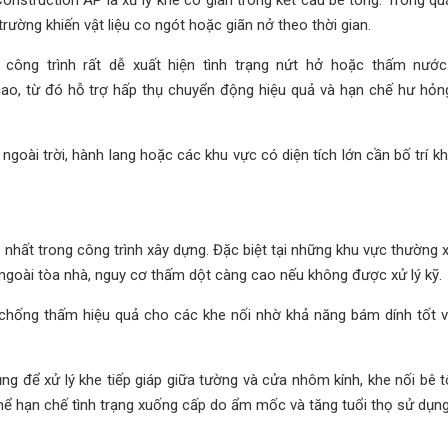
rường khiến vật liệu co ngót hoặc giãn nở theo thời gian.
ông trình rất dễ xuất hiện tình trạng nứt hở hoặc thấm nước.
cao, từ đó hỗ trợ hấp thụ chuyển động hiệu quả và hạn chế hư hỏn
oài trời, hành lang hoặc các khu vực có diện tích lớn cần bố trí kh
p nhất trong công trình xây dựng. Đặc biệt tại những khu vực thường 
goài tòa nhà, nguy cơ thấm dột càng cao nếu không được xử lý kỹ.
 chống thấm hiệu quả cho các khe nối nhờ khả năng bám dính tốt v
ng để xử lý khe tiếp giáp giữa tường và cửa nhôm kính, khe nối bê 
 thể hạn chế tình trạng xuống cấp do ẩm mốc và tăng tuổi thọ sử dụng