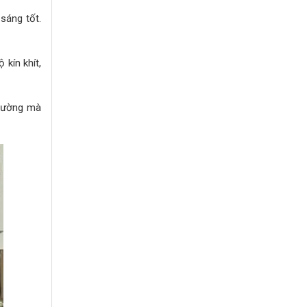
sáng tốt.
 kín khít,
trường mà