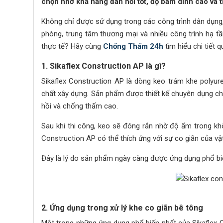
chọn nhờ khả năng đàn hồi tốt, độ bám dính cao và t
Không chỉ được sử dụng trong các công trình dân dụng,
phòng, trung tâm thương mại và nhiều công trình hạ 
thực tế? Hãy cùng
Chống Thấm 24h
tìm hiểu chi tiết q
1. Sikaflex Construction AP là gì?
Sikaflex Construction AP là dòng keo trám khe polyur
chất xây dựng. Sản phẩm được thiết kế chuyên dụng cho 
hồi và chống thấm cao.
Sau khi thi công, keo sẽ đóng rắn nhờ độ ẩm trong khôn
Construction AP có thể thích ứng với sự co giãn của vật 
Đây là lý do sản phẩm ngày càng được ứng dụng phổ biến
2. Ứng dụng trong xử lý khe co giãn bê tông
Một trong những ứng dụng phổ biến nhất của Sikaflex Co