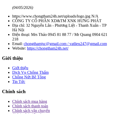
(04/05/2026)
https://www.chongtham24h.net/uploads/logo.jpg
N/A
CÔNG TY CỔ PHẦN XD&TM XNK HƯNG PHÁT
Địa chỉ:
32 Nguyễn Lân - Phương Liệt - Thanh Xuân - TP
Hà Nội
Điện thoại:
Mrs Thảo 0945 81 88 77 / Mr Quang 0904 621
218
Email:
chongthamjsc@gmail.com / vatlieu247@gmail.com
Website:
https://chongtham24h.net/
Giới thiệu
Giới thiệu
Dịch Vụ Chống Thấm
Chống Nứt Bê Tông
Tin Tức
Chính sách
Chính sách mua hàng
Chính sách thanh toán
Chính sách vận chuyển