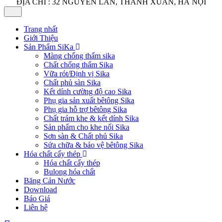
ĐỊA CHỈ : 32 NGUYỄN LÂN, THANH XUÂN, HÀ NỘI
Trang nhất
Giới Thiệu
Sản Phẩm SiKa
Màng chống thấm sika
Chất chống thấm Sika
Vữa rót/Định vị Sika
Chất phủ sàn Sika
Kết dính cường độ cao Sika
Phụ gia sản xuất bêtông Sika
Phụ gia hỗ trợ bêtông Sika
Chất trám khe & kết dính Sika
Sản phẩm cho khe nối Sika
Sơn sàn & Chất phủ Sika
Sửa chữa & bảo vệ bêtông Sika
Hóa chất cấy thép
Hóa chất cấy thép
Bulong hóa chất
Băng Cản Nước
Download
Báo Giá
Liên hệ