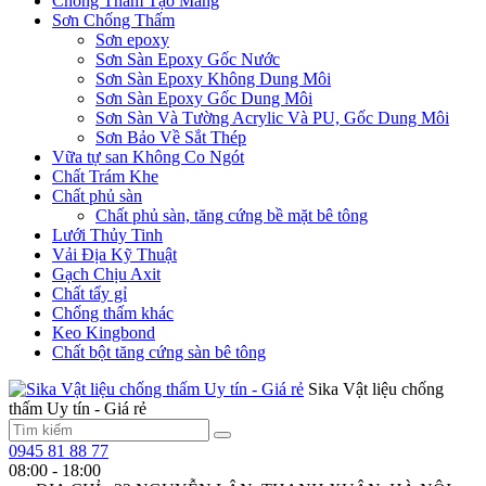
Chống Thấm Tạo Màng
Sơn Chống Thấm
Sơn epoxy
Sơn Sàn Epoxy Gốc Nước
Sơn Sàn Epoxy Không Dung Môi
Sơn Sàn Epoxy Gốc Dung Môi
Sơn Sàn Và Tường Acrylic Và PU, Gốc Dung Môi
Sơn Bảo Về Sắt Thép
Vữa tự san Không Co Ngót
Chất Trám Khe
Chất phủ sàn
Chất phủ sàn, tăng cứng bề mặt bê tông
Lưới Thủy Tinh
Vải Địa Kỹ Thuật
Gạch Chịu Axit
Chất tẩy gỉ
Chống thấm khác
Keo Kingbond
Chất bột tăng cứng sàn bê tông
Sika Vật liệu chống
thấm Uy tín - Giá rẻ
0945 81 88 77
08:00 - 18:00