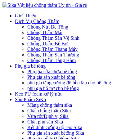
Giới Thiệu
Dịch Vụ Chống Thấm
Chống Nứt Bê Tông
Chống Thấm Mái
Chống Thấm Sàn Vệ Sinh
Chống Thấm Bể Bơi
Chống Thấm Thang Máy
Chống Thấm Sân Thượng
Chống Thấm Tầng Hầm
Phụ gia bê tông
Phụ gia sửa chữa bê tông
Phụ gia sản xuất bê tông
phụ gia tăng cường độ bền lâu cho bê tông
phụ gia hỗ trợ cho bê tông
Keo PU foam xử lý nứt
Sản Phẩm SiKa
Màng chống thấm sika
Chất chống thấm Sika
Vữa rót/Định vị Sika
Chất phủ sàn Sika
Kết dính cường độ cao Sika
Phụ gia sản xuất bêtông Sika
Phụ gia hỗ trợ bêtông Sika