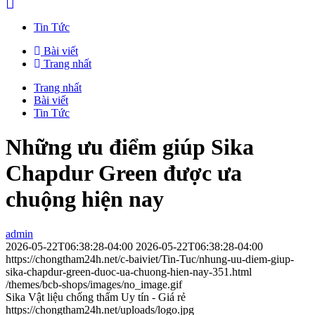
Tin Tức
Bài viết
Trang nhất
Trang nhất
Bài viết
Tin Tức
Những ưu điểm giúp Sika
Chapdur Green được ưa
chuộng hiện nay
admin
2026-05-22T06:38:28-04:00
2026-05-22T06:38:28-04:00
https://chongtham24h.net/c-baiviet/Tin-Tuc/nhung-uu-diem-giup-
sika-chapdur-green-duoc-ua-chuong-hien-nay-351.html
/themes/bcb-shops/images/no_image.gif
Sika Vật liệu chống thấm Uy tín - Giá rẻ
https://chongtham24h.net/uploads/logo.jpg