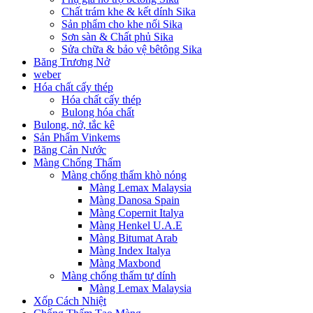
Chất trám khe & kết dính Sika
Sản phẩm cho khe nối Sika
Sơn sàn & Chất phủ Sika
Sửa chữa & bảo vệ bêtông Sika
Băng Trương Nở
weber
Hóa chất cấy thép
Hóa chất cấy thép
Bulong hóa chất
Bulong, nở, tắc kê
Sản Phẩm Vinkems
Băng Cản Nước
Màng Chống Thấm
Màng chống thấm khò nóng
Màng Lemax Malaysia
Màng Danosa Spain
Màng Copernit Italya
Màng Henkel U.A.E
Màng Bitumat Arab
Màng Index Italya
Màng Maxbond
Màng chống thấm tự dính
Màng Lemax Malaysia
Xốp Cách Nhiệt