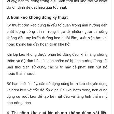
Vì vậy, nên thi công trong điều kiện thời tiết khô ráo và nhiệt
độ ổn định để đạt hiệu quả tốt nhất.
3. Bơm keo không đúng kỹ thuật
Kỹ thuật bơm keo cũng là yếu tố quan trọng ảnh hưởng đến
chất lượng công trình. Trong thực tế, nhiều người thi công
không đều tay khiến đường keo bị lồi lõm, xuất hiện bọt khí
hoặc không lấp đầy hoàn toàn khe hở.
Khi lớp keo không được phân bố đồng đều, khả năng chống
thấm và độ đàn hồi của sản phẩm sẽ bị ảnh hưởng đáng kể.
Sau thời gian sử dụng, các vị trí này dễ phát sinh nứt hở
hoặc thấm nước.
Để hạn chế lỗi này, cần sử dụng súng bơm keo chuyên dụng
và bơm keo với tốc độ ổn định. Sau khi bơm xong, nên dùng
dụng cụ vuốt keo để tạo bề mặt đều và tăng tính thẩm mỹ
cho công trình.
4. Thi công khe quá lớn nhưng không dùng vật liệu