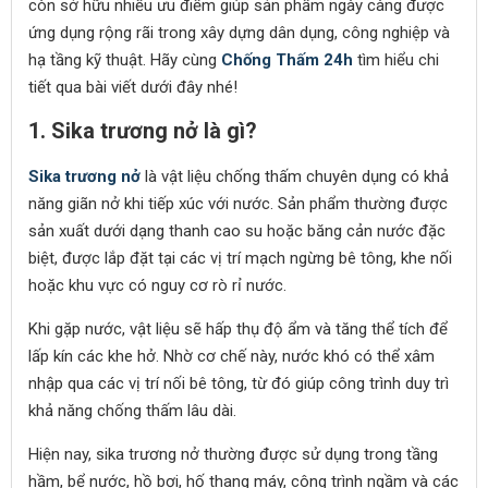
còn sở hữu nhiều ưu điểm giúp sản phẩm ngày càng được
ứng dụng rộng rãi trong xây dựng dân dụng, công nghiệp và
hạ tầng kỹ thuật. Hãy cùng
Chống Thấm 24h
tìm hiểu chi
tiết qua bài viết dưới đây nhé!
1. Sika trương nở là gì?
Sika trương nở
là vật liệu chống thấm chuyên dụng có khả
năng giãn nở khi tiếp xúc với nước. Sản phẩm thường được
sản xuất dưới dạng thanh cao su hoặc băng cản nước đặc
biệt, được lắp đặt tại các vị trí mạch ngừng bê tông, khe nối
hoặc khu vực có nguy cơ rò rỉ nước.
Khi gặp nước, vật liệu sẽ hấp thụ độ ẩm và tăng thể tích để
lấp kín các khe hở. Nhờ cơ chế này, nước khó có thể xâm
nhập qua các vị trí nối bê tông, từ đó giúp công trình duy trì
khả năng chống thấm lâu dài.
Hiện nay, sika trương nở thường được sử dụng trong tầng
hầm, bể nước, hồ bơi, hố thang máy, công trình ngầm và các