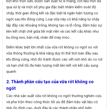
bột khô trộn sẵn, được sản xuất từ xi măng, cốt liệu mịn đã
qua xử lý và một số phụ gia đặc biệt nhằm kiểm soát độ
chảy, thời gian đông kết và đặc biệt là ngăn hiện tượng co
ngót sau khi đông cứng. Loại vữa này có khả năng tự chảy
lấp đầy các khoảng trống, không tạo ra lỗ rỗng, đảm bảo sự
liên kết chặt chẽ giữa bề mặt nền và các kết cấu khác như
bu lông neo, bản mã, chân đế máy móc...
Điểm khác biệt lớn nhất của vữa rót không co ngót so với
vữa thông thường là khả năng duy trì thể tích ban đầu sau
khi đông cứng, nhờ đó tránh được các vết nứt nhỏ do co rút
và hạn chế tối đa hiện tượng mất liên kết với kết cấu xung
quanh
2. Thành phần cấu tạo của vữa rót không co
ngót
Các nhà sản xuất vữa rót không co ngót thường nghiên cứu
và pha trộn theo công thức tối ưu để đảm bảo vật liệu có
tính ổn định cao, dưới đây là các thành phần phổ biến: