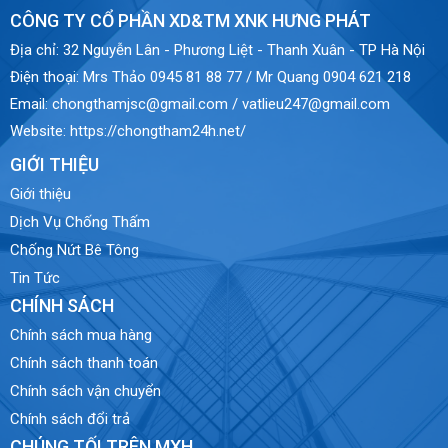
CÔNG TY CỔ PHẦN XD&TM XNK HƯNG PHÁT
Địa chỉ:
32 Nguyễn Lân - Phương Liệt - Thanh Xuân - TP Hà Nội
Điện thoại:
Mrs Thảo 0945 81 88 77 / Mr Quang 0904 621 218
Email:
chongthamjsc@gmail.com / vatlieu247@gmail.com
Website:
https://chongtham24h.net/
GIỚI THIỆU
Giới thiệu
Dịch Vụ Chống Thấm
Chống Nứt Bê Tông
Tin Tức
CHÍNH SÁCH
Chính sách mua hàng
Chính sách thanh toán
Chính sách vận chuyển
Chính sách đổi trả
CHÚNG TỐI TRÊN MXH