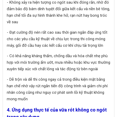
- Không xảy ra hiện tượng co ngót sau khi đóng rắn, nhờ đó
đảm bảo độ bám dính tuyệt đối giữa kết cấu và nền bê tông,
hạn chế tối đa sự hình thành khe hở, rạn nứt hay bong tróc
về sau
- Đạt cường độ nén rất cao sau thời gian ngắn đáp ứng tốt
cho các yêu cầu kỹ thuật về chịu lực trong thi công móng
máy, gối đỡ cầu hay các kết cấu cơ khí chịu tải trọng lớn
- Có khả năng kháng thấm, chống dầu và hóa chất nhẹ phù
hợp với môi trường ẩm ướt, mưa nhiều hoặc khu vực thường
xuyên tiếp xúc với chất lỏng và tác động từ bên ngoài
- Dễ trộn và dễ thi công ngay cả trong điều kiện mặt bằng
hạn chế nhờ vậy rút ngắn tiến độ công trình và giảm chi phí
nhân công cũng như nguy cơ phát sinh lỗi kỹ thuật không
mong muốn
4. Ứng dụng thực tế của vữa rót không co ngót
trong xây dựng