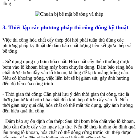
tông
3. Thiết lập các phương pháp thi công đúng kỹ thuật
Việc thi công hóa chất cấy thép đòi hỏi phải tuân thủ đúng các
phương pháp kỹ thuật để đảm bảo chất lượng liên kết giữa thép và
bê tông
- Sử dụng dụng cụ bơm hóa chất: Hóa chất cấy thép thường được
bơm vào lỗ khoan bằng máy bơm chuyên dụng. Đảm bảo rằng hóa
chất được bơm đầy vào lỗ khoan, không để lại khoảng trống nào.
Nếu có khoảng trống, việc liên kết sẽ bị giảm sút, gây ảnh hưởng
đến độ bền của công trình
- Thời gian thi công: Cần phải lưu ý đến thời gian thi công, tức là
thời gian từ khi bơm hóa chất đến khi thép được cấy vào lỗ. Nếu
thời gian này quá dài, hóa chất có thể mất tác dụng, gây ảnh hưởng
đến hiệu quả thi công
- Đảm bảo sự ổn định của thép: Sau khi bơm hóa chất vào lỗ khoan,
thép cần được cấy vào ngay lập tức. Nếu để thép không ổn định quá
lâu trong lỗ khoan, hóa chất có thể đông cứng trước khi thép được
cấy vào, dẫn đến việc không có sự kết nối vững chắc