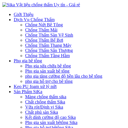
Giới Thiệu
Dịch Vụ Chống Thấm
Chống Nứt Bê Tông
Chống Thấm Mái
Chống Thấm Sàn Vệ Sinh
Chống Thấm Bể Bơi
Chống Thấm Thang Máy
Chống Thấm Sân Thượng
Chống Thấm Tầng Hầm
Phụ gia bê tông
Phụ gia sửa chữa bê tông
Phụ gia sản xuất bê tông
phụ gia tăng cường độ bền lâu cho bê tông
phụ gia hỗ trợ cho bê tông
Keo PU foam xử lý nứt
Sản Phẩm SiKa
Màng chống thấm sika
Chất chống thấm Sika
Vữa rót/Định vị Sika
Chất phủ sàn Sika
Kết dính cường độ cao Sika
Phụ gia sản xuất bêtông Sika
Phụ gia hỗ trợ bêtông Sika