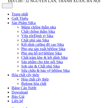
ĐỊA CHỈ : 32 NGUYỄN LÂN, THANH XUÂN, HÀ NỘI
Trang nhất
Giới Thiệu
Sản Phẩm SiKa
Màng chống thấm sika
Chất chống thấm Sika
Vữa rót/Định vị Sika
Chất phủ sàn Sika
Kết dính cường độ cao Sika
Phụ gia sản xuất bêtông Sika
Phụ gia hỗ trợ bêtông Sika
Chất trám khe & kết dính Sika
Sản phẩm cho khe nối Sika
Sơn sàn & Chất phủ Sika
Sửa chữa & bảo vệ bêtông Sika
Hóa chất cấy thép
Hóa chất cấy thép
Bulong hóa chất
Băng Cản Nước
Download
Báo Giá
Liên hệ