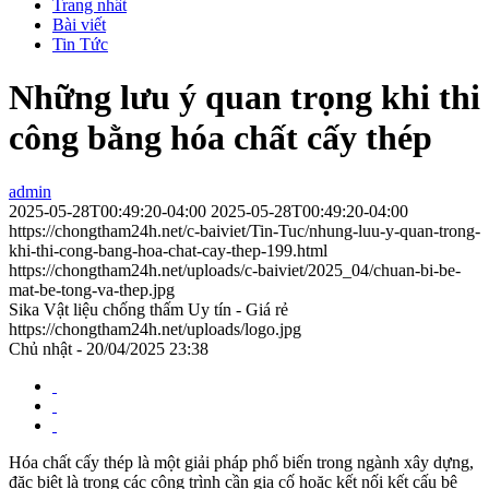
Trang nhất
Bài viết
Tin Tức
Những lưu ý quan trọng khi thi
công bằng hóa chất cấy thép
admin
2025-05-28T00:49:20-04:00
2025-05-28T00:49:20-04:00
https://chongtham24h.net/c-baiviet/Tin-Tuc/nhung-luu-y-quan-trong-
khi-thi-cong-bang-hoa-chat-cay-thep-199.html
https://chongtham24h.net/uploads/c-baiviet/2025_04/chuan-bi-be-
mat-be-tong-va-thep.jpg
Sika Vật liệu chống thấm Uy tín - Giá rẻ
https://chongtham24h.net/uploads/logo.jpg
Chủ nhật - 20/04/2025 23:38
Hóa chất cấy thép là một giải pháp phổ biến trong ngành xây dựng,
đặc biệt là trong các công trình cần gia cố hoặc kết nối kết cấu bê