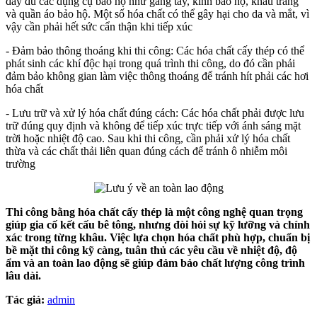
đầy đủ các dụng cụ bảo hộ như găng tay, kính bảo hộ, khẩu trang
và quần áo bảo hộ. Một số hóa chất có thể gây hại cho da và mắt, vì
vậy cần phải hết sức cẩn thận khi tiếp xúc
- Đảm bảo thông thoáng khi thi công: Các hóa chất cấy thép có thể
phát sinh các khí độc hại trong quá trình thi công, do đó cần phải
đảm bảo không gian làm việc thông thoáng để tránh hít phải các hơi
hóa chất
- Lưu trữ và xử lý hóa chất đúng cách: Các hóa chất phải được lưu
trữ đúng quy định và không để tiếp xúc trực tiếp với ánh sáng mặt
trời hoặc nhiệt độ cao. Sau khi thi công, cần phải xử lý hóa chất
thừa và các chất thải liên quan đúng cách để tránh ô nhiễm môi
trường
Thi công bằng hóa chất cấy thép là một công nghệ quan trọng
giúp gia cố kết cấu bê tông, nhưng đòi hỏi sự kỹ lưỡng và chính
xác trong từng khâu. Việc lựa chọn hóa chất phù hợp, chuẩn bị
bề mặt thi công kỹ càng, tuân thủ các yêu cầu về nhiệt độ, độ
ẩm và an toàn lao động sẽ giúp đảm bảo chất lượng công trình
lâu dài.
Tác giả:
admin