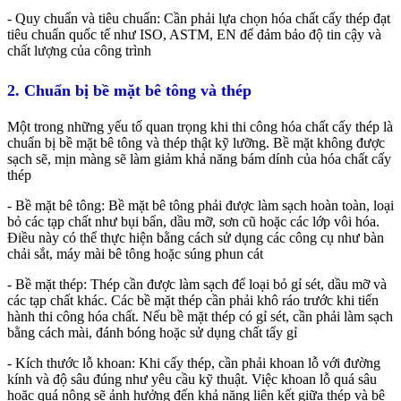
- Quy chuẩn và tiêu chuẩn: Cần phải lựa chọn hóa chất cấy thép đạt
tiêu chuẩn quốc tế như ISO, ASTM, EN để đảm bảo độ tin cậy và
chất lượng của công trình
2. Chuẩn bị bề mặt bê tông và thép
Một trong những yếu tố quan trọng khi thi công hóa chất cấy thép là
chuẩn bị bề mặt bê tông và thép thật kỹ lưỡng. Bề mặt không được
sạch sẽ, mịn màng sẽ làm giảm khả năng bám dính của hóa chất cấy
thép
- Bề mặt bê tông: Bề mặt bê tông phải được làm sạch hoàn toàn, loại
bỏ các tạp chất như bụi bẩn, dầu mỡ, sơn cũ hoặc các lớp vôi hóa.
Điều này có thể thực hiện bằng cách sử dụng các công cụ như bàn
chải sắt, máy mài bê tông hoặc súng phun cát
- Bề mặt thép: Thép cần được làm sạch để loại bỏ gỉ sét, dầu mỡ và
các tạp chất khác. Các bề mặt thép cần phải khô ráo trước khi tiến
hành thi công hóa chất. Nếu bề mặt thép có gỉ sét, cần phải làm sạch
bằng cách mài, đánh bóng hoặc sử dụng chất tẩy gỉ
- Kích thước lỗ khoan: Khi cấy thép, cần phải khoan lỗ với đường
kính và độ sâu đúng như yêu cầu kỹ thuật. Việc khoan lỗ quá sâu
hoặc quá nông sẽ ảnh hưởng đến khả năng liên kết giữa thép và bê