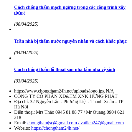
Cách chống thấm mạch ngừng trong các công trình xây
dựng
(08/04/2025)
Trần nhà bị thấm nước nguyên nhân và cách khắc phục
(04/04/2025)
Cách chống thấm lỗ thoát sàn nhà tắm nhà vệ sinh
(03/04/2025)
https://www.chongtham24h.net/uploads/logo.jpg
N/A
CÔNG TY CỔ PHẦN XD&TM XNK HƯNG PHÁT
Địa chỉ:
32 Nguyễn Lân - Phương Liệt - Thanh Xuân - TP
Hà Nội
Điện thoại:
Mrs Thảo 0945 81 88 77 / Mr Quang 0904 621
218
Email:
chongthamjsc@gmail.com / vatlieu247@gmail.com
Website:
https://chongtham24h.net/