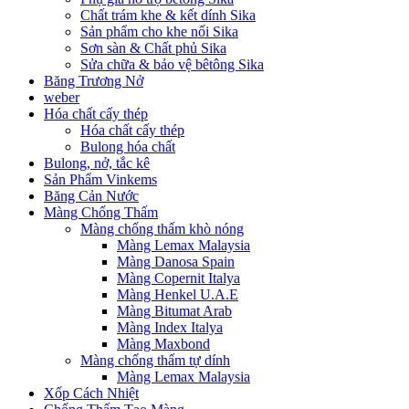
Chất trám khe & kết dính Sika
Sản phẩm cho khe nối Sika
Sơn sàn & Chất phủ Sika
Sửa chữa & bảo vệ bêtông Sika
Băng Trương Nở
weber
Hóa chất cấy thép
Hóa chất cấy thép
Bulong hóa chất
Bulong, nở, tắc kê
Sản Phẩm Vinkems
Băng Cản Nước
Màng Chống Thấm
Màng chống thấm khò nóng
Màng Lemax Malaysia
Màng Danosa Spain
Màng Copernit Italya
Màng Henkel U.A.E
Màng Bitumat Arab
Màng Index Italya
Màng Maxbond
Màng chống thấm tự dính
Màng Lemax Malaysia
Xốp Cách Nhiệt