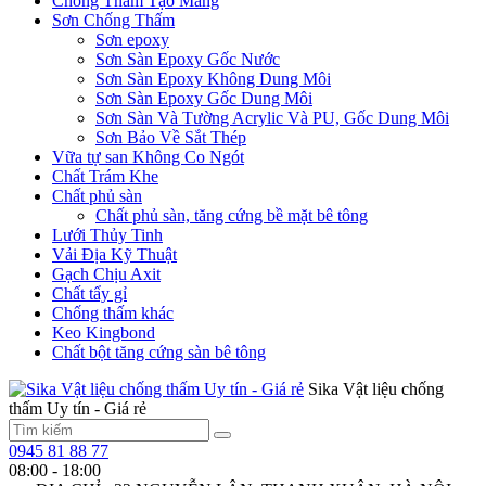
Chống Thấm Tạo Màng
Sơn Chống Thấm
Sơn epoxy
Sơn Sàn Epoxy Gốc Nước
Sơn Sàn Epoxy Không Dung Môi
Sơn Sàn Epoxy Gốc Dung Môi
Sơn Sàn Và Tường Acrylic Và PU, Gốc Dung Môi
Sơn Bảo Về Sắt Thép
Vữa tự san Không Co Ngót
Chất Trám Khe
Chất phủ sàn
Chất phủ sàn, tăng cứng bề mặt bê tông
Lưới Thủy Tinh
Vải Địa Kỹ Thuật
Gạch Chịu Axit
Chất tẩy gỉ
Chống thấm khác
Keo Kingbond
Chất bột tăng cứng sàn bê tông
Sika Vật liệu chống
thấm Uy tín - Giá rẻ
0945 81 88 77
08:00 - 18:00