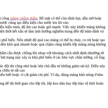
hi công
màng chống thấm
. Bề mặt có thể còn dính bụi, dầu mỡ hoặc
rước cũng tạo điều kiện cho nước len lỏi vào
ng điều kiện mưa, độ ẩm cao hoặc gió mạnh. Việc này khiến màng không
iện thời tiết xấu sẽ làm ảnh hưởng nghiêm trọng đến độ bám dính và
phổ biến. Nếu nhiệt độ quá cao màng có thể bị cháy, co rút hoặc tạo
uyển đèn khò quá nhanh hoặc quá chậm cũng khiến lớp màng nóng không
hấm cần được chồng lên nhau với khoảng cách nhất định (thường từ
ình trạng này xảy ra khá phổ biến ở các khu vực chân tường, cổ ống
các đội thi công nhỏ hoặc khi chủ đầu tư không giám sát kỹ. Điều này
a chữa sẽ rất cao
ểu biết hoặc vì cắt giảm chi phí. Ví dụ, dùng màng khò nóng ở khu
ng để đủ thời gian cho lớp lót, lớp keo dán hay lớp bảo vệ khô hoàn