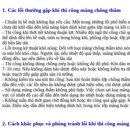
1. Các lỗi thường gặp khi thi công màng chống thấm
- Chuẩn bị bề mặt không đạt yêu cầu: Một trong những lỗi phổ biến n
chưa đủ khô dẫn đến khả năng bám dính kém giữa lớp màng và kết cấu
- Thi công khi thời tiết không thuận lợi: Nhiều đội ngũ thi công chủ
thể dính đều lên bề mặt, sinh ra bong bóng khí, phồng rộp hoặc lớp
độ bền lâu dài
- Lỗi trong kỹ thuật khò nóng: Đối với loại màng chống thấm khò nón
ra mùi hôi khó chịu. Ngược lại, nếu nhiệt độ quá thấp, màng không 
đồng đều, tạo nên điểm yếu về lâu dài
- Thi công không đúng chồng mép hoặc không đủ độ phủ: Khi dán mà
7–10 cm). Nếu không đảm bảo được điều này hoặc không kiểm tra độ k
hoặc mạch tiếp giáp giữa sàn và tường
- Không kiểm tra sau khi thi công: Sau khi hoàn thiện lớp chống thấm
dẫn đến việc các lỗi tiềm ẩn không được phát hiện sớm, chỉ được phát 
- Sử dụng màng chống thấm không phù hợp: Việc chọn sai loại màng c
vực có nhiệt độ cao dễ dẫn đến biến dạng do nhiệt hoặc dùng màng 
- Không tuân thủ thời gian chờ đông kết hoặc thi công quá gấp gáp: M
toàn. Điều này dẫn đến hiện tượng dính hờ, bong tróc lớp màng hoặc
2. Cách khắc phục và phòng tránh lỗi khi thi công màn