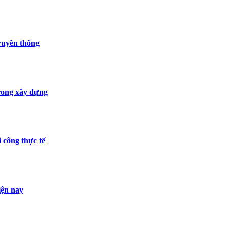
truyền thống
rong xây dựng
 công thực tế
iện nay