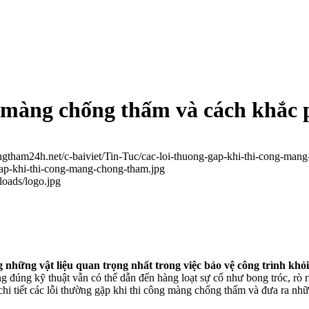
g màng chống thấm và cách khắc
ongtham24h.net/c-baiviet/Tin-Tuc/cac-loi-thuong-gap-khi-thi-cong-ma
gap-khi-thi-cong-mang-chong-tham.jpg
loads/logo.jpg
 những vật liệu quan trọng nhất trong việc bảo vệ công trình kh
ng đúng kỹ thuật vẫn có thể dẫn đến hàng loạt sự cố như bong tróc, rò 
chi tiết các lỗi thường gặp khi thi công màng chống thấm và đưa ra n