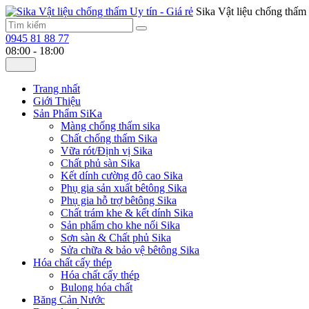
Sika Vật liệu chống thấm 
0945 81 88 77
08:00 - 18:00
Trang nhất
Giới Thiệu
Sản Phẩm SiKa
Màng chống thấm sika
Chất chống thấm Sika
Vữa rót/Định vị Sika
Chất phủ sàn Sika
Kết dính cường độ cao Sika
Phụ gia sản xuất bêtông Sika
Phụ gia hỗ trợ bêtông Sika
Chất trám khe & kết dính Sika
Sản phẩm cho khe nối Sika
Sơn sàn & Chất phủ Sika
Sửa chữa & bảo vệ bêtông Sika
Hóa chất cấy thép
Hóa chất cấy thép
Bulong hóa chất
Băng Cản Nước