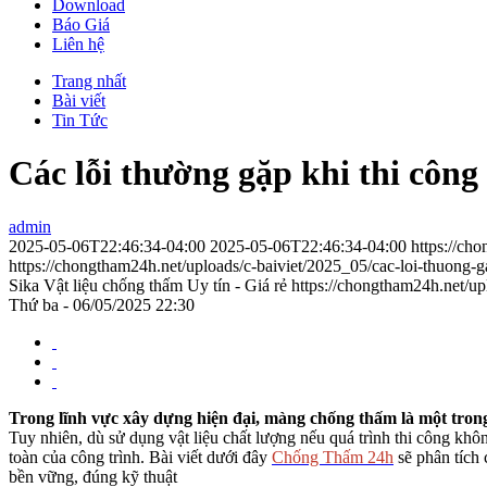
Download
Báo Giá
Liên hệ
Trang nhất
Bài viết
Tin Tức
Các lỗi thường gặp khi thi côn
admin
2025-05-06T22:46:34-04:00
2025-05-06T22:46:34-04:00
https://ch
https://chongtham24h.net/uploads/c-baiviet/2025_05/cac-loi-thuong-
Sika Vật liệu chống thấm Uy tín - Giá rẻ
https://chongtham24h.net/up
Thứ ba - 06/05/2025 22:30
Trong lĩnh vực xây dựng hiện đại, màng chống thấm là một trong
Tuy nhiên, dù sử dụng vật liệu chất lượng nếu quá trình thi công khô
toàn của công trình. Bài viết dưới đây
Chống Thấm 24h
sẽ phân tích 
bền vững, đúng kỹ thuật