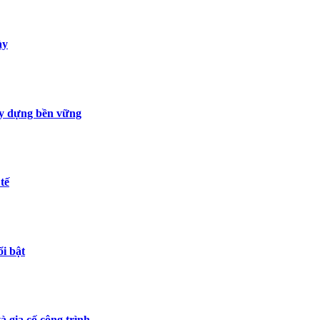
ày
ây dựng bền vững
tế
i bật
à gia cố công trình