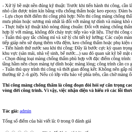
- Xử lý bề mặt nền đúng kỹ thuật: Trước khi tiến hành thi công, cần 
nhỏ cần được trám kín bằng vữa chống thấm hoặc keo epoxy. Đảm bảo
- Lựa chọn thời điểm thi công phù hợp: Nên thi công màng chống thấm
mưa phùn hoặc sương mù nhất là đối với màng tự dính và màng khò
- Thực hiện kỹ thuật khò nóng đúng chuẩn: Đối với màng chống thấm
hợp lý với màng, không đốt cháy trực tiếp vào vật liệu. Thợ thi công 
- Tuân thủ quy tắc chồng mí và xử lý chi tiết kỹ lưỡng: Các cuộn m
tiếp giáp nên sử dụng thêm vữa đệm, keo chống thấm hoặc phụ kiện 
- Tiến hành thử nước sau khi thi công: Đây là bước cực kỳ quan trọn
khu vực (sàn mái, nhà vệ sinh, bể nước...) sau đó quan sát kỹ bề mặt 
- Chọn đúng loại màng chống thấm phù hợp với đặc điểm công trình:
tầng hầm nên chọn màng tự dính hoặc màng lỏng; công trình cần co 
- Tuân thủ quy trình thi công và thời gian đông kết: Không nên gấp rú
thường từ 2–6 giờ). Nếu có lớp vữa bảo vệ phía trên, cần chờ màng ổn 
Thi công màng chống thấm là công đoạn đòi hỏi sự cẩn trọng cao, 
vòng đời công trình. Vì vậy, việc nhận diện và hiểu rõ các lỗi
Tác giả:
admin
Tổng số điểm của bài viết là: 0 trong 0 đánh giá