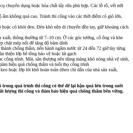
 cụ chuyên dụng hoặc hóa chất tẩy rửa phù hợp. Các lỗ rỗ, vết nứt
 ẩm không quá cao. Tránh thi công vào các thời điểm có gió lớn,
 hoặc có khói đen. Đèn khò nên di chuyển đều tay, giữ khoảng cách
n xuất, thông thường từ 7–10 cm. Ở các góc tường, cổ ống và khe
ép chặt mép nối để tăng độ bám dính
n thành chống thấm, tiến hành ngâm nước từ 24 đến 72 giờ tùy từng
àn thiện lớp bê tông bảo vệ hoặc lát gạch
c công trình. Mái, sân thượng nên dùng màng khò nóng nhà vệ sinh,
ảm hiệu quả chống thấm và tuổi thọ công trình
 keo hoặc lớp lót khô hoàn toàn (theo chỉ dẫn của nhà sản xuất,
trong quá trình thi công có thể để lại hậu quả lớn trong suốt
chất lượng thi công và đảm bảo hiệu quả chống thấm bền vững.