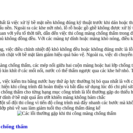
hất là việc xử lý bề mặt nền không đúng kỹ thuật trước khi dán hoặc t
 nền. Ngoài ra các khe nứt nhỏ, lỗ rỗ hoặc gồ ghề không được xử lý t
 quan với yếu tố thời tiết, dẫn đến việc thi công màng chống thấm tro
 phủ không đồng đều. Với các màng tự dính hoặc màng khò nóng, điều k
g, việc điều chỉnh nhiệt độ khò không đều hoặc không đúng mức là lỗi 
dính chặt với bề mặt làm giảm hiệu quả bảo vệ. Ngoài ra, việc di ch
ng chống thấm, các mép nối giữa hai cuộn màng hoặc hai lớp chống t
ín khít ở các mối nối, nước có thể thấm ngược qua các khe hở nhỏ. T
, việc kiểm tra bằng nước hay thử áp lực thường bị bỏ qua nhất là với 
hiện khi công trình đã hoàn thiện và bắt đầu sử dụng lúc đó chi phí sử
hống thấm cho từng hạng mục công trình là lỗi thường gặp do thiếu hi
tự dính ở bề mặt quá ẩm ướt khiến màng không bám chắc
ột số đội thi công vì tiến độ công trình mà đẩy nhanh các bước mà khô
 lớp phủ về sau làm giảm tuổi thọ chống thấm đáng kể
g chống thấm