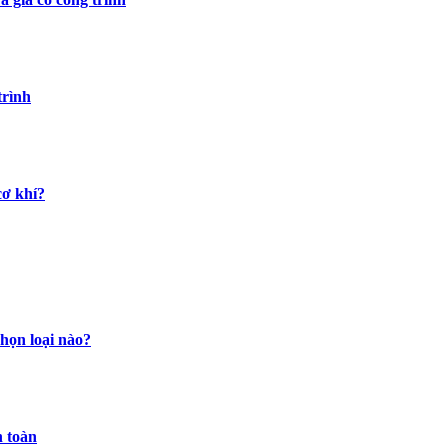
trình
cơ khí?
họn loại nào?
 toàn