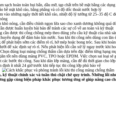
làm sạch hoàn toàn bụi bẩn, dầu mỡ, tạp chất trên bề mặt bằng các dụng
 bề mặt khô ráo, bằng phẳng và có độ dốc thoát nước hợp lý
 vào những ngày thời tiết khô ráo, nhiệt độ lý tưởng từ 25–35 độ C độ
 nóng
 khò nóng, cần điều chỉnh ngọn lửa sao cho xanh dương không quá đỏ
cần được huấn luyện bài bản để tránh các sự cố về an toàn và kỹ thuật
àng cần được thi công chồng mép theo đúng yêu cầu kỹ thuật của nhà sả
chuyên dụng để đảm bảo kín nước. Sau khi thi công nên dùng con lăn 
g để phát hiện sớm các điểm rò rỉ, hở mép hoặc bong tróc. Sau khi hoà
dưới để xác định sự rò rỉ. Nếu phát hiện lỗi cần xử lý ngay trước khi ho
 Chọn đúng loại màng chống thấm cần dựa trên đặc điểm từng hạng mụ
giãn tốt nên dùng màng PVC, TPO hoặc EPDM. Việc chọn sai loại sẽ gi
t các bước thi công. Sau khi dán lớp màng, cần để đủ thời gian cho lớp
định ít nhất 24 giờ trước khi tiếp tục thi công lớp phủ bảo vệ
kỹ thuật chính xác và tuân thủ chặt chẽ quy trình. Những lỗi nhỏ 
 thường gặp cùng biện pháp khắc phục tương ứng sẽ giúp nâng cao 