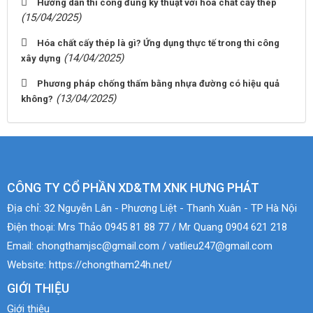
Hướng dẫn thi công đúng kỹ thuật với hóa chất cấy thép
(15/04/2025)
Hóa chất cấy thép là gì? Ứng dụng thực tế trong thi công
(14/04/2025)
xây dựng
Phương pháp chống thấm bằng nhựa đường có hiệu quả
(13/04/2025)
không?
CÔNG TY CỔ PHẦN XD&TM XNK HƯNG PHÁT
Địa chỉ:
32 Nguyễn Lân - Phương Liệt - Thanh Xuân - TP Hà Nội
Điện thoại:
Mrs Thảo 0945 81 88 77 / Mr Quang 0904 621 218
Email:
chongthamjsc@gmail.com / vatlieu247@gmail.com
Website:
https://chongtham24h.net/
GIỚI THIỆU
Giới thiệu