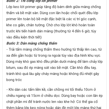
Bước 2: Thi công lớp lót primer
Lớp keo lót primer giúp tăng độ bám dính giữa màng chống
thấm và bề mặt sàn. Dùng con lăn hoặc chổi quét đều lớp
primer lên toàn bộ bề mặt đặc biệt là các vị trí góc cạnh,
khe co giãn, chân tường. Chờ cho lớp lót khô hoàn toàn
trước khi tiến hành dán màng (thường từ 4 đến 6 giờ, tùy
vào điều kiện thời tiết)
Bước 3: Dán màng chống thấm
- Trải tấm màng chống thấm theo hướng từ thấp lên cao, từ
xa đến gần hoặc từ trong ra ngoài tùy vào địa hình khu vực.
Dùng máy khò gas khò đều phần dưới màng để làm chảy lớp
bitum, sau đó ép màng sát vào bề mặt. Cần khò đều tay,
tránh khò quá lâu gây cháy màng hoặc không đủ nhiệt gây
bong tróc
- Khi dán các tấm liền kề, cần chồng mí tối thiểu 10cm ở
chiều ngang và 15cm ở chiều dọc. Dùng bay hoặc con lăn ép
chặt phần mí để tránh nước len vào khe hở. Có thể gia cố
thêm bằng lớp keo nóng hoặc dán đè một lớp màng thứ hai