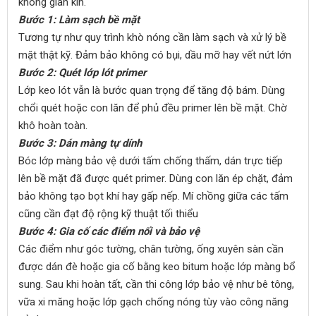
không gian kín.
Bước 1: Làm sạch bề mặt
Tương tự như quy trình khò nóng cần làm sạch và xử lý bề
mặt thật kỹ. Đảm bảo không có bụi, dầu mỡ hay vết nứt lớn
Bước 2: Quét lớp lót primer
Lớp keo lót vẫn là bước quan trọng để tăng độ bám. Dùng
chổi quét hoặc con lăn để phủ đều primer lên bề mặt. Chờ
khô hoàn toàn.
Bước 3: Dán màng tự dính
Bóc lớp màng bảo vệ dưới tấm chống thấm, dán trực tiếp
lên bề mặt đã được quét primer. Dùng con lăn ép chặt, đảm
bảo không tạo bọt khí hay gấp nếp. Mí chồng giữa các tấm
cũng cần đạt độ rộng kỹ thuật tối thiểu
Bước 4: Gia cố các điểm nối và bảo vệ
Các điểm như góc tường, chân tường, ống xuyên sàn cần
được dán đè hoặc gia cố bằng keo bitum hoặc lớp màng bổ
sung. Sau khi hoàn tất, cần thi công lớp bảo vệ như bê tông,
vữa xi măng hoặc lớp gạch chống nóng tùy vào công năng