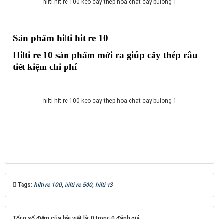
hilti hit re 100 keo cay thep hoa chat cay bulong 1
Sản phẩm hilti hit re 10
Hilti re 10 sản phẩm mới ra giúp cấy thép râu 
tiết kiệm chi phí 
hilti hit re 100 keo cay thep hoa chat cay bulong 1
Tags:
hilti re 100
,
hilti re 500
,
hilti v3
Tổng số điểm của bài viết là: 0 trong 0 đánh giá