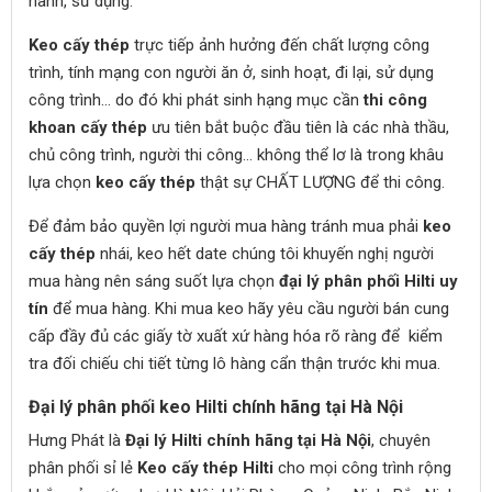
hành, sử dụng.
Keo cấy thép
trực tiếp ảnh hưởng đến chất lượng công
trình, tính mạng con người ăn ở, sinh hoạt, đi lại, sử dụng
công trình… do đó khi phát sinh hạng mục cần
thi công
khoan cấy thép
ưu tiên bắt buộc đầu tiên là các nhà thầu,
chủ công trình, người thi công… không thể lơ là trong khâu
lựa chọn
keo cấy thép
thật sự CHẤT LƯỢNG để thi công.
Để đảm bảo quyền lợi người mua hàng tránh mua phải
keo
cấy thép
nhái, keo hết date chúng tôi khuyến nghị người
mua hàng nên sáng suốt lựa chọn
đại lý phân phối Hilti uy
tín
để mua hàng. Khi mua keo hãy yêu cầu người bán cung
cấp đầy đủ các giấy tờ xuất xứ hàng hóa rõ ràng để kiểm
tra đối chiếu chi tiết từng lô hàng cẩn thận trước khi mua.
Đại lý phân phối keo Hilti chính hãng tại Hà Nội
Hưng Phát là
Đại lý Hilti chính hãng tại Hà Nội
, chuyên
phân phối sỉ lẻ
Keo cấy thép Hilti
cho mọi công trình rộng