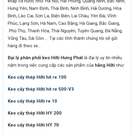
khắp cả nước như: Hà Nội, Hải Phòng, Quảng Ninh, Bắc Ninh,
Hưng Yên, Nam Định, Thái Bình, Ninh Bình, Hải Dương, Hòa
Bình, Lào Cai, Sơn La, Điện Biên, Lai Châu, Yên Bái, Vĩnh
Phúc, Lạng Sơn, Hà Nam, Cao Bằng, Hà Giang, Bắc Giang,
Phú Thọ, Thanh Hóa, Thái Nguyên, Tuyên Quang, Đà Nẵng,
Vũng Tàu, Sài Gòn..… Tại các tỉnh thành chúng tôi sẽ gửi
hàng đi theo xe...
Đại lý phân phối keo Hilti Hưng Phát
là đại lý uy tín nhiều
năm trong việc cung cấp các sản phẩm của
hãng Hilti
như:
Keo cấy thép Hilti
hit re 100
Keo cấy thép Hilti
hit re 500-V3
Keo cấy thép Hilti
re 10
Keo cấy thép Hilti
HY 200
Keo cấy thép Hilti
HY 70