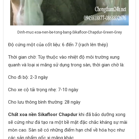
Dinh-muc-xoa-nen-be-tong-bang-Sikafloor-Chapdur-Green-Grey
Độ cứng một của cốt liệu: 6 đến 7 (rạch lên thép)
Thời gian chờ: Tùy thuộc vào nhiệt độ môi trường xung
quanh và loại xi măng sử dụng trong sàn, thời gian chờ là:
Cho đi bộ: 2-3 ngày
Cho xe cộ tải trọng nhẹ: 7-10 ngày
Cho lưu thông bình thường: 28 ngày
Chất xoa nền
Sikafloor Chapdur
khi đã bảo dưỡng xong
sẽ cứng như đá tạo ra một bề mặt đặc chắc kháng sự mài
mòn cao. Sàn sẽ có những điểm hạn chế về hóa học như
các sản phẩm gốc xi măng khác.