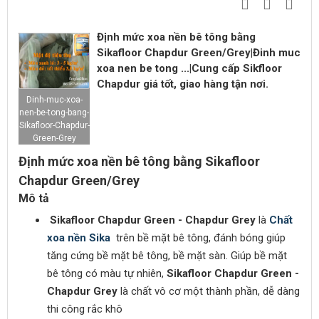
Định mức xoa nền bê tông bằng
Sikafloor Chapdur Green/Grey|Đinh muc
xoa nen be tong ...|Cung cấp Sikfloor
Chapdur giá tốt, giao hàng tận nơi.
Dinh-muc-xoa-
nen-be-tong-bang-
Sikafloor-Chapdur-
Green-Grey
Định mức xoa nền bê tông bằng Sikafloor
Chapdur Green/Grey
Mô tả
Sikafloor Chapdur Green - Chapdur Grey
là
Chất
xoa nền Sika
trên bề mặt bê tông, đánh bóng giúp
tăng cứng bề mặt bê tông, bề mặt sàn. Giúp bề mặt
bê tông có màu tự nhiên,
Sikafloor Chapdur Green -
Chapdur Grey
là chất vô cơ một thành phần, dễ dàng
thi công rắc khô