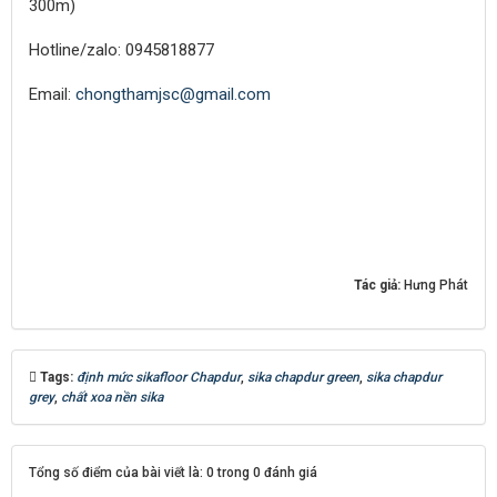
300m)
Hotline/zalo: 0945818877
Email:
chongthamjsc@gmail.com
Tác giả:
Hưng Phát
Tags:
định mức sikafloor Chapdur
,
sika chapdur green
,
sika chapdur
grey
,
chất xoa nền sika
Tổng số điểm của bài viết là: 0 trong 0 đánh giá