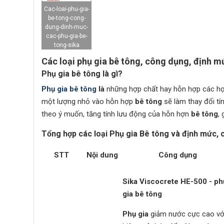
Cac-loai-phu-gia-
be-tong-cong-
dung-dinh-muc-
cac-phu-gia-be-
tong-sika
Các loại phụ gia bê tông, công dụng, định m
Phụ gia bê tông là gì?
Phụ gia bê tông
là
những hợp chất hay hỗn hợp các hợp
một lượng nhỏ vào hỗn hợp
bê tông
sẽ làm thay đổi t
theo ý muốn, tăng tính lưu động của hỗn hợn
bê tông
,
Tổng hợp các loại Phụ gia Bê tông và định mức, 
STT
Nội dung
Công dụng
Sika Viscocrete HE-500 - ph
gia bê tông
Phụ gia
giảm nước cực cao vớ