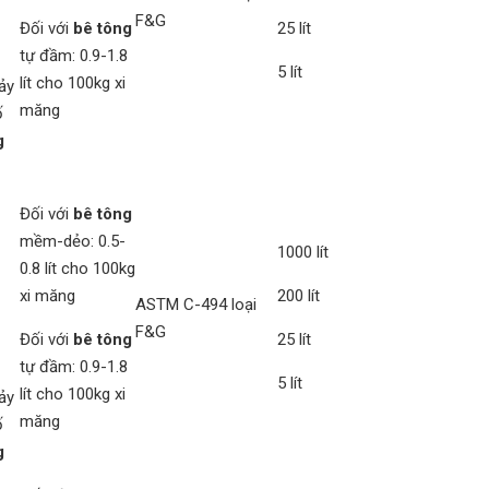
F&G
Đối với
bê tông
25 lít
tự đầm: 0.9-1.8
5 lít
lít cho 100kg xi
ảy
măng
ố
g
Đối với
bê tông
mềm-dẻo: 0.5-
1000 lít
0.8 lít cho 100kg
xi măng
200 lít
ASTM C-494 loại
F&G
Đối với
bê tông
25 lít
tự đầm: 0.9-1.8
5 lít
lít cho 100kg xi
ảy
măng
ố
g