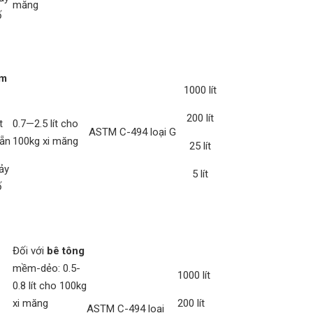
măng
ố
ảm
1000 lít
200 lít
t
0.7—2.5 lít cho
ASTM C-494 loại G
ẵn
100kg xi măng
25 lít
ảy
5 lít
ố
Đối với
bê tông
mềm-dẻo: 0.5-
1000 lít
0.8 lít cho 100kg
xi măng
200 lít
ASTM C-494 loại