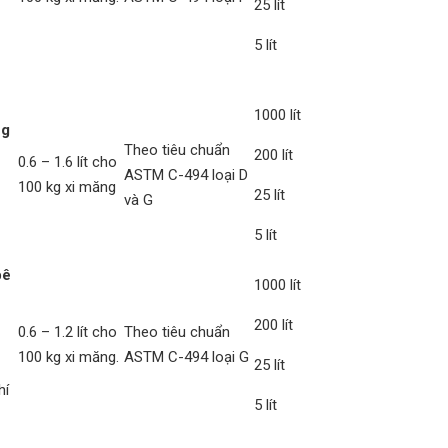
25 lít
5 lít
1000 lít
ng
Theo tiêu chuẩn
200 lít
0.6 – 1.6 lít cho
ASTM C-494 loại D
100 kg xi măng
25 lít
và G
5 lít
bê
1000 lít
200 lít
0.6 – 1.2 lít cho
Theo tiêu chuẩn
ê
100 kg xi măng.
ASTM C-494 loại G
25 lít
hí
5 lít