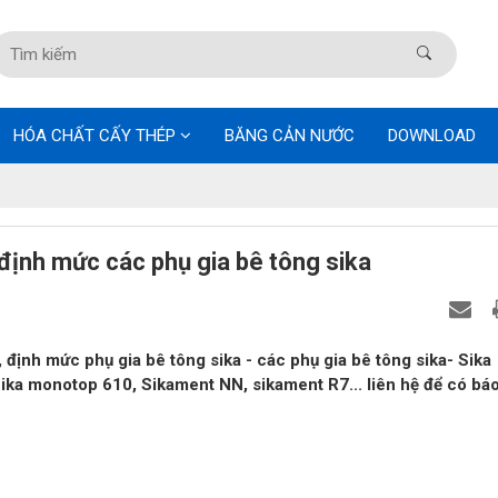
HÓA CHẤT CẤY THÉP
BĂNG CẢN NƯỚC
DOWNLOAD
 định mức các phụ gia bê tông sika
 định mức phụ gia bê tông sika - các phụ gia bê tông sika- Sika
ka monotop 610, Sikament NN, sikament R7... liên hệ để có báo 