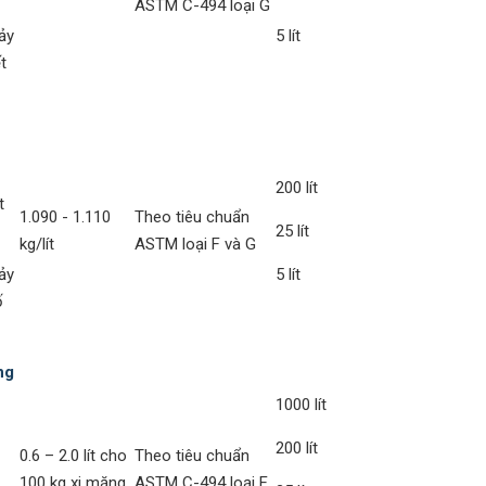
ASTM C-494 loại G
ảy
5 lít
t
200 lít
t
1.090 - 1.110
Theo tiêu chuẩn
25 lít
kg/lít
ASTM loại F và G
ảy
5 lít
ố
ng
1000 lít
200 lít
0.6 – 2.0 lít cho
Theo tiêu chuẩn
100 kg xi măng.
ASTM C-494 loại F