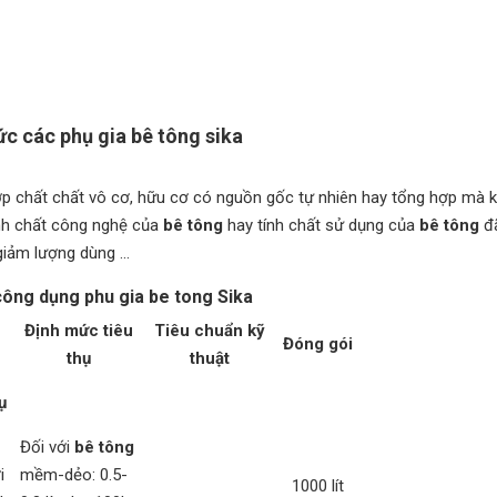
ức các phụ gia bê tông sika
 chất chất vô cơ, hữu cơ có nguồn gốc tự nhiên hay tổng hợp mà k
ính chất công nghệ của
bê tông
hay tính chất sử dụng của
bê tông
đã
 giảm lượng dùng ...
công dụng phu gia be tong Sika
Định mức
tiêu
Tiêu chuẩn kỹ
Đóng gói
thụ
thuật
ụ
Đối với
bê tông
i
mềm-dẻo: 0.5-
1000 lít