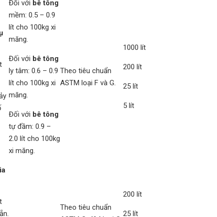
Đối với
bê tông
mềm: 0.5 – 0.9
lít cho 100kg xi
ụ
măng.
1000 lít
Đối với
bê tông
t
200 lít
ly tâm: 0.6 – 0.9
Theo tiêu chuẩn
lít cho 100kg xi
ASTM loại F và G.
25 lít
măng.
ảy
5 lít
ố
Đối với
bê tông
tự đầm: 0.9 –
2.0 lít cho 100kg
xi măng.
ia
200 lít
t
Theo tiêu chuẩn
ẵn.
25 lít