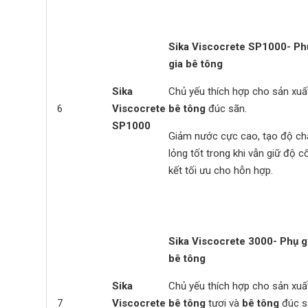
Sika Viscocrete SP1000- Ph
gia bê tông
Sika
Chủ yếu thích hợp cho sản xuấ
6
Viscocrete
bê tông
đúc sãn.
SP1000
Giảm nước cực cao, tạo độ ch
lỏng tốt trong khi vẫn giữ độ c
kết tối ưu cho hỗn hợp.
Sika Viscocrete 3000
- Phụ g
bê tông
Sika
Chủ yếu thích hợp cho sản xuấ
7
Viscocrete
bê tông
tươi và
bê tông
đúc s