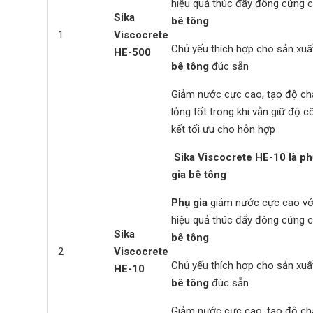
hiệu quả thúc đẩy đông cứng 
Sika
bê tông
1
Viscocrete
Chủ yếu thích hợp cho sản xuấ
HE-500
bê tông
đúc sẵn
Giảm nước cực cao, tạo độ ch
lỏng tốt trong khi vẫn giữ độ c
kết tối ưu cho hỗn hợp
Sika Viscocrete HE-10
là ph
gia bê tông
Phụ gia
giảm nước cực cao vớ
hiệu quả thúc đẩy đông cứng 
Sika
bê tông
2
Viscocrete
Chủ yếu thích hợp cho sản xuấ
HE-10
bê tông
đúc sẵn
Giảm nước cực cao, tạo độ ch