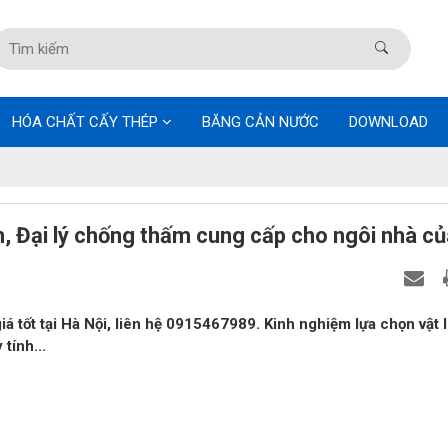
HÓA CHẤT CẤY THÉP
BĂNG CẢN NƯỚC
DOWNLOAD
m, Đại lý chống thấm cung cấp cho ngôi nhà c
iá tốt tại Hà Nội, liên hệ 0915467989. Kinh nghiệm lựa chọn vật l
tính...