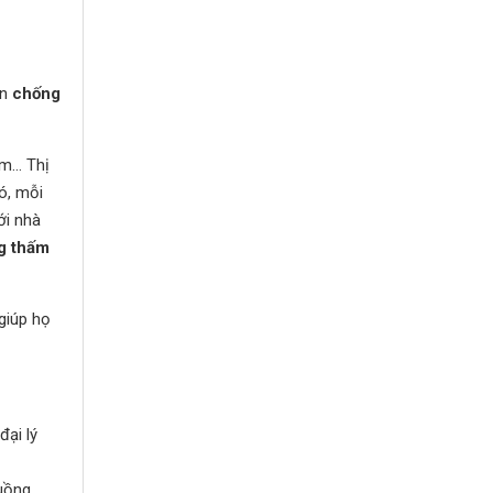
ến
chống
m… Thị
ó, mỗi
ới nhà
g thấm
giúp họ
đại lý
luồng