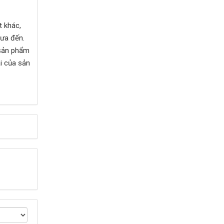
t khác,
mưa đến.
 sản phẩm
i của sản