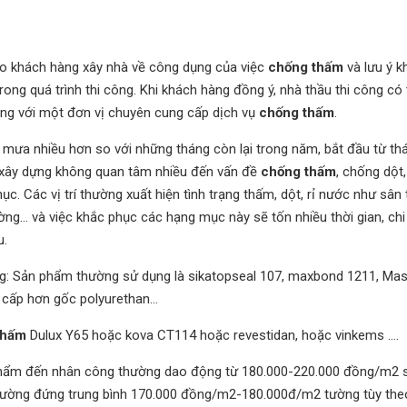
ho khách hàng xây nhà về công dụng của việc
chống thấm
và lưu ý k
rong quá trình thi công. Khi khách hàng đồng ý, nhà thầu thi công có 
ng với một đơn vị chuyên cung cấp dịch vụ
chống thấm
.
ưa nhiều hơn so với những tháng còn lại trong năm, bắt đầu từ th
 xây dựng không quan tâm nhiều đến vấn đề
chống thấm
, chống dột,
phục. Các vị trí thường xuất hiện tình trạng thấm, dột, rỉ nước như sân
ường… và việc khắc phục các hạng mục này sẽ tốn nhiều thời gian, chi 
u.
ng: Sản phẩm thường sử dụng là sikatopseal 107, maxbond 1211, Mas
 cấp hơn gốc polyurethan…
thấm
Dulux Y65 hoặc kova CT114 hoặc revestidan, hoặc vinkems ….
phẩm đến nhân công thường dao động từ 180.000-220.000 đồng/m2 
 tường đứng trung bình 170.000 đồng/m2-180.000đ/m2 tường tùy the