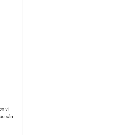
ơn vị
các sản