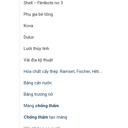
Shell – Flintkote no 3
Phụ gia bê tông
Kova
Dulux
Lưới thủy tinh
Vải địa kỹ thuật
Hóa chất cấy thép
:
Ramset
,
Fischer
,
Hilti
….
Băng cản nước
Băng trương nở
Màng
chống thấm
Chống thấm
tạo màng