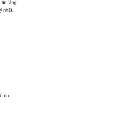
tin rằng
ý nhất.
ất da