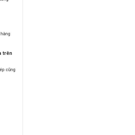
h hàng
a trên
hép cũng