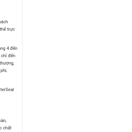
hách
thể trực
áng 4 đến
 chỉ đến
 thượng,
phí,
terSeal
sàn,
o chất