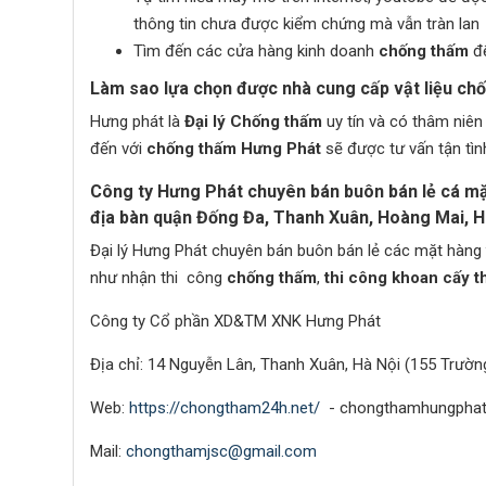
thông tin chưa được kiểm chứng mà vẫn tràn lan
Tìm đến các cửa hàng kinh doanh
chống thấm
để
Làm sao lựa chọn được nhà cung cấp vật liệu chố
Hưng phát là
Đại lý Chống thấm
uy tín và có thâm niên
đến với
chống thấm
Hưng Phát
sẽ được tư vấn tận tìn
Công ty Hưng Phát chuyên bán buôn bán lẻ cá mặt
địa bàn quận Đống Đa, Thanh Xuân, Hoàng Mai, Ha
Đại lý Hưng Phát chuyên bán buôn bán lẻ các mặt hàng
như nhận thi công
chống thấm
,
thi công khoan cấy t
Công ty Cổ phần XD&TM XNK Hưng Phát
Địa chỉ: 14 Nguyễn Lân, Thanh Xuân, Hà Nội (155 Trườ
Web:
https://chongtham24h.net/
- chongthamhungpha
Mail:
chongthamjsc@gmail.com