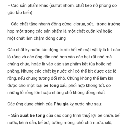
– Các sản phẩm khác (sulfat nhôm, chất keo nở phồng có
gốc tảo biển)
– Các chất tăng nhanh đông cứng: clorua, xút,.. trong trường
hợp một trong các sản phẩm là một chất cuốn khí hoặc
một chất làm chậm đông cứng.
Các chất kỵ nước tác động trước hết về mặt vật lý là bịt các
lỗ rỗng và các ống dẫn nhỏ hơn vào các hạt rất nhỏ mà
chúng chứa, hoặc là vào các sản phẩm kết tủa hoặc nở
phồng. Nhưng các chất kỵ nước chỉ có thể bịt được các lỗ
rỗng, nếu chúng tương đối nhỏ. Chúng không thể làm kín
được cho một loại
bê tông
xấu, phối hợp không tốt, có
những lỗ rỗng lớn hoặc những chỗ không đồng nhất.
Các ứng dụng chính của
Phụ gia
kỵ nước như sau:
–
Sản xuất bê tông
của các công trình thuỷ lợi: bể chứa, bể
nước, kênh dẫn, bể bơi, tường móng, chỗ chữ nước, silô;