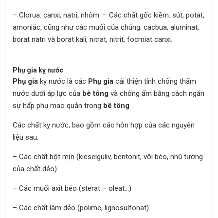
– Clorua: canxi, natri, nhôm. – Các chất gốc kiềm: sút, potat,
amoniắc, cũng như các muối của chúng: cacbua, aluminat,
borat natri và borat kali, nitrat, nitrit, focmiat canxi.
Phụ gia kỵ nước
Phụ gia
kỵ nước là các
Phụ gia
cải thiện tính chống thấm
nước dưới áp lực của
bê tông
và chống ẩm bằng cách ngăn
sự hấp phụ mao quản trong
bê tông
.
Các chất kỵ nước, bao gồm các hỗn hợp của các nguyên
liệu sau:
– Các chất bột mịn (kieselguliv, bentonit, vôi béo, nhũ tương
của chất dẻo).
– Các muối axit béo (sterat – oleat…)
– Các chất làm dẻo (polime, lignosulfonat)