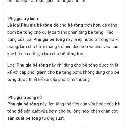
đòi hỏi lớp trát mặt, gạch lót hoặc sơn lót
Phụ gia trợ bơm
Là loại
Phụ gia bê tông
để cho
bê tông
trơn hơn, dễ dàng
bơm
bê tông
cho cự ly xa tránh phân tầng
bê tông
. Tác
dụng của loại
Phụ gia bê tông
này là ép nước ở trong hồ xi
măng, làm cho hồ xi măng trở nên dẻo hơn và chui vào các
khe hở của cốt liệu làm cho
bê tông
trơn.
Loại
Phụ gia bê tông
này chỉ dùng cho
bê tông
được thiết
kế với cấp phối giành cho
bê tông
bơm, không dùng cho
bê
tông
được thiết kế với cấp phối bình thường.
Phụ gia trương nở
Phụ gia bê tông
này làm tăng thể tích của vữa hoặc của
bê
tông
để sản xuất vữa bơm cho bu lông neo, chèn chân cột,
sản xuất bê tông
tự ứng suất.