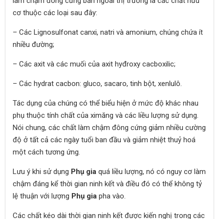
làm chậm đông cứng bán ngoài thị trường là các chất hữu
cơ thuộc các loại sau đây:
– Các Lignosulfonat canxi, natri và amonium, chúng chứa ít
nhiều đường;
– Các axit và các muối của axit hyđroxy cacboxilic;
– Các hydrat cacbon: gluco, sacaro, tinh bột, xenlulô.
Tác dụng của chúng có thể biểu hiện ở mức độ khác nhau
phụ thuộc tính chất của ximăng và các liều lượng sử dụng.
Nói chung, các chất làm chậm đông cứng giảm nhiều cường
độ ở tất cả các ngày tuổi ban đầu và giảm nhiệt thuỷ hoá
một cách tương ứng.
Lưu ý khi sử dụng
Phụ gia
quá liều lượng, nó có nguy cơ làm
chậm đáng kể thời gian ninh kết và điều đó có thể không tỷ
lệ thuận với lượng
Phụ gia
pha vào.
Các chất kéo dài thời gian ninh kết được kiến nghị trong các