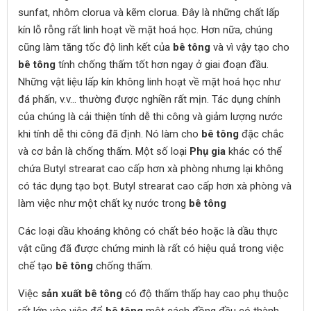
sunfat, nhôm clorua và kẽm clorua. Đây là những chất lấp
kín lỗ rỗng rất linh hoạt về mặt hoá học. Hơn nữa, chúng
cũng làm tăng tốc độ linh kết của
bê tông
và vì vậy tạo cho
bê tông
tính chống thấm tốt hơn ngay ở giai đoạn đầu.
Những vật liệu lấp kín không linh hoạt về mặt hoá học như
đá phấn, v.v… thường được nghiền rất mịn. Tác dụng chính
của chúng là cải thiện tính dễ thi công và giảm lượng nước
khi tính dễ thi công đã định. Nó làm cho
bê tông
đặc chắc
và cơ bản là chống thấm. Một số loại
Phụ gia
khác có thể
chứa Butyl strearat cao cấp hơn xà phòng nhưng lại không
có tác dụng tạo bọt. Butyl strearat cao cấp hơn xà phòng và
làm việc như một chất kỵ nước trong
bê tông
Các loại dầu khoáng không có chất béo hoặc là dầu thực
vật cũng đã được chứng minh là rất có hiệu quả trong việc
chế tạo
bê tông
chống thấm.
Việc
sản xuất bê tông
có độ thấm thấp hay cao phụ thuộc