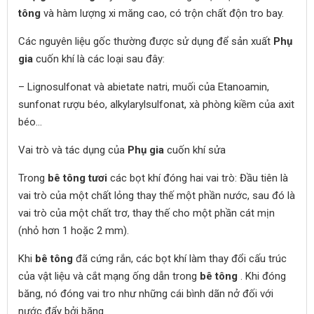
tông
và hàm lượng xi măng cao, có trộn chất độn tro bay.
Các nguyên liệu gốc thường được sử dụng để sản xuất
Phụ
gia
cuốn khí là các loại sau đây:
– Lignosulfonat và abietate natri, muối của Etanoamin,
sunfonat rượu béo, alkylarylsulfonat, xà phòng kiềm của axit
béo…
Vai trò và tác dụng của
Phụ gia
cuốn khí sửa
Trong
bê tông tươi
các bọt khí đóng hai vai trò: Đầu tiên là
vai trò của một chất lỏng thay thế một phần nước, sau đó là
vai trò của một chất trơ, thay thế cho một phần cát mịn
(nhỏ hơn 1 hoặc 2 mm).
Khi
bê tông
đã cứng rắn, các bọt khí làm thay đổi cấu trúc
của vật liệu và cắt mạng ống dẫn trong
bê tông
. Khi đóng
băng, nó đóng vai tro như những cái bình dãn nở đối với
nước đẩy bởi băng.