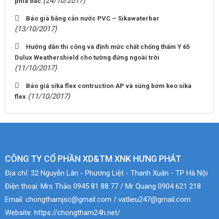
(24/10/2017)
phía bắc
Báo giá băng cản nước PVC – Sikawaterbar
(13/10/2017)
Hướng dẫn thi công và định mức chất chống thấm Y 65
Dulux Weathershield cho tường đứng ngoài trời
(11/10/2017)
Báo giá sika flex contruction AP và súng bơm keo sika
(11/10/2017)
flex
CÔNG TY CỔ PHẦN XD&TM XNK HƯNG PHÁT
Địa chỉ:
32 Nguyễn Lân - Phương Liệt - Thanh Xuân - TP Hà Nội
Điện thoại:
Mrs Thảo 0945 81 88 77 / Mr Quang 0904 621 218
Email:
chongthamjsc@gmail.com / vatlieu247@gmail.com
Website:
https://chongtham24h.net/