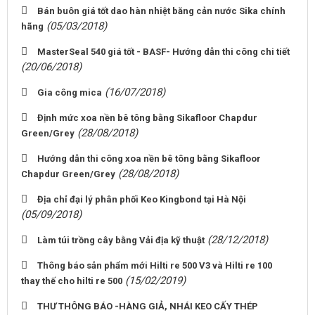
Bán buôn giá tốt dao hàn nhiệt băng cản nước Sika chính
(05/03/2018)
hãng
MasterSeal 540 giá tốt - BASF- Hướng dẫn thi công chi tiết
(20/06/2018)
(16/07/2018)
Gia công mica
Định mức xoa nền bê tông bằng Sikafloor Chapdur
(28/08/2018)
Green/Grey
Hướng dẫn thi công xoa nền bê tông bằng Sikafloor
(28/08/2018)
Chapdur Green/Grey
Địa chỉ đại lý phân phối Keo Kingbond tại Hà Nội
(05/09/2018)
(28/12/2018)
Làm túi trồng cây bằng Vải địa kỹ thuật
Thông báo sản phẩm mới Hilti re 500 V3 và Hilti re 100
(15/02/2019)
thay thế cho hilti re 500
THƯ THÔNG BÁO -HÀNG GIẢ, NHÁI KEO CẤY THÉP