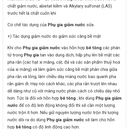
chất giảm nước, abietat kiềm và Alkylary sulfonat (LAS)
trước hết là chất cuốn khí.
Cơ chế tác dụng của
Phụ gia giảm nước
sửa
+) Tác dụng giảm nước do giảm sức căng bề mặt
Khi cho
Phụ gia giảm nước
vào hỗn hợp
bê tông
các phân
tử trong
Phụ gia
tan vào dung dịch, hấp phụ lên bề mặt các
pha rắn (các hạt xi măng, cát, đá và các sản phẩm thuỷ hoá
của xi măng) và làm giảm sức căng bề mặt phân chia giữa
pha rắn và lỏng, làm chiều dày màng nước bao quanh pha
rắn giảm đi. Hay nói cách khác, các pha rắn trượt lên nhau
dễ dàng như cũ với màng nước phân cách có chiều dày nhỏ
hơn. Tức là đối với hỗn hợp
bê tông
, khi dùng
Phụ gia giảm
nước
để có độ linh động không đổi thì sẽ cần một lượng
nước trộn ít hơn. Nếu giữ nguyên lượng nước trộn thì lượng
nước dôi ra do dùng
Phụ gia giảm nước
sẽ làm cho hỗn
hợp
bê tông
có độ linh động cao hơn.