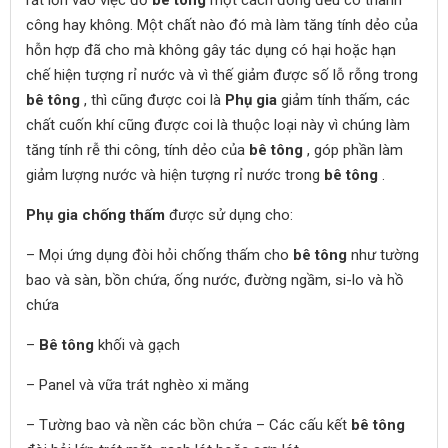
rất lớn vào việc đổ
bê tông
một cách đồng đều có thành
công hay không. Một chất nào đó mà làm tăng tính dẻo của
hỗn hợp đã cho mà không gây tác dụng có hại hoặc hạn
chế hiện tượng rỉ nước và vì thế giảm được số lỗ rỗng trong
bê tông
, thì cũng được coi là
Phụ gia
giảm tính thấm, các
chất cuốn khí cũng được coi là thuộc loại này vì chúng làm
tăng tính rễ thi công, tính dẻo của
bê tông
, góp phần làm
giảm lượng nước và hiện tượng rỉ nước trong
bê tông
.
Phụ gia chống thấm
được sử dụng cho:
– Mọi ứng dụng đòi hỏi chống thấm cho
bê tông
như tường
bao và sàn, bồn chứa, ống nước, đường ngầm, si-lo và hồ
chứa
–
Bê tông
khối và gạch
– Panel và vữa trát nghèo xi măng
– Tường bao và nền các bồn chứa – Các cấu kết
bê tông