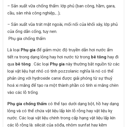
– Sản xuất vữa chống thấm: lớp phủ (ban công, hầm, gara,
cầu, sàn nhà công nghiệp,…);
– Sản xuất vũa trát mặt ngoài, mối nối của khối xây, lớp phủ
của ống dẫn cống, tuy nen.
Phụ gia chống thấm
Là loại
Phụ gia
để giảm mức độ truyền dẫn hơi nước ẩm
tiết ra trong dạng lỏng hay hơi nước từ trong
bê tông
hay đi
qua
bê tông
. Các loại
Phụ gia
này thường bắt nguồn từ các
loại vật liệu hạt nhỏ có tính pozzolanic nghĩa là nó có thể
phản ứng với hydroxide canxi được giải phóng từ sự thuỷ
hoá xi măng để tạo ra một thành phần có tính xi măng chèn
vào các lỗ trống.
Phụ gia chống thấm
có thể tạo dưới dạng bột, hồ hay dạng
lỏng và có thể chứa vật liệu lấp kín lỗ rỗng hay vật liệu kỵ
nước. Các loại vật liệu chính trong cấp hạng vật liệu lấp kín
các lỗ rỗng là: silicát của sôđa, nhôm sunfat hay kẽm