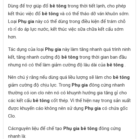
Dùng để trợ giúp đổ
bê tông
trong thời tiết lạnh, cho phép
kết thúc việc đổ
bê tông
và có thể tháo dỡ ván khuôn sớm.
Loại
Phụ gia
này có thể dùng trong điều kiện để trám chỗ
rò rỉ do áp lực nước, kết thúc việc sữa chữa kết cấu sớm
hơn.
Tác dụng của loại
Phụ gia
này làm tăng nhanh quá trình ninh
kết, tăng nhanh cường độ
bê tông
trong thời gian ban đầu
nhưng nó có thể làm giảm cường độ lâu dài của
bê tông
.
Nên chú ý rằng nếu dùng quá liều lượng sẽ làm cho
bê tông
giảm cường độ chịu lực. Trong
Phụ gia
đông cứng nhanh
thường có ion clo nên nó có khuynh hướng gia tăng gỉ cho
các kết cấu
bê tông
cốt thép. Vì thế hiện nay trong sản xuất
được khuyến cáo không nên sử dụng
Phụ gia
có chứa gốc
Clo.
Cácnguyên liệu để chế tạo
Phụ gia bê tông
đông cứng
nhanh là: