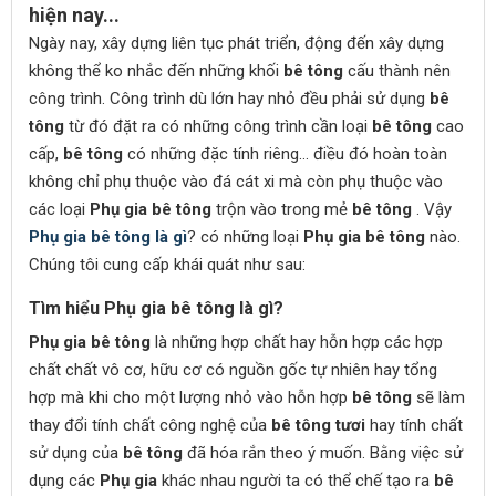
hiện nay...
Ngày nay, xây dựng liên tục phát triển, động đến xây dựng
không thể ko nhắc đến những khối
bê tông
cấu thành nên
công trình. Công trình dù lớn hay nhỏ đều phải sử dụng
bê
tông
từ đó đặt ra có những công trình cần loại
bê tông
cao
cấp,
bê tông
có những đặc tính riêng... điều đó hoàn toàn
không chỉ phụ thuộc vào đá cát xi mà còn phụ thuộc vào
các loại
Phụ gia bê tông
trộn vào trong mẻ
bê tông
. Vậy
Phụ gia bê tông là gì
? có những loại
Phụ gia bê tông
nào.
Chúng tôi cung cấp khái quát như sau:
Tìm hiểu Phụ gia bê tông là gì?
Phụ gia bê tông
là những hợp chất hay hỗn hợp các hợp
chất chất vô cơ, hữu cơ có nguồn gốc tự nhiên hay tổng
hợp mà khi cho một lượng nhỏ vào hỗn hợp
bê tông
sẽ làm
thay đổi tính chất công nghệ của
bê tông tươi
hay tính chất
sử dụng của
bê tông
đã hóa rắn theo ý muốn. Bằng việc sử
dụng các
Phụ gia
khác nhau người ta có thể chế tạo ra
bê