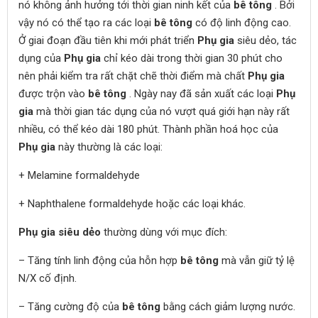
nó không ảnh hưởng tới thời gian ninh kết của
bê tông
. Bởi
vậy nó có thể tạo ra các loại
bê tông
có độ linh động cao.
Ở giai đoạn đầu tiên khi mới phát triển
Phụ gia
siêu dẻo, tác
dụng của
Phụ gia
chỉ kéo dài trong thời gian 30 phút cho
nên phải kiểm tra rất chặt chẽ thời điểm mà chất
Phụ gia
được trộn vào
bê tông
. Ngày nay đã sản xuất các loại
Phụ
gia
mà thời gian tác dụng của nó vượt quá giới hạn này rất
nhiều, có thể kéo dài 180 phút. Thành phần hoá học của
Phụ gia
này thường là các loại:
+ Melamine formaldehyde
+ Naphthalene formaldehyde hoặc các loại khác.
Phụ gia siêu dẻo
thường dùng với mục đích:
– Tăng tính linh động của hỗn hợp
bê tông
mà vẫn giữ tỷ lệ
N/X cố định.
– Tăng cường độ của
bê tông
bằng cách giảm lượng nước.