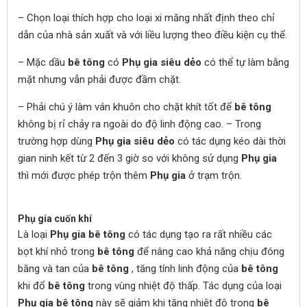
– Chọn loại thích hợp cho loại xi măng nhất định theo chỉ
dẫn của nhà sản xuất và với liều lượng theo điều kiện cụ thể.
– Mặc dầu
bê tông
có
Phụ gia siêu dẻo
có thể tự làm bằng
mặt nhưng vẫn phải được đầm chặt.
– Phải chú ý làm ván khuôn cho chặt khít tốt để
bê tông
không bị rỉ chảy ra ngoài do độ linh động cao. – Trong
trường hợp dùng
Phụ gia siêu dẻo
có tác dụng kéo dài thời
gian ninh kết từ 2 đến 3 giờ so với không sử dụng
Phụ gia
thì mới được phép trộn thêm
Phụ gia
ở trạm trộn.
Phụ gia cuốn khí
Là loại
Phụ gia bê tông
có tác dụng tạo ra rất nhiều các
bọt khí nhỏ trong
bê tông
để nâng cao khả năng chịu đóng
băng và tan của
bê tông
, tăng tính linh động của
bê tông
khi đổ
bê tông
trong vùng nhiệt độ thấp. Tác dụng của loại
Phụ gia bê tông
này sẽ giảm khi tăng nhiệt độ trong
bê