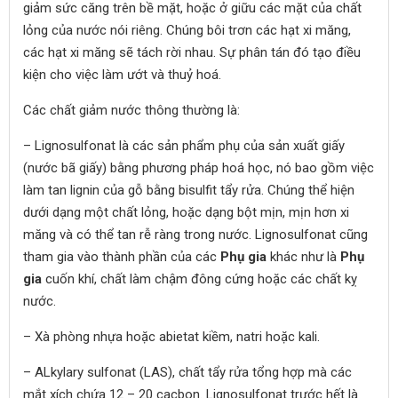
giảm sức căng trên bề mặt, hoặc ở giữu các mặt của chất
lỏng của nước nói riêng. Chúng bôi trơn các hạt xi măng,
các hạt xi măng sẽ tách rời nhau. Sự phân tán đó tạo điều
kiện cho việc làm ướt và thuỷ hoá.
Các chất giảm nước thông thường là:
– Lignosulfonat là các sản phẩm phụ của sản xuất giấy
(nước bã giấy) bằng phương pháp hoá học, nó bao gồm việc
làm tan lignin của gỗ bằng bisulfit tẩy rửa. Chúng thể hiện
dưới dạng một chất lỏng, hoặc dạng bột mịn, mịn hơn xi
măng và có thể tan rễ ràng trong nước. Lignosulfonat cũng
tham gia vào thành phần của các
Phụ gia
khác như là
Phụ
gia
cuốn khí, chất làm chậm đông cứng hoặc các chất kỵ
nước.
– Xà phòng nhựa hoặc abietat kiềm, natri hoặc kali.
– ALkylary sulfonat (LAS), chất tẩy rửa tổng hợp mà các
mắt xích chứa 12 – 20 cacbon. Lignosulfonat trước hết là