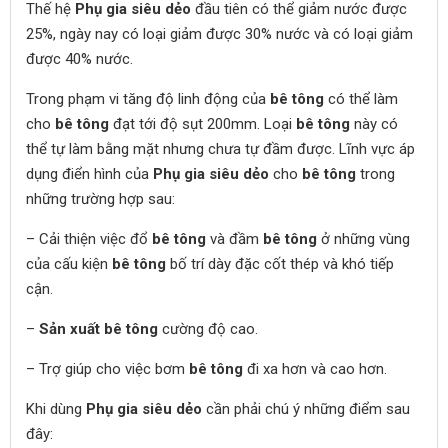
Thế hệ
Phụ gia siêu dẻo
đầu tiên có thể giảm nước được
25%, ngày nay có loại giảm được 30% nước và có loại giảm
được 40% nước.
Trong phạm vi tăng độ linh động của
bê tông
có thể làm
cho
bê tông
đạt tới độ sụt 200mm. Loại
bê tông
này có
thể tự làm bằng mặt nhưng chưa tự đầm được. Lĩnh vực áp
dụng điển hình của
Phụ gia siêu dẻo
cho
bê tông
trong
những trường hợp sau:
– Cải thiện việc đổ
bê tông
và đầm
bê tông
ở những vùng
của cấu kiện
bê tông
bố trí dày đặc cốt thép và khó tiếp
cận.
–
Sản xuất bê tông
cường độ cao.
– Trợ giúp cho việc bơm
bê tông
đi xa hơn và cao hơn.
Khi dùng
Phụ gia siêu dẻo
cần phải chú ý những điểm sau
đây: