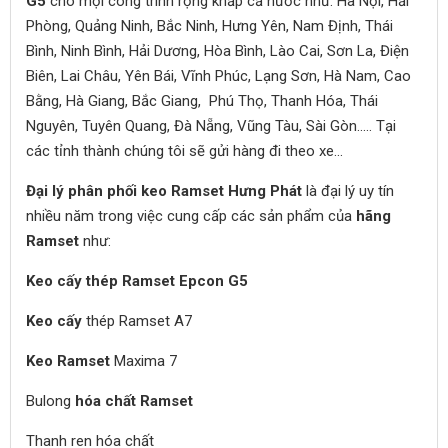
G5
cho mọi công trình rộng khắp cả nước như: Hà Nội, Hải
Phòng, Quảng Ninh, Bắc Ninh, Hưng Yên, Nam Định, Thái
Bình, Ninh Bình, Hải Dương, Hòa Bình, Lào Cai, Sơn La, Điện
Biên, Lai Châu, Yên Bái, Vĩnh Phúc, Lạng Sơn, Hà Nam, Cao
Bằng, Hà Giang, Bắc Giang, Phú Thọ, Thanh Hóa, Thái
Nguyên, Tuyên Quang, Đà Nẵng, Vũng Tàu, Sài Gòn..… Tại
các tỉnh thành chúng tôi sẽ gửi hàng đi theo xe...
Đại lý phân phối keo Ramset Hưng Phát
là đại lý uy tín
nhiều năm trong việc cung cấp các sản phẩm của
hãng
Ramset
như:
Keo cấy thép Ramset Epcon G5
Keo cấy
thép Ramset A7
Keo Ramset
Maxima 7
Bulong
hóa chất Ramset
Thanh ren hóa chất