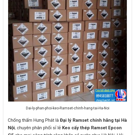
Dai-ly-phan-phoi-keo-Ramset-chinh-hang-tai-Ha-Noi
Chống thấm Hưng Phát là
Đại lý Ramset chính hãng tại Hà
Nội
, chuyên phân phối sỉ lẻ
Keo cấy thép Ramset Epcon