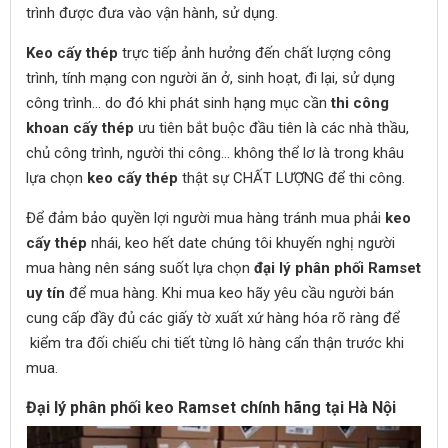
trình được đưa vào vận hành, sử dụng.
Keo cấy thép
trực tiếp ảnh hưởng đến chất lượng công
trình, tính mạng con người ăn ở, sinh hoạt, đi lại, sử dụng
công trình… do đó khi phát sinh hạng mục cần
thi công
khoan cấy thép
ưu tiên bắt buộc đầu tiên là các nhà thầu,
chủ công trình, người thi công… không thể lơ là trong khâu
lựa chọn
keo cấy thép
thật sự CHẤT LƯỢNG để thi công.
Để đảm bảo quyền lợi người mua hàng tránh mua phải
keo
cấy thép
nhái, keo hết date chúng tôi khuyến nghị người
mua hàng nên sáng suốt lựa chọn
đại lý phân phối Ramset
uy tín
để mua hàng. Khi mua keo hãy yêu cầu người bán
cung cấp đầy đủ các giấy tờ xuất xứ hàng hóa rõ ràng để
kiểm tra đối chiếu chi tiết từng lô hàng cẩn thận trước khi
mua.
Đại lý phân phối keo Ramset chính hãng tại Hà Nội