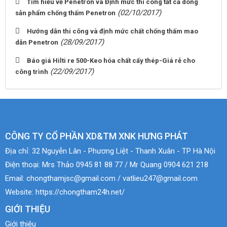
Tìm hiểu về Penetron và Định mức thi công tất cả dòng
(02/10/2017)
sản phẩm chống thấm Penetron
Hướng dẫn thi công và định mức chất chống thấm mao
(28/09/2017)
dẫn Penetron
Báo giá Hilti re 500-Keo hóa chất cấy thép-Giá rẻ cho
(22/09/2017)
công trình
CÔNG TY CỔ PHẦN XD&TM XNK HƯNG PHÁT
Địa chỉ:
32 Nguyễn Lân - Phương Liệt - Thanh Xuân - TP Hà Nội
Điện thoại:
Mrs Thảo 0945 81 88 77 / Mr Quang 0904 621 218
Email:
chongthamjsc@gmail.com / vatlieu247@gmail.com
Website:
https://chongtham24h.net/
GIỚI THIỆU
Giới thiệu