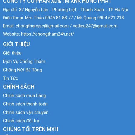
CÔNG TY CỔ PHẦN XD&TM XNK HƯNG PHÁT
Địa chỉ:
32 Nguyễn Lân - Phương Liệt - Thanh Xuân - TP Hà Nội
Điện thoại:
Mrs Thảo 0945 81 88 77 / Mr Quang 0904 621 218
Email:
chongthamjsc@gmail.com / vatlieu247@gmail.com
Website:
https://chongtham24h.net/
GIỚI THIỆU
Giới thiệu
Dịch Vụ Chống Thấm
Chống Nứt Bê Tông
Tin Tức
CHÍNH SÁCH
Chính sách mua hàng
Chính sách thanh toán
Chính sách vận chuyển
Chính sách đổi trả
CHÚNG TỐI TRÊN MXH