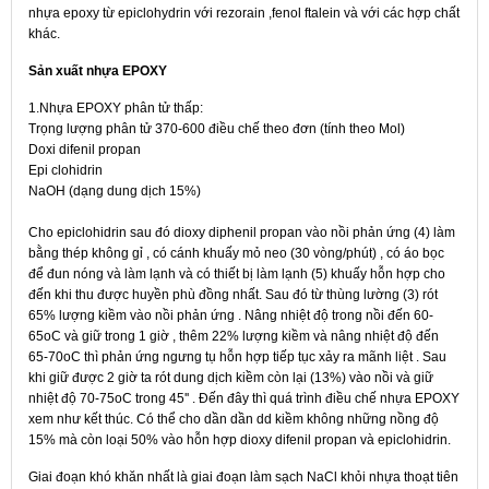
nhựa epoxy từ epiclohydrin với rezorain ,fenol ftalein và với các hợp chất
khác.
Sản xuất nhựa EPOXY
1.Nhựa EPOXY phân tử thấp:
Trọng lượng phân tử 370-600 điều chế theo đơn (tính theo Mol)
Doxi difenil propan
Epi clohidrin
NaOH (dạng dung dịch 15%)
Cho epiclohidrin sau đó dioxy diphenil propan vào nồi phản ứng (4) làm
bằng thép không gỉ , có cánh khuấy mỏ neo (30 vòng/phút) , có áo bọc
để đun nóng và làm lạnh và có thiết bị làm lạnh (5) khuấy hỗn hợp cho
đến khi thu được huyền phù đồng nhất. Sau đó từ thùng lường (3) rót
65% lượng kiềm vào nồi phản ứng . Nâng nhiệt độ trong nồi đến 60-
65oC và giữ trong 1 giờ , thêm 22% lượng kiềm và nâng nhiệt độ đến
65-70oC thì phản ứng ngưng tụ hỗn hợp tiếp tục xảy ra mãnh liệt . Sau
khi giữ được 2 giờ ta rót dung dịch kiềm còn lại (13%) vào nồi và giữ
nhiệt độ 70-75oC trong 45'' . Đến đây thì quá trình điều chế nhựa EPOXY
xem như kết thúc. Có thể cho dần dần dd kiềm không những nồng độ
15% mà còn loại 50% vào hỗn hợp dioxy difenil propan và epiclohidrin.
Giai đoạn khó khăn nhất là giai đoạn làm sạch NaCl khỏi nhựa thoạt tiên