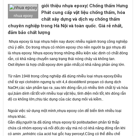
giới thiệu nhựa epoxy| Chống thấm Hưng
Phát cung cấp vật liệu chống thấm, hóa
nhua epoxy
chất xây dựng và dịch vụ chống thấm
chuyên nghiệp trong Hà Nội và toàn quốc. Giá rẻ nhất,
đảm bảo chất lượng
Nhựa epoxy là loại nhựa hiện nay được nhiều ngành trong công nghiệp
chú ý đến. Do trong nhựa có nhóm epoxy cho nên người ta gọi nhựa đó
là nhựa epoxy. Nhựa epoxy trong những điều kiện xác định có chất đóng
rắn, có khả năng chuyển sang trạng thái nóng chảy và không tan.
Oxit êtylen là hợp chất epoxy đơn giản nhất,có khả năng phản ứng lớn.
Từ năm 1948 trong công nghiệp đã dùng nhiều loại nhựa epoxy.Điều
chế từ epi clohidrin ngưng tụ với 4,4 dioxidifenil propan có dung dịch
NaOH,các sản phẩm tạo ra ,sau khi đóng rắn,có nhiều tính chất lý và hóa
quí,bám dính rất tốt với nhiều loại vật liệu, tính điện môi tốt, khi đóng rắn
độ co không lớn,chịu tác dụng của các dung môi và kiềm..
Ngoài việc sử dụng một mình,nhựa epoxy còn để biến tính nhiều loại
nhựa khác.
Gần đây,người ta đã dùng nhựa epoxy từ polibutadien phân tử thấp
chứa cả nhóm epoxy và nối đôi,do vậy mà nó có khả năng đóng rắn khi
có amin ,anhidric của acid hai gốc hay peroxyt.Cũng có thể điều chế