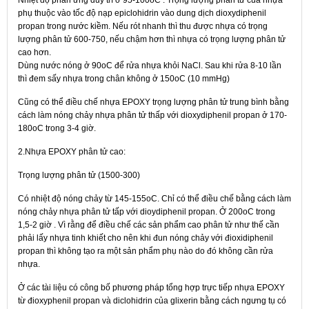
Nhiệt độ phản ứng duy trì ở 95-100oC . Trọng lượng phân tử của nhựa
phụ thuộc vào tốc độ nạp epiclohidrin vào dung dịch dioxydiphenil
propan trong nước kiềm. Nếu rót nhanh thì thu được nhựa có trọng
lượng phân tử 600-750, nếu chậm hơn thì nhựa có trọng lượng phân tử
cao hơn.
Dùng nước nóng ở 90oC để rửa nhựa khỏi NaCl. Sau khi rửa 8-10 lần
thì đem sấy nhựa trong chân không ở 150oC (10 mmHg)
Cũng có thể điều chế nhựa EPOXY trọng lượng phân tử trung bình bằng
cách làm nóng chảy nhựa phân tử thấp với dioxydiphenil propan ở 170-
180oC trong 3-4 giờ.
2.Nhựa EPOXY phân tử cao:
Trọng lượng phân tử (1500-300)
Có nhiệt độ nóng chảy từ 145-155oC. Chỉ có thể điều chế bằng cách làm
nóng chảy nhựa phân tử tấp với dioydiphenil propan. Ở 200oC trong
1,5-2 giờ . Vì rằng để điều chế các sản phẩm cao phân tử như thế cần
phải lấy nhựa tinh khiết cho nên khi đun nóng chảy với đioxidiphenil
propan thì không tạo ra một sản phẩm phụ nào do đó không cần rửa
nhựa.
Ở các tài liệu có công bố phương pháp tổng hợp trực tiếp nhựa EPOXY
từ đioxyphenil propan và diclohidrin của glixerin bằng cách ngưng tụ có