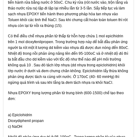
tiến hành rửa bằng nước ở 50oC. Chu kỳ rửa (rót nước vào, trộn lắng và
tháo nước rửa ra) lặp đi lặp lại nhiều lần từ 3-5 lần. Sấy tiếp tục và làm
sạch nhựa EPOXY tiến hành theo phương pháp hòa tan nhựa vào
Toluen khỏi các tinh thể NaCl. Sau khi chưng cất hoàn toàn toluen thì rót
nhựa còn lại từ nồi ra thùng (15).
Có thể điều chế nhựa phân tử thấp từ hỗn hợp chứa 1 mol epiclhidrin
trên 1 mol dioxyfenilpropen. Trong trường hợp này để bắt đầu phản ứng
người ta rót một ít lượng dd kiềm vào nhựa đã được đun nóng đến 80oC.
Nhiệt độ trong nồi phản ứng nâng lên đến 95-100oC và ở nhiệt dộ đó thì
ta bắt đầu cho dd kiềm vào với tốc độ như thế nào để pH môi trường
không quá 10 . Sau đó tách lớp nhựa (dd nhựa trong epiclohidrin) khỏi
lớp nước ở dưới và đem chưng chân không. Epiclohidrin lấy thừa không
phản ứng được tách ra cùng với nước. Ở 170oC (40- 60 mmHg) thì
ngừng quá trình và sau khi lắng ta đem tách nhựa ra khỏi NaCl.
Nhựa EPOXY trọng lượng phân tử trung bình (600-1500) chế tạo theo
đơn:
a) Epiclohidrin
Dioxydiphenil propan
c) NaOH