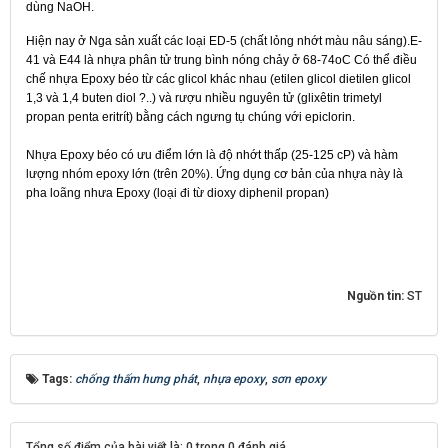
dùng NaOH.
Hiện nay ở Nga sản xuất các loại ED-5 (chất lỏng nhớt màu nâu sáng).E-
41 và E44 là nhựa phân tử trung bình nóng chảy ở 68-74oC Có thể điều
chế nhựa Epoxy béo từ các glicol khác nhau (etilen glicol dietilen glicol
1,3 và 1,4 buten diol ?..) và rượu nhiều nguyên tử (glixêtin trimetyl
propan penta eritrít) bằng cách ngưng tụ chúng với epiclorin.
Nhựa Epoxy béo có ưu điểm lớn là độ nhớt thấp (25-125 cP) và hàm
lượng nhóm epoxy lớn (trên 20%). Ứng dụng cơ bản của nhựa này là
pha loãng nhưa Epoxy (loại đi từ dioxy diphenil propan)
Nguồn tin:
ST
Tags:
chống thấm hưng phát
,
nhựa epoxy
,
sơn epoxy
Tổng số điểm của bài viết là: 0 trong 0 đánh giá