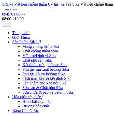
Sika Vật liệu chống thấm 
0945 81 88 77
08:00 - 18:00
Trang nhất
Giới Thiệu
Sản Phẩm SiKa
Màng chống thấm sika
Chất chống thấm Sika
Vữa rót/Định vị Sika
Chất phủ sàn Sika
Kết dính cường độ cao Sika
Phụ gia sản xuất bêtông Sika
Phụ gia hỗ trợ bêtông Sika
Chất trám khe & kết dính Sika
Sản phẩm cho khe nối Sika
Sơn sàn & Chất phủ Sika
Sửa chữa & bảo vệ bêtông Sika
Hóa chất cấy thép
Hóa chất cấy thép
Bulong hóa chất
Băng Cản Nước