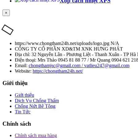
Xốp cách nhiệt XPS
×
https://www.chongtham24h.net/uploads/logo.jpg
N/A
CÔNG TY CỔ PHẦN XD&TM XNK HƯNG PHÁT
Địa chỉ:
32 Nguyễn Lân - Phương Liệt - Thanh Xuân - TP Hà 
Điện thoại:
Mrs Thảo 0945 81 88 77 / Mr Quang 0904 621 21
Email:
chongthamjsc@gmail.com / vatlieu247@gmail.com
Website:
https://chongtham24h.net/
Giới thiệu
Giới thiệu
Dịch Vụ Chống Thấm
Chống Nứt Bê Tông
Tin Tức
Chính sách
Chính sách mua hàng