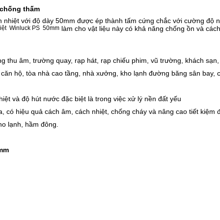
, chống thấm
ách nhiệt với độ dày 50mm được ép thành tấm cứng chắc với cường độ 
hiệt Winluck PS 50mm
làm cho vật liệu này có khả năng chống ồn và cách 
 thu âm, trường quay, rạp hát, rạp chiếu phim, vũ trường, khách sạn
căn hộ, tòa nhà cao tầng, nhà xưởng, kho lạnh đường băng sân bay, cá
ệt và độ hút nước đặc biệt là trong việc xử lý nền đất yếu
a, có hiệu quả cách âm, cách nhiệt, chống cháy và nâng cao tiết kiệm 
ho lạnh, hầm đông.
0mm