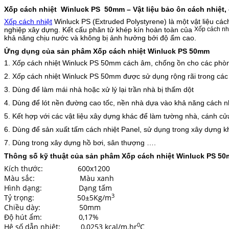
Xốp cách nhiệt Winluck PS
50mm – Vật liệu bảo ôn cách nhiệt
Xốp cách nhiệt
Winluck PS (Extruded Polystyrene) là một vật liệu c
nghiệp xây dựng. Kết cấu phân tử khép kín hoàn toàn của
Xốp cách n
khả năng chịu nước và không bị ảnh hưởng bởi độ ẩm cao.
Ứng dụng của sản phâm Xốp cách nhiệt Winluck PS 50mm
1. Xốp cách nhiệt Winluck PS 50mm cách âm, chống ồn cho các phòng
2. Xốp cách nhiệt Winluck PS 50mm được sử dụng rộng rãi trong các 
3. Dùng để làm mái nhà hoặc xử lý lại trần nhà bị thấm dột
4. Dùng để lót nền đường cao tốc, nền nhà dựa vào khả năng cách nhi
5. Kết hợp với các vật liệu xây dựng khác để làm tường nhà, cánh cử
6. Dùng để sản xuất tấm cách nhiệt Panel, sử dụng trong xây dựng k
7. Dùng trong xây dựng hồ bơi, sân thượng ….
Thông số kỹ thuật của sản phâm Xốp cách nhiệt Winluck PS 5
Kích thước: 600x1200
Màu sắc: Màu xanh
Hình dạng: Dạng tấm
3
Tỷ trọng: 50±5Kg/m
Chiều dày: 50mm
Độ hút ẩm: 0,17%
0
Hệ số dẫn nhiệt: 0,0253 kcal/m.hr
C