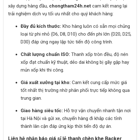
xây dựng hàng đầu,
chongtham24h.net
cam kết mang lại
trải nghiệm dịch vụ tối ưu nhất cho quý khách hàng:
Đầy đủ kích thước:
Kho hàng luôn có sẵn mọi chủng
loại từ phi nhỏ (D6, D8, D10) cho đến phi lớn (D20, D25,
D30) đáp ứng ngay lập tức tiến độ công trình.
Chất lượng chuẩn ISO:
Thanh xốp tròn đều, độ nén
xốp đạt chuẩn kỹ thuật, dẻo dai không bị gãy gập hay
mủn xốp khi thi công.
Giá xuất xưởng tại kho:
Cam kết cung cấp mức giá
tốt nhất thị trường nhờ phân phối trực tiếp không qua
trung gian.
Giao hàng siêu tốc:
Hỗ trợ vận chuyển nhanh tận nơi
tại Hà Nội và gửi xe, chuyển hàng đi khắp các tỉnh
thành lân cận đáp ứng kịp thời tiến độ dự án.
Liên hệ nhận báo giá sỉ lẻ thanh chèn khe Backer