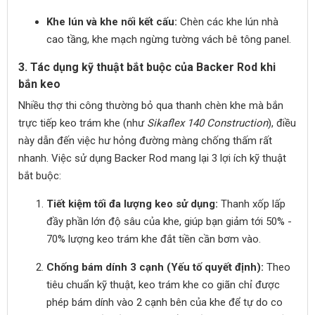
Khe lún và khe nối kết cấu:
Chèn các khe lún nhà
cao tầng, khe mạch ngừng tường vách bê tông panel.
3. Tác dụng kỹ thuật bắt buộc của Backer Rod khi
bắn keo
Nhiều thợ thi công thường bỏ qua thanh chèn khe mà bắn
trực tiếp keo trám khe (như
Sikaflex 140 Construction
), điều
này dẫn đến việc hư hỏng đường màng chống thấm rất
nhanh. Việc sử dụng Backer Rod mang lại 3 lợi ích kỹ thuật
bắt buộc:
Tiết kiệm tối đa lượng keo sử dụng:
Thanh xốp lấp
đầy phần lớn độ sâu của khe, giúp bạn giảm tới 50% -
70% lượng keo trám khe đắt tiền cần bơm vào.
Chống bám dính 3 cạnh (Yếu tố quyết định):
Theo
tiêu chuẩn kỹ thuật, keo trám khe co giãn chỉ được
phép bám dính vào 2 cạnh bên của khe để tự do co