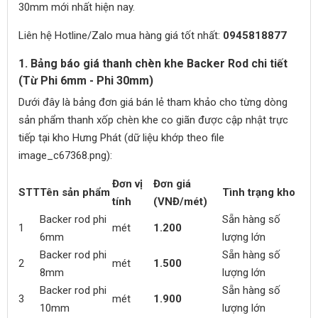
30mm mới nhất hiện nay.
Liên hệ Hotline/Zalo mua hàng giá tốt nhất:
0945818877
1. Bảng báo giá thanh chèn khe Backer Rod chi tiết
(Từ Phi 6mm - Phi 30mm)
Dưới đây là bảng đơn giá bán lẻ tham khảo cho từng dòng
sản phẩm thanh xốp chèn khe co giãn được cập nhật trực
tiếp tại kho Hưng Phát (dữ liệu khớp theo file
image_c67368.png):
Đơn vị
Đơn giá
STT
Tên sản phẩm
Tình trạng kho
tính
(VNĐ/mét)
Backer rod phi
Sẵn hàng số
1
mét
1.200
6mm
lượng lớn
Backer rod phi
Sẵn hàng số
2
mét
1.500
8mm
lượng lớn
Backer rod phi
Sẵn hàng số
3
mét
1.900
10mm
lượng lớn