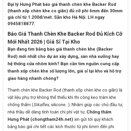
Đại lý Hưng Phát báo giá thanh chèn khe Backer Rod
(thanh xốp chèn khe co giãn) đủ cỡ phi 6mm đến 30mm
giá chỉ từ 1.200đ/mét. Sẵn kho Hà Nội. LH ngay
0945818877.
Báo Giá Thanh Chèn Khe Backer Rod Đủ Kích Cỡ
Mới Nhất 2026 | Giá Sỉ Tại Kho
Bạn đang tìm bảng báo giá thanh chèn khe (Backer
Rod) mới nhất cho dự án xây dựng, sàn nhà xưởng hay
hệ thống cửa nhôm kính? Bạn cần tìm nguồn cung cấp
thanh xốp chèn khe số lượng lớn, giá sỉ tại kho và hỗ trợ
giao hàng nhanh chóng?
Thanh chèn khe Backer Rod (thanh xốp chèn khe co giãn) là
vật liệu phụ trợ không thể thiếu khi thi công keo trám khe
chống thấm (
Sikaflex
, silicone...). Nhằm giúp các chủ đầu tư,
nhà thầu dễ dàng tính toán chi phí vật tư,
Chống thấm
Hưng Phát (chongtham24h.net)
xin gửi tới quý khách
bảng báo giá chi tiết các kích thước từ phi 6mm đến phi