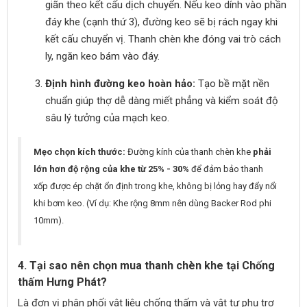
giãn theo kết cấu dịch chuyển. Nếu keo dính vào phần
đáy khe (cạnh thứ 3), đường keo sẽ bị rách ngay khi
kết cấu chuyển vị. Thanh chèn khe đóng vai trò cách
ly, ngăn keo bám vào đáy.
Định hình đường keo hoàn hảo:
Tạo bề mặt nền
chuẩn giúp thợ dễ dàng miết phẳng và kiểm soát độ
sâu lý tưởng của mạch keo.
Mẹo chọn kích thước:
Đường kính của thanh chèn khe
phải
lớn hơn độ rộng của khe từ 25% - 30%
để đảm bảo thanh
xốp được ép chặt ổn định trong khe, không bị lỏng hay đẩy nổi
khi bơm keo. (Ví dụ: Khe rộng 8mm nên dùng Backer Rod phi
10mm).
4. Tại sao nên chọn mua thanh chèn khe tại Chống
thấm Hưng Phát?
Là đơn vị phân phối vật liệu chống thấm và vật tư phụ trợ