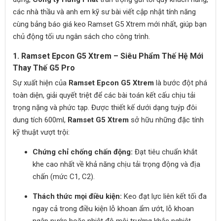
các nhà thầu và anh em kỹ sư bài viết cập nhật tính năng
cùng bảng báo giá keo Ramset G5 Xtrem mới nhất, giúp bạn
chủ động tối ưu ngân sách cho công trình.
1. Ramset Epcon G5 Xtrem – Siêu Phẩm Thế Hệ Mới
Thay Thế G5 Pro
Sự xuất hiện của
Ramset Epcon G5 Xtrem
là bước đột phá
toàn diện, giải quyết triệt để các bài toán kết cấu chịu tải
trọng nặng và phức tạp. Được thiết kế dưới dạng tuýp đôi
dung tích 600ml,
Ramset G5 Xtrem
sở hữu những đặc tính
kỹ thuật vượt trội:
Chứng chỉ chống chấn động:
Đạt tiêu chuẩn khắt
khe cao nhất về khả năng chịu tải trọng động và địa
chấn (mức C1, C2).
Thách thức mọi điều kiện:
Keo đạt lực liên kết tối đa
ngay cả trong điều kiện lỗ khoan ẩm ướt, lỗ khoan