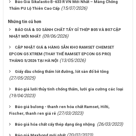
Báo Giá Sikalastic®-633 R VN Mới Nhất – Màng Chống
(15/07/2026)
Thấm PU Lộ Thiên Cao Cấp
Những tin cũ hơn
BÁO GIÁ & SO SÁNH CHẤT TẨY GỈ THÉP B05 VÀ B07 CẬP
(09/06/2026)
NHẬT MỚI NHẤT
CẬP NHẬT GIÁ & HÀNG SẴN KHO RAMSET CHEMSET
EPCON G5 XTREM (THAY THẾ RAMSET EPCON G5 PRO)
(13/05/2026)
THÁNG 5/2026 TẠI HÀ NỘI
Giấy dầu chống thấm lót đường, lót sàn đổ bê tông
(27/05/2025)
Báo giá lưới thủy tinh chống thấm, lưới gia cường các loại
(19/04/2023)
Báo giá bulong - thanh ren hóa chất Ramset, Hilti,
(27/03/2023)
Fischer, thanh ren giá rẻ
(26/03/2023)
Báo giá hóa chất cấy thép dạng ống nhộng
(20/02/2023)
Báo giá Maxbond mới nhất