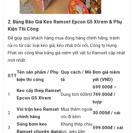
2. Bảng Báo Giá Keo Ramset Epcon G5 Xtrem & Phụ
Kiện Thi Công
Để giúp quý khách hàng mua đúng hàng chính hãng, tránh
rủi ro từ các loại keo giả, keo nhái trôi nổi, Công ty Hưng
Phát xin công khai bảng giá niêm yết vật tư Ramset cập nhật
mới nhất:
Tên sản phẩm / Phụ
Quy cách / Mô
Đơn giá niêm
STT
kiện thi công
tả
yết (VND)
699.000đ –
Keo cấy thép Ramset
1
Dung tích 600ml
749.000đ /
Epcon G5 Xtrem
tuýp
Vòi trộn keo Ramset
Mua thêm ngoài
2
30.000đ / cái
chính hãng
vòi đi kèm
Súng bơm keo
Khung thép chịu
3
599.000đ / cái
Ramset chuyên dụng
lực, siêu bền