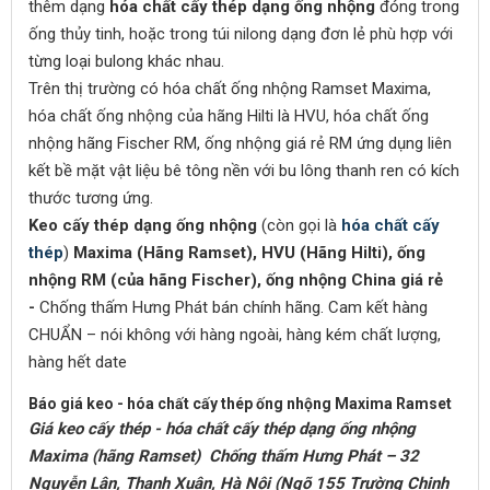
thêm dạng
hóa chất cấy thép dạng ống nhộng
đóng trong
ống thủy tinh, hoặc trong túi nilong dạng đơn lẻ phù hợp với
từng loại bulong khác nhau.
Trên thị trường có hóa chất ống nhộng Ramset Maxima,
hóa chất ống nhộng của hãng Hilti là HVU, hóa chất ống
nhộng hãng Fischer RM, ống nhộng giá rẻ RM ứng dụng liên
kết bề mặt vật liệu bê tông nền với bu lông thanh ren có kích
thước tương ứng.
Keo cấy thép
dạng ống nhộng
(còn gọi là
hóa chất cấy
thép
)
Maxima (Hãng Ramset), HVU (Hãng Hilti), ống
nhộng RM (của hãng Fischer), ống nhộng China giá rẻ
-
Chống thấm Hưng Phát bán
chính hãng. Cam kết hàng
CHUẨN – nói không với hàng ngoài, hàng kém chất lượng,
hàng hết date
Báo giá keo - hóa chất cấy thép ống nhộng Maxima Ramset
Giá keo cấy thép - hóa chất cấy thép dạng ống nhộng
Maxima (hãng Ramset) Chống thấm Hưng Phát – 32
Nguyễn Lân, Thanh Xuân, Hà Nội (Ngõ 155 Trường Chinh