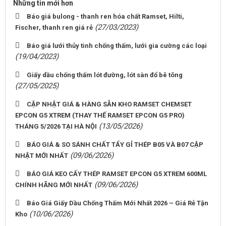
Những tin mới hơn
Báo giá bulong - thanh ren hóa chất Ramset, Hilti,
(27/03/2023)
Fischer, thanh ren giá rẻ
Báo giá lưới thủy tinh chống thấm, lưới gia cường các loại
(19/04/2023)
Giấy dầu chống thấm lót đường, lót sàn đổ bê tông
(27/05/2025)
CẬP NHẬT GIÁ & HÀNG SẴN KHO RAMSET CHEMSET
EPCON G5 XTREM (THAY THẾ RAMSET EPCON G5 PRO)
(13/05/2026)
THÁNG 5/2026 TẠI HÀ NỘI
BÁO GIÁ & SO SÁNH CHẤT TẨY GỈ THÉP B05 VÀ B07 CẬP
(09/06/2026)
NHẬT MỚI NHẤT
BÁO GIÁ KEO CẤY THÉP RAMSET EPCON G5 XTREM 600ML
(09/06/2026)
CHÍNH HÃNG MỚI NHẤT
Báo Giá Giấy Dầu Chống Thấm Mới Nhất 2026 – Giá Rẻ Tận
(10/06/2026)
Kho