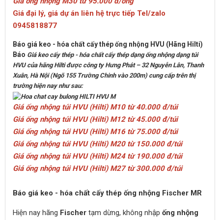
Giá ống nhộng M30 từ 95.000 đ/ống
Giá đại lý, giá dự án liên hệ trực tiếp Tel/zalo
0945818877
Báo giá keo - hóa chất cấy thép ống nhộng HVU (Hãng Hilti)
Báo
Giá keo cấy thép - hóa chất cấy thép dạng ống nhộng dạng túi
HVU của hãng Hilti
được công ty Hưng Phát – 32 Nguyễn Lân, Thanh
Xuân, Hà Nội (Ngõ 155 Trường Chinh vào 200m) cung cấp trên thị
trường hiện nay như sau:
Giá ống nhộng túi HVU (Hilti) M10 từ 40.000 đ/túi
Giá ống nhộng túi HVU (Hilti) M12 từ 45.000 đ/túi
Giá ống nhộng túi HVU (Hilti) M16 từ 75.000 đ/túi
Giá ống nhộng túi HVU (Hilti) M20 từ 150.000 đ/túi
Giá ống nhộng túi HVU (Hilti) M24 từ 190.000 đ/túi
Giá ống nhộng túi HVU (Hilti) M27 từ 300.000 đ/túi
Báo giá keo - hóa chất cấy thép ống nhộng Fischer MR
Hiện nay hãng
Fischer
tạm dừng, không nhập
ống nhộng