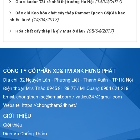
(14/04/2017)
Giá sikadur 731 rẻ nhất thị trường Hà Nội
Báo giá Keo hóa chất cấy thép Ramset Epcon G5|Giá bao
(14/04/2017)
nhiêu là rẻ
(05/04/2017)
Hóa chất cấy thép là gì? Mua ở đâu?
CÔNG TY CỔ PHẦN XD&TM XNK HƯNG PHÁT
Địa chỉ:
32 Nguyễn Lân - Phương Liệt - Thanh Xuân - TP Hà Nội
Điện thoại:
Mrs Thảo 0945 81 88 77 / Mr Quang 0904 621 218
Email:
chongthamjsc@gmail.com / vatlieu247@gmail.com
Website:
https://chongtham24h.net/
GIỚI THIỆU
Giới thiệu
Dịch Vụ Chống Thấm