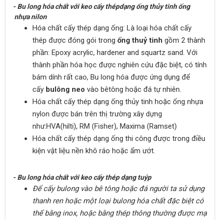
- Bu long
hóa chất với keo cấy thép
dạng ống thủy tinh ống
nhựa nilon
Hóa chất cấy thép dạng ống: Là loại hóa chất cấy
thép được đóng gói trong
ống thuỷ tinh
gồm 2 thành
phần: Epoxy acrylic, hardener and squartz sand. Với
thành phần hóa học được nghiên cứu đặc biệt, có tính
bám dính rất cao, Bu long hóa được ứng dụng để
cấy
bulông neo
vào bêtông hoặc đá tự nhiên.
Hóa chất cấy thép dạng ống thủy tinh hoặc ống nhựa
nylon được bán trên thị trường xây dựng
như:HVA(hilti), RM (Fisher), Maxima (Ramset)
Hóa chất cấy thép dạng ống thi công được trong điều
kiện vật liệu nền khô ráo hoặc ẩm ướt.
- Bu long
hóa chất với keo cấy thép dạng tuýp
Để cấy bulong vào bê tông hoặc đá người ta sử dụng
thanh ren hoặc một loại bulong hóa chất đặc biệt có
thể bằng inox, hoặc bằng thép thông thường được mạ