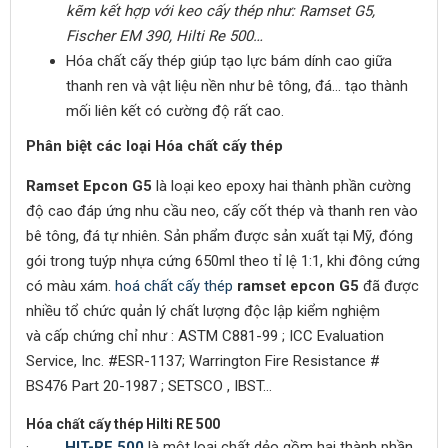
kẽm kết hợp với keo cấy thép như: Ramset G5,
Fischer EM 390, Hilti Re 500…
Hóa chất cấy thép giúp tạo lực bám dính cao giữa
thanh ren và vật liệu nền như bê tông, đá… tạo thành
mối liên kết có cường độ rất cao.
Phân biệt các loại Hóa chất cấy thép
Ramset Epcon G5
là loại keo epoxy hai thành phần cường
độ cao đáp ứng nhu cầu neo, cấy cốt thép và thanh ren vào
bê tông, đá tự nhiên. Sản phẩm được sản xuất tại Mỹ, đóng
gói trong tuýp nhựa cứng 650ml theo tỉ lệ 1:1, khi đông cứng
có màu xám.
hoá chất cấy thép
ramset epcon G5
đã được
nhiều tổ chức quản lý chất lượng độc lập kiểm nghiệm
và cấp chứng chỉ như : ASTM C881-99 ; ICC Evaluation
Service, Inc. #ESR-1137; Warrington Fire Resistance #
BS476 Part 20-1987 ; SETSCO , IBST…
Hóa chất cấy thép Hilti RE 500
·
HIT-RE 500
là một loại chất dẻo gồm hai thành phần