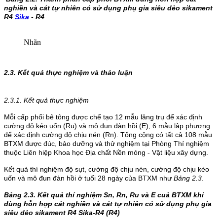
nghiền và cát tự nhiên có sử dụng
phụ gia siêu dẻo sikament
R4
Sika
- R4
Nhãn
2.3. Kết quả thực nghiệm và thảo luận
2.3.1. Kết quả thực nghiệm
Mỗi cấp phối bê tông được chế tạo 12 mẫu lăng trụ để xác định
cường độ kéo uốn (Ru) và mô đun đàn hồi (E), 6 mẫu lập phương
để xác định cường độ chịu nén (Rn). Tổng cộng có tất cả 108 mẫu
BTXM được đúc, bảo dưỡng và thử nghiệm tại Phòng Thí nghiệm
thuộc Liên hiệp Khoa học Địa chất Nền móng - Vật liệu xây dựng.
Kết quả thí nghiệm độ sụt, cường độ chịu nén, cường độ chịu kéo
uốn và mô đun đàn hồi ở tuổi 28 ngày của BTXM như
Bảng 2.3
.
Bảng 2.3.
Kết quả thí nghiệm Sn, Rn, Ru và E cuả BTXM khi
dùng hỗn hợp cát nghiền và cát tự nhiên có sử dụng
phụ gia
siêu dẻo sikament R4
Sika-R4 (R4)