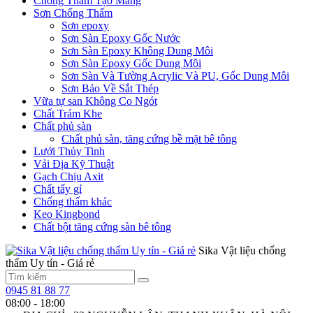
Chống Thấm Tạo Màng
Sơn Chống Thấm
Sơn epoxy
Sơn Sàn Epoxy Gốc Nước
Sơn Sàn Epoxy Không Dung Môi
Sơn Sàn Epoxy Gốc Dung Môi
Sơn Sàn Và Tường Acrylic Và PU, Gốc Dung Môi
Sơn Bảo Về Sắt Thép
Vữa tự san Không Co Ngót
Chất Trám Khe
Chất phủ sàn
Chất phủ sàn, tăng cứng bề mặt bê tông
Lưới Thủy Tinh
Vải Địa Kỹ Thuật
Gạch Chịu Axit
Chất tẩy gỉ
Chống thấm khác
Keo Kingbond
Chất bột tăng cứng sàn bê tông
Sika Vật liệu chống
thấm Uy tín - Giá rẻ
0945 81 88 77
08:00 - 18:00