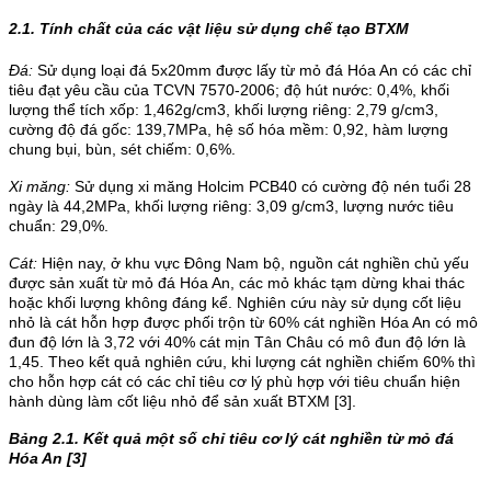
2.1.
Tính chất của các vật liệu sử dụng chế tạo BTXM
Đá:
Sử dụng loại đá 5x20mm được lấy từ mỏ đá Hóa An có các chỉ
tiêu đạt yêu cầu của TCVN 7570-2006; độ hút nước: 0,4%, khối
lượng thể tích xốp: 1,462g/cm3, khối lượng riêng: 2,79 g/cm3,
cường độ đá gốc: 139,7MPa, hệ số hóa mềm: 0,92, hàm lượng
chung bụi, bùn, sét chiếm: 0,6%.
Xi măng:
Sử dụng xi măng Holcim PCB40 có cường độ nén tuổi 28
ngày là 44,2MPa, khối lượng riêng: 3,09 g/cm3, lượng nước tiêu
chuẩn: 29,0%.
Cát:
Hiện nay, ở khu vực Đông Nam bộ, nguồn cát nghiền chủ yếu
được sản xuất từ mỏ đá Hóa An, các mỏ khác tạm dừng khai thác
hoặc khối lượng không đáng kể. Nghiên cứu này sử dụng cốt liệu
nhỏ là cát hỗn hợp được phối trộn từ 60% cát nghiền Hóa An có mô
đun độ lớn là 3,72 với 40% cát mịn Tân Châu có mô đun độ lớn là
1,45. Theo kết quả nghiên cứu, khi lượng cát nghiền chiếm 60% thì
cho hỗn hợp cát có các chỉ tiêu cơ lý phù hợp với tiêu chuẩn hiện
hành dùng làm cốt liệu nhỏ để sản xuất BTXM [3].
Bảng 2.1. Kết quả một số chỉ tiêu cơ lý cát nghiền từ mỏ đá
Hóa An [3]