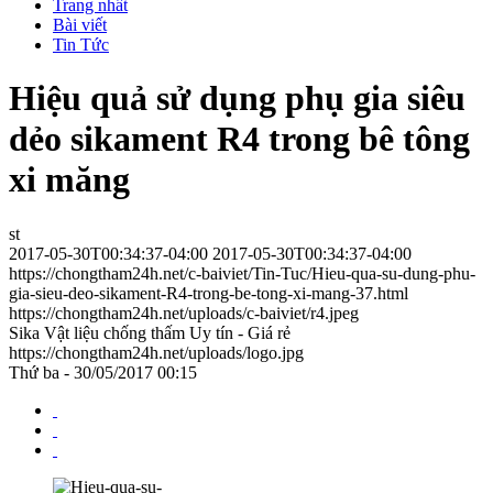
Trang nhất
Bài viết
Tin Tức
Hiệu quả sử dụng phụ gia siêu
dẻo sikament R4 trong bê tông
xi măng
st
2017-05-30T00:34:37-04:00
2017-05-30T00:34:37-04:00
https://chongtham24h.net/c-baiviet/Tin-Tuc/Hieu-qua-su-dung-phu-
gia-sieu-deo-sikament-R4-trong-be-tong-xi-mang-37.html
https://chongtham24h.net/uploads/c-baiviet/r4.jpeg
Sika Vật liệu chống thấm Uy tín - Giá rẻ
https://chongtham24h.net/uploads/logo.jpg
Thứ ba - 30/05/2017 00:15