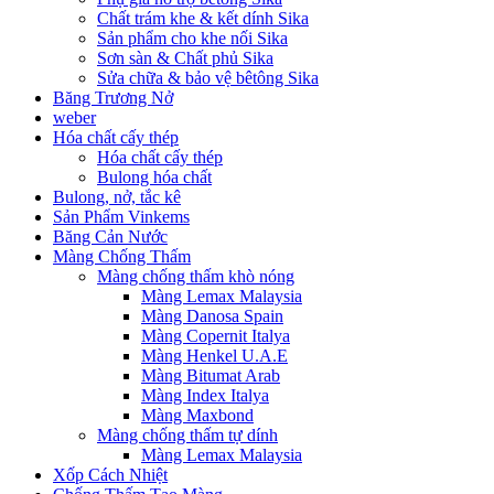
Chất trám khe & kết dính Sika
Sản phẩm cho khe nối Sika
Sơn sàn & Chất phủ Sika
Sửa chữa & bảo vệ bêtông Sika
Băng Trương Nở
weber
Hóa chất cấy thép
Hóa chất cấy thép
Bulong hóa chất
Bulong, nở, tắc kê
Sản Phẩm Vinkems
Băng Cản Nước
Màng Chống Thấm
Màng chống thấm khò nóng
Màng Lemax Malaysia
Màng Danosa Spain
Màng Copernit Italya
Màng Henkel U.A.E
Màng Bitumat Arab
Màng Index Italya
Màng Maxbond
Màng chống thấm tự dính
Màng Lemax Malaysia
Xốp Cách Nhiệt