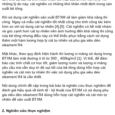
những lý do này, cát nghiền có những khó khăn nhất định trong sản
xuất bê tông.
Khi sử dụng cát nghiền sản xuất BTXM sẽ làm giảm khả năng thi
công. Ngay cả mẫu cát nghiền tốt nhất cũng cho tính công tác kém
hơn so với sử dụng cát tự nhiên [4],[5]. Cát nghiền có bề mặt nhám
và góc cạnh hơn cát tự nhiên nên ảnh hưởng đến khả năng thi công
của bê tông nhưng điều này có thể khắc phục bằng cách sử dụng
thêm một hàm lượng hợp lý cát tự nhiên và phụ gia siêu dẻo
sikament R4.
Mặt khác, theo quy định hiện hành thì lượng xi măng sử dụng trong
BTXM làm mặt đường ô tô từ 300 ¸ 400kg/m3 [1]. Vì thế, để đảm
bảo các tính chất cơ học tốt, giảm lượng nước và lượng xi măng
yêu cầu mà vẫn duy trì độ sụt tốt của bê tông dùng hỗn hợp cát
nghiền và cát mịn tự nhiên thì việc sử dụng phụ gia siêu dẻo
sikament R4 là cần thiết.
Nội dung chính đề cập trong bài báo là nghiên cứu thực nghiệm để
đánh giá hiệu quả về kinh tế - kỹ thuật của BTXM có sử dụng phụ
gia siêu dẻo sikament R4 dùng hỗn hợp cát nghiền và cát mịn tự
nhiên để sản xuất BTXM.
2. Nghiên cứu thực nghiệm