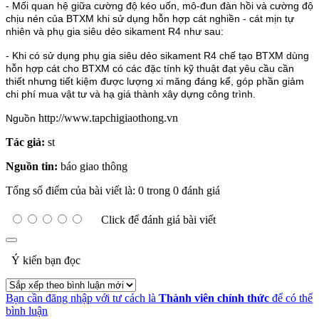
- Mối quan hệ giữa cường độ kéo uốn, mô-đun đàn hồi và cường độ
chịu nén của BTXM khi sử dụng hỗn hợp cát nghiền - cát mịn tự
nhiên và phụ gia siêu dẻo sikament R4 như sau:
- Khi có sử dụng phụ gia siêu dẻo sikament R4 chế tạo BTXM dùng
hỗn hợp cát cho BTXM có các đặc tính kỹ thuật đạt yêu cầu cần
thiết nhưng tiết kiệm được lượng xi măng đáng kể, góp phần giảm
chi phí mua vật tư và hạ giá thành xây dựng công trình.
http://www.tapchigiaothong.vn
Nguồn
Tác giả:
st
Nguồn tin:
báo giao thông
Tổng số điểm của bài viết là: 0 trong 0 đánh giá
Click để đánh giá bài viết
Ý kiến bạn đọc
Bạn cần đăng nhập với tư cách là
Thành viên chính thức
để có thể
bình luận