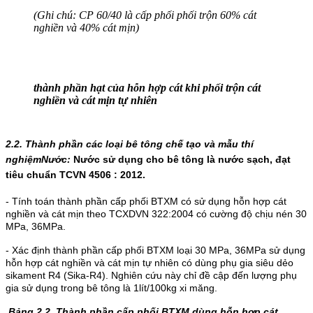
(Ghi chú: CP 60/40 là cấp phối phối trộn 60% cát
nghiền và 40% cát mịn)
th
à
nh ph
ầ
n h
ạ
t c
ủ
a h
ỗ
n h
ợ
p cát khi ph
ố
i tr
ộ
n cát
nghi
ề
n v
à
cát m
ị
n t
ự
nhiên
2.2. Thành phần các loại bê tông chế tạo và mẫu thí
nghiệm
Nước:
Nước sử dụng cho bê tông là nước sạch, đạt
tiêu chuẩn TCVN 4506 : 2012.
- Tính toán thành phần cấp phối BTXM có sử dụng hỗn hợp cát
nghiền và cát mịn theo TCXDVN 322:2004 có cường độ chịu nén 30
MPa, 36MPa.
- Xác định thành phần cấp phối BTXM loại 30 MPa, 36MPa sử dụng
hỗn hợp cát nghiền và cát mịn tự nhiên có dùng phụ gia siêu dẻo
sikament R4 (Sika-R4). Nghiên cứu này chỉ đề cập đến lượng phụ
gia sử dụng trong bê tông là 1lít/100kg xi măng.
Bảng 2.2.
Thành phần cấp phối BTXM dùng hỗn hợp cát