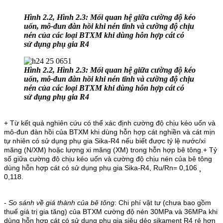
Hình 2.2, Hình 2.3: M
ố
i quan h
ệ
gi
ữ
a c
ườ
ng
độ
kéo
u
ố
n, mô-
đ
un
đà
n h
ồ
i khi nén t
ĩ
nh v
à
c
ườ
ng
độ
ch
ị
u
nén c
ủ
a các lo
ạ
i BTXM khi dùng h
ỗ
n h
ợ
p cát có
s
ử
d
ụ
ng ph
ụ
gia R4
Hình 2.2, Hình 2.3: M
ố
i quan h
ệ
gi
ữ
a c
ườ
ng
độ
kéo
u
ố
n, mô-
đ
un
đà
n h
ồ
i khi nén t
ĩ
nh v
à
c
ườ
ng
độ
ch
ị
u
nén c
ủ
a các lo
ạ
i BTXM khi dùng h
ỗ
n h
ợ
p cát có
s
ử
d
ụ
ng ph
ụ
gia R4
+ Từ kết quả nghiên cứu có thể xác định cường độ chịu kéo uốn và
mô-đun đàn hồi của BTXM khi dùng hỗn hợp cát nghiền và cát mịn
tự nhiên có sử dụng phụ gia Sika-R4 nếu biết được tỷ lệ nước/xi
măng (N/XM) hoặc lượng xi măng (XM) trong hỗn hợp bê tông.
+ Tỷ
số giữa cường độ chịu kéo uốn và cường độ chịu nén của bê tông
dùng hỗn hợp cát có sử dụng phụ gia Sika-R4, Ru/Rn= 0,106 ¸
0,118.
-
So sánh về giá thành của bê tông
: Chi phí vật tư (chưa bao gồm
thuế giá trị gia tăng) của BTXM cường độ nén 30MPa và 36MPa khi
dùng hỗn hợp cát có sử dụng phụ gia siêu dẻo sikament R4 rẻ hơn