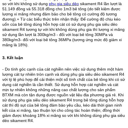
so với khi không sử dụng
phụ gia siêu dẻo
sikament R4 lần lượt là
51.149 đồng và 55.318 đồng cho 1m3 bê tông (do tiết kiệm được
lượng xi măng nhưng đảm bảo cho bê tông có cường độ tương
đương).
+ Từ các biểu thức trên nhận thấy: Để cường độ chịu kéo
uốn của bê tông dùng hỗn hợp cát có sử dụng phụ gia siêu dẻo
sikament R4 tương tự với khi không dùng phụ gia thì lượng xi măng
sử dụng lần lượt là 300kg/m3 - đối với loại bê tông 30MPa và
380kg/m3- đối với loại bê tông 36MPa (tương ứng mức độ giảm xi
măng là 18%).
3.
Kết luận
- Do tính góc cạnh của cát nghiền nên việc sử dụng thêm một hàm
lượng cát tự nhiên tròn cạnh và dùng phụ gia siêu dẻo sikament R4
với tỷ lệ phù hợp để cải thiện một số tính chất của bê tông khi có sử
dụng cát nghiền là cần thiết. Sử dụng hỗn hợp cát nghiền và cát
mịn tự nhiên không những nâng cao chất lượng cho sản phẩm
BTXM mà còn tận dụng được nguồn vật liệu địa phương giá rẻ. Khi
sử dụng phụ gia siêu dẻo sikament R4 trong bê tông dùng hỗn hợp
cát thì độ sụt của bê tông đảm bảo yêu cầu, kéo dài thời gian ninh
kết của xi măng, tạo thuận lợi cho công tác hoàn thiện; đồng thời
giảm được khoảng 18% xi măng so với khi không dùng phụ gia siêu
dẻo sikament R4.