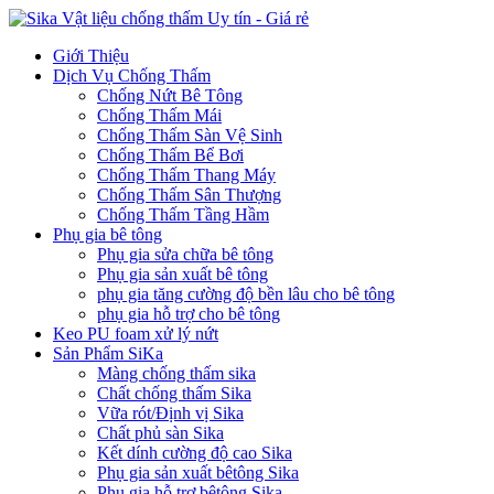
Giới Thiệu
Dịch Vụ Chống Thấm
Chống Nứt Bê Tông
Chống Thấm Mái
Chống Thấm Sàn Vệ Sinh
Chống Thấm Bể Bơi
Chống Thấm Thang Máy
Chống Thấm Sân Thượng
Chống Thấm Tầng Hầm
Phụ gia bê tông
Phụ gia sửa chữa bê tông
Phụ gia sản xuất bê tông
phụ gia tăng cường độ bền lâu cho bê tông
phụ gia hỗ trợ cho bê tông
Keo PU foam xử lý nứt
Sản Phẩm SiKa
Màng chống thấm sika
Chất chống thấm Sika
Vữa rót/Định vị Sika
Chất phủ sàn Sika
Kết dính cường độ cao Sika
Phụ gia sản xuất bêtông Sika
Phụ gia hỗ trợ bêtông Sika