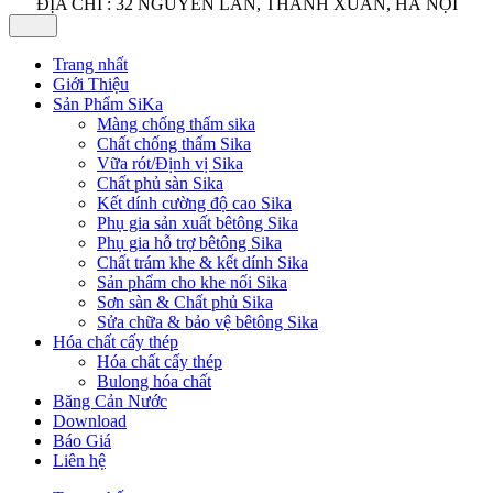
ĐỊA CHỈ : 32 NGUYỄN LÂN, THANH XUÂN, HÀ NỘI
Trang nhất
Giới Thiệu
Sản Phẩm SiKa
Màng chống thấm sika
Chất chống thấm Sika
Vữa rót/Định vị Sika
Chất phủ sàn Sika
Kết dính cường độ cao Sika
Phụ gia sản xuất bêtông Sika
Phụ gia hỗ trợ bêtông Sika
Chất trám khe & kết dính Sika
Sản phẩm cho khe nối Sika
Sơn sàn & Chất phủ Sika
Sửa chữa & bảo vệ bêtông Sika
Hóa chất cấy thép
Hóa chất cấy thép
Bulong hóa chất
Băng Cản Nước
Download
Báo Giá
Liên hệ