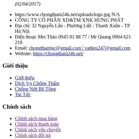
(02/04/2017)
https://www.chongtham24h.net/uploads/logo.jpg
N/A
CÔNG TY CỔ PHẦN XD&TM XNK HƯNG PHÁT
Địa chỉ:
32 Nguyễn Lân - Phương Liệt - Thanh Xuân - TP
Hà Nội
Điện thoại:
Mrs Thảo 0945 81 88 77 / Mr Quang 0904 621
218
Email:
chongthamjsc@gmail.com / vatlieu247@gmail.com
Website:
https://chongtham24h.net/
Giới thiệu
Giới thiệu
Dịch Vụ Chống Thấm
Chống Nứt Bê Tông
Tin Tức
Chính sách
Chính sách mua hàng
Chính sách thanh toán
Chính sách vận chuyển
Chính sách đổi trả