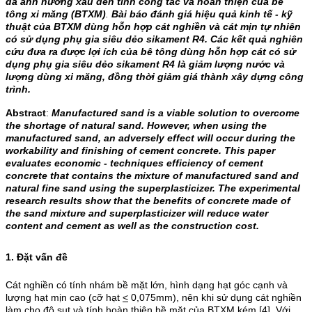
đã ảnh hưởng xấu đến tính công tác và hoàn thiện của bê
tông xi măng (BTXM)
.
Bài báo đánh giá hiệu quả kinh tế - kỹ
thuật của BTXM dùng hỗn hợp cát nghiền và cát mịn tự nhiên
có sử dụng
phụ gia siêu dẻo sikament R4
. Các kết quả nghiên
cứu đưa ra được lợi ích của bê tông dùng hỗn hợp cát có sử
dụng
phụ gia siêu dẻo sikament R4
là giảm lượng nước và
lượng dùng xi măng, đồng thời giảm giá thành xây dựng công
trình.
Abstract
:
Manufactured sand is a viable solution to overcome
the shortage of natural sand. However, when using the
manufactured sand, an adversely effect will occur during the
workability and finishing of cement concrete. This paper
evaluates economic - techniques efficiency of cement
concrete that contains the mixture of manufactured sand and
natural fine sand using the superplasticizer. The experimental
research results show that the benefits of concrete made of
the sand mixture and superplasticizer will reduce water
content and cement as well as the construction cost.
1. Đặt vấn đề
Cát nghiền có tính nhám bề mặt lớn, hình dạng hạt góc cạnh và
lượng hạt mịn cao (cỡ hạt
<
0,075mm), nên khi sử dụng cát nghiền
làm cho độ sụt và tính hoàn thiện bề mặt của BTXM kém [4]. Với