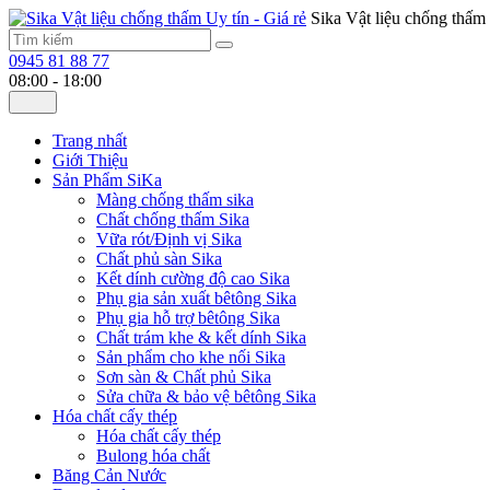
Sika Vật liệu chống thấm 
0945 81 88 77
08:00 - 18:00
Trang nhất
Giới Thiệu
Sản Phẩm SiKa
Màng chống thấm sika
Chất chống thấm Sika
Vữa rót/Định vị Sika
Chất phủ sàn Sika
Kết dính cường độ cao Sika
Phụ gia sản xuất bêtông Sika
Phụ gia hỗ trợ bêtông Sika
Chất trám khe & kết dính Sika
Sản phẩm cho khe nối Sika
Sơn sàn & Chất phủ Sika
Sửa chữa & bảo vệ bêtông Sika
Hóa chất cấy thép
Hóa chất cấy thép
Bulong hóa chất
Băng Cản Nước