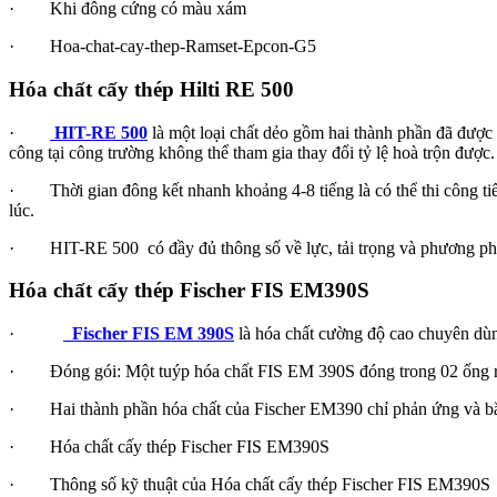
· Khi đông cứng có màu xám
· Hoa-chat-cay-thep-Ramset-Epcon-G5
Hóa chất cấy thép Hilti RE 500
·
HIT-RE 500
là một loại chất dẻo gồm hai thành phần đã được c
công tại công trường không thể tham gia thay đổi tỷ lệ hoà trộn đư
· Thời gian đông kết nhanh khoảng 4-8 tiếng là có thể thi công tiếp
lúc.
· HIT-RE 500 có đầy đủ thông số về lực, tải trọng và phương pháp 
Hóa chất cấy thép Fischer FIS EM390S
·
Fischer FIS EM 390S
là hóa chất cường độ cao chuyên dùn
· Đóng gói: Một tuýp hóa chất FIS EM 390S đóng trong 02 ống riêng
· Hai thành phần hóa chất của Fischer EM390 chỉ phản ứng và bắt 
· Hóa chất cấy thép Fischer FIS EM390S
· Thông số kỹ thuật của Hóa chất cấy thép Fischer FIS EM390S