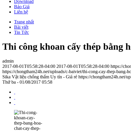
Download
Báo Giá
Liên hệ
Trang nhất
Bài viết
Tin Tức
Thi công khoan cấy thép bằng h
admin
2017-08-01T05:58:28-04:00
2017-08-01T05:58:28-04:00
https://ch
https://chongtham24h.net/uploads/c-baiviet/thi-cong-cay-thep-bang-hoa
Sika Vật liệu chống thấm Uy tín - Giá rẻ
https://chongtham24h.net/up
Thứ ba - 01/08/2017 05:58