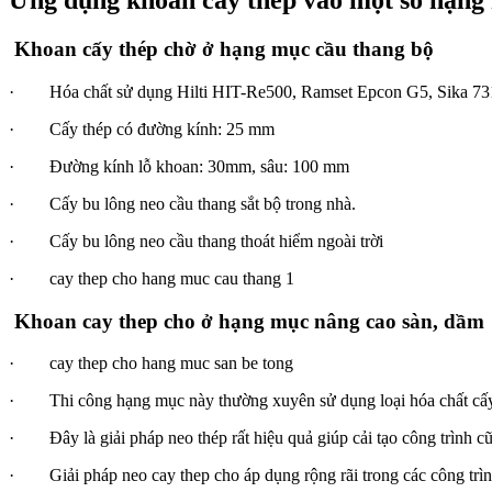
Ứng dụng khoan cấy thép vào một số hạng
Khoan cấy thép chờ ở hạng mục cầu thang bộ
· Hóa chất sử dụng Hilti HIT-Re500, Ramset Epcon G5, Sika 7
· Cấy thép có đường kính: 25 mm
· Đường kính lỗ khoan: 30mm, sâu: 100 mm
· Cấy bu lông neo cầu thang sắt bộ trong nhà.
· Cấy bu lông neo cầu thang thoát hiểm ngoài trời
· cay thep cho hang muc cau thang 1
Khoan cay thep cho ở hạng mục nâng cao sàn, dầm
· cay thep cho hang muc san be tong
· Thi công hạng mục này thường xuyên sử dụng loại hóa chất cấy t
· Đây là giải pháp neo thép rất hiệu quả giúp cải tạo công trình cũ,
· Giải pháp neo cay thep cho áp dụng rộng rãi trong các công trình