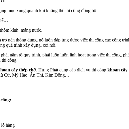
c cũ…
ạng mục xung quanh khi không thể thi công đồng bộ
chế…
 nhôm kính, máng nước,
và trở nên thông dụng, nó luôn đáp ứng được việc thi công các công tr
ong quá trình xây dựng, cơi nới.
 phải nắm rõ quy trình, phải luôn luôn linh hoạt trong việc thi công, p
 thi công.
hoan cấy thép chờ
. Hưng Phát cung cấp dịch vụ thi công
khoan cấy 
Phù Cừ, Mỹ Hào, Ân Thi, Kim Động…
 công:
 lô hàng