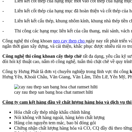
- Liên kết cốt thếp của hạng mục mới vào cốt thép của hạng mụ
- Liên kết cốt thép của hạng mục đã hoàn thiện và cốt thép của h
- Liên kết kết cấu thép, khung nhôm kính, khung nhà thép tiền 
- Thi công các hạng mục liên kết của cầu thang, mái sảnh, vách
Công nghệ thi công khoan
neo cay thep cho
ngày nay rất phát triển 
ngắn thời gian xây dựng, và cải thiện, khắc phục được nhiều rủi ro tr
Công nghệ thi công
khoan cấy thép chờ
rất đa dạng, yêu cầu kỹ sư
đòi hỏi kỹ thuật cao, nắm rõ công nghệ, tuân thủ chặt chẽ về quy trình
Công ty Hưng Phát là đơn vị chuyên nghiệp trong lĩnh vực thi công
k
Hưng Yên, Khoái Châu, Văn Giang, Văn Lâm, Tiên Lữ, Yên Mỹ, 
cay rau thep san bang hoa chat ramset hilti
Công ty cam kết hàng đầu về chất lượng hàng hóa và dịch vụ thi
Hóa chất cấy thép nhập khẩu chính hãng
Nói không với hàng ngoài, hàng kém chất lượng
Hàng còn nguyên tem mác, bao bì đóng gói
Chứng nhận chất lượng hàng hóa và CO, CQ đầy đủ theo từng