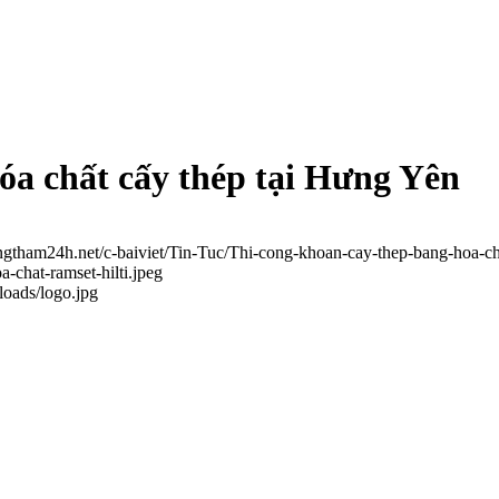
óa chất cấy thép tại Hưng Yên
ongtham24h.net/c-baiviet/Tin-Tuc/Thi-cong-khoan-cay-thep-bang-hoa-c
-chat-ramset-hilti.jpeg
loads/logo.jpg