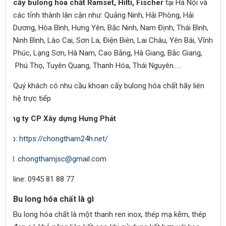
cấy bulong hóa chất Ramset, Hilti, Fischer
tại Hà Nội và
các tỉnh thành lân cận như: Quảng Ninh, Hải Phòng, Hải
Dương, Hòa Bình, Hưng Yên, Bắc Ninh, Nam Định, Thái Bình,
Ninh Bình, Lào Cai, Sơn La, Điện Biên, Lai Châu, Yên Bái, Vĩnh
Phúc, Lạng Sơn, Hà Nam, Cao Bằng, Hà Giang, Bắc Giang,
Phú Thọ, Tuyên Quang, Thanh Hóa, Thái Nguyên..…
Quý khách có nhu cầu khoan cấy bulong hóa chất hãy liên
hệ trực tiếp
Công ty CP Xây dựng Hưng Phát
Web:
https://chongtham24h.net/
Mail:
chongthamjsc@gmail.com
Hotline: 0945 81 88 77
Bu long hóa chất là gì
Bu long hóa chất là một thanh ren inox, thép mạ kẽm, thép