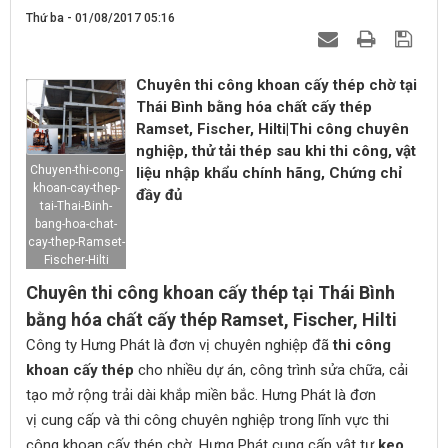
Thứ ba - 01/08/2017 05:16
Chuyên thi công khoan cấy thép chờ tại
Thái Bình bằng hóa chất cấy thép
Ramset, Fischer, Hilti|Thi công chuyên
nghiệp, thử tải thép sau khi thi công, vật
Chuyen-thi-cong-
liệu nhập khẩu chính hãng, Chứng chỉ
khoan-cay-thep-
đầy đủ
tai-Thai-Binh-
bang-hoa-chat-
cay-thep-Ramset-
Fischer-Hilti
Chuyên thi công khoan cấy thép tại Thái Bình
bằng hóa chất cấy thép Ramset, Fischer, Hilti
Công ty Hưng Phát là đơn vị chuyên nghiệp đã
thi công
khoan cấy thép
cho nhiều dự án, công trình sửa chữa, cải
tạo mở rộng trải dài khắp miền bắc. Hưng Phát là đơn
vị cung cấp và thi công chuyên nghiệp trong lĩnh vực thi
công khoan cấy thép chờ. Hưng Phát cung cấp vật tư
keo