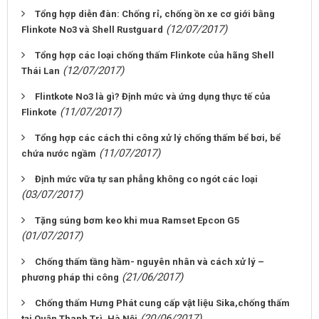
Tổng hợp diễn đàn: Chống rỉ, chống ồn xe cơ giới bằng
(12/07/2017)
Flinkote No3 và Shell Rustguard
Tổng hợp các loại chống thấm Flinkote của hãng Shell
(12/07/2017)
Thái Lan
Flintkote No3 là gì? Định mức và ứng dụng thực tế của
(11/07/2017)
Flinkote
Tổng hợp các cách thi công xử lý chống thấm bể bơi, bể
(11/07/2017)
chứa nước ngầm
Định mức vữa tự san phẳng không co ngót các loại
(03/07/2017)
Tặng súng bơm keo khi mua Ramset Epcon G5
(01/07/2017)
Chống thấm tầng hầm- nguyên nhân và cách xử lý –
(21/06/2017)
phương pháp thi công
Chống thấm Hưng Phát cung cấp vật liệu Sika,chống thấm
(20/06/2017)
tại Quận Thanh Trì, Hà Nội