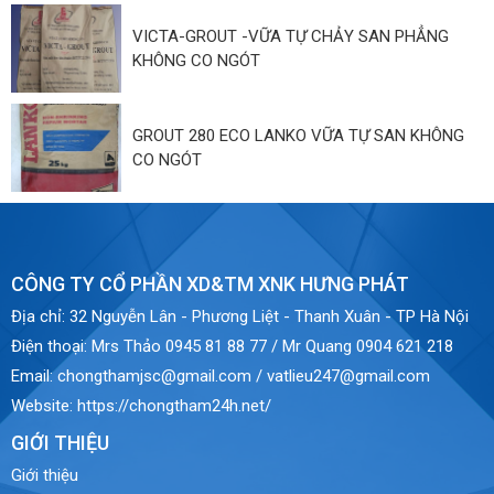
VICTA-GROUT -VỮA TỰ CHẢY SAN PHẲNG
KHÔNG CO NGÓT
GROUT 280 ECO LANKO VỮA TỰ SAN KHÔNG
CO NGÓT
CÔNG TY CỔ PHẦN XD&TM XNK HƯNG PHÁT
Địa chỉ:
32 Nguyễn Lân - Phương Liệt - Thanh Xuân - TP Hà Nội
Điện thoại:
Mrs Thảo 0945 81 88 77 / Mr Quang 0904 621 218
Email:
chongthamjsc@gmail.com / vatlieu247@gmail.com
Website:
https://chongtham24h.net/
GIỚI THIỆU
Giới thiệu