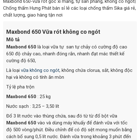
Maxbond 650-vữa rót gốc xi măng, tự san phẳng, không co ngót|
Chống thấm Hưng Phát bán sỉ lẻ các loại chống thấm Sika giá rẻ,
chất lượng, giao hàng tận nơi
Maxbond 650
Vữa rót không co ngót
Mô tả
Maxbond 650
là loại vữa tự san tự chảy có cường độ cao
650 độ chảy cao, nhanh đóng rắn, nhanh đạt mác thiết kế
cường độ 650,
Là loại
vữa không co ngót
, không chứa clorua, sắt, không độc
hại và không có tính ăn mòn
Tỷ lệ pha trộn
Maxbond 650
: 25 kg
Nước sạch : 3,25 – 3,50 lít
Đổ 3 lít nước vào thùng chứa, sau đó từ từ đổ bột vữa
Maxbond 650
vào và dùng máy khuấy để đánh vữa với tốc
độ 500 vòng/phút. Điều chỉnh để có độ sệt mong muốn bằng
cách bổ sung 0,5 lít nước. Đánh vữa trong khoảng 3 phút đến