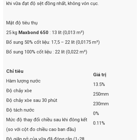
khi vữa đạt độ sệt đồng nhất, không vón cục.
Mật độ tiêu thụ
25 kg
Maxbond 650
: 13 lít (0,013 m³)
Bổ sung 50% cốt liệu: 17,5 – 22 lít (0,0175 m³)
Bổ sung 100% cốt liệu : 22 lít (0,022 m³)
Chỉ tiêu
Giá trị
Hàm lượng nước
13.5%
Độ chảy xòe
250mm
Độ chảy xòe sau 30 phút
230mm
Độ tách nước
0%
Mức độ thay đổi chiều sau khi đông kết
0.11%
(so với cột đo chiều cao ban đầu)
Độ giãn nở của vữa đã đóng rắn (1-28