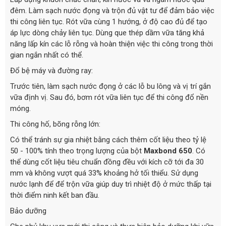
đêm. Làm sạch nước đọng và trộn đủ vật tư để đảm bảo việc
thi công liên tục. Rót vữa cùng 1 hướng, ở độ cao đủ để tạo
áp lực dòng chảy liên tục. Dùng que thép dầm vữa tăng khả
năng lấp kín các lỗ rỗng và hoàn thiện việc thi công trong thời
gian ngắn nhất có thể.
Đổ bệ máy và đường ray:
Trước tiên, làm sạch nước đọng ở các lỗ bu lông và vị trí gắn
vữa định vị. Sau đó, bơm rót vữa liên tục để thi công đổ nền
móng.
Thi công hố, bõng rỗng lớn:
Có thể tránh sự gia nhiệt bằng cách thêm cốt liệu theo tỷ lệ
50 - 100% tính theo trọng lượng của bột
Maxbond 650
. Có
thể dùng cốt liệu tiêu chuẩn đồng đều với kích cỡ tới đa 30
mm và không vượt quá 33% khoảng hở tối thiểu. Sử dụng
nước lạnh để để trộn vữa giúp duy trì nhiệt độ ở mức thấp tại
thời điểm ninh kết ban đầu.
Bảo dưỡng