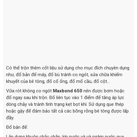
Có thể trộn thêm cốt liệu sử dụng cho mục đích chuyên dụng
như, đổ bản đế máy, đổ bù tránh co ngót, sửa chữa khiếm
khuyết của bê tông, đổ cổ ống, đổ mố cầu, đổ cột...
Vữa rót không co ngót
Maxbond 650
nên được bơm hoặc
đổ ngay sau khi trộn. Đổ liên tục vào 1 điểm để tăng áp lực
dòng chảy và tránh tình trạng kẹt bọt khí. Sử dụng que thép
hoặc gậy để đảm bảo tất cả các bõng rỗng bê tông được lấp
đầy.
Đổ bản đế:
Lắp dựng khuôn chắc chắn, kín nước và và ngâm nước qua