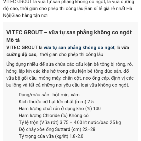
VITEC GROUT là vữa tự san phẳng không co ngót, là vữa cường
độ cao, thời gian cho phép thi công lâu|Bán sỉ lẻ giá rẻ nhất Hà
Nội|Giao hàng tận nơi
VITEC GROUT – vữa tự san phẳng không co ngót
Mô tả
VITEC GROUT
là
vữa tự san phẳng
không co ngót
, là
vữa
cường độ cao
, thời gian cho phép thi công lâu
Ứng dụng nhiều để sửa chữa các cấu kiện bê tông bị rỗng, rỗ,
hỏng, lấp kín các khe hở trong cấu kiện bê tông đúc sẵn, đổ
vữa bệ gối cầu, móng máy, chân cột, neo ống cáp, định vị các
bu lông và tất cả những nơi yêu cầu loại vữa không co ngót.
Dạng/màu sắc : bột mịn, xám
Kích thước cỡ hạt lớn nhất (mm) 2.5
Hàm lượng chất rắn ở dạng khô (%) 100
Hàm lượng Chloride (%) Không có
Tỷ lệ trộn (Vữa rót) 3.75 – 4.00 lít nước/bao 25 kg
Độ chảy xòe ống Suttard (cm) 22÷28
Tỷ trọng của vữa (kg/lít) 1.8-2.0