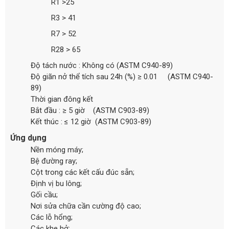
R1 >25
R3 > 41
R7 > 52
R28 > 65
Độ tách nước : Không có (ASTM C940-89)
Độ giãn nở thể tích sau 24h (%) ≥ 0.01 (ASTM C940-
89)
Thời gian đông kết
Bắt đầu : ≥ 5 giờ (ASTM C903-89)
Kết thúc : ≤ 12 giờ (ASTM C903-89)
Ứng dụng
Nền móng máy;
Bệ đường ray;
Cột trong các kết cấu đúc sẵn;
Định vị bu lông;
Gối cầu;
Nơi sửa chữa cần cường độ cao;
Các lỗ hổng;
Các khe hở;