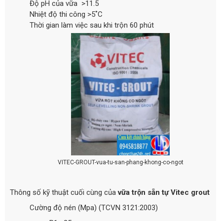
Độ pH của vữa >11.5
Nhiệt độ thi công >5˚C
Thời gian làm việc sau khi trộn 60 phút
VITEC-GROUT-vua-tu-san-phang-khong-co-ngot
Thông số kỹ thuật cuối cùng của
vữa trộn sẵn tự Vitec grout
Cường độ nén (Mpa) (TCVN 3121:2003)