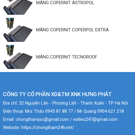
MÀNG COPERNIT ASTROPOL
MÀNG COPERNIT COPERPOL EXTRA
MÀNG COPERNIT TECNOROOF
CÔNG TY CỔ PHẦN XD&TM XNK HƯNG PHÁT
Địa chỉ:
32 Nguyễn Lân - Phương Liệt - Thanh Xuân - TP Hà Nội
Điện thoại:
Mrs Thảo 0945 81 88 77 / Mr Quang 0904 621 218
Email:
chongthamjsc@gmail.com / vatlieu247@gmail.com
Website:
https://chongtham24h.net/