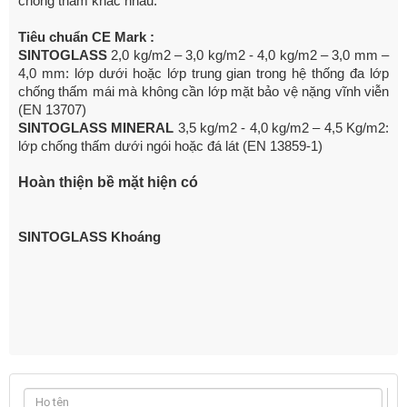
chống thấm khác nhau.
Tiêu chuẩn CE Mark :
SINTOGLASS
2,0 kg/m
2
– 3,0 kg/m
2
- 4,0 kg/m
2
– 3,0 mm –
4,0 mm: lớp dưới hoặc lớp trung gian trong hệ thống đa lớp
chống thấm mái mà không cần lớp mặt bảo vệ nặng vĩnh viễn
(EN 13707)
SINTOGLASS MINERAL
3,5 kg/m
2
- 4,0 kg/m
2
– 4,5 Kg/m
2
:
lớp chống thấm dưới ngói hoặc đá lát (EN 13859-1)
Hoàn thiện bề mặt hiện có
SINTOGLASS Khoáng