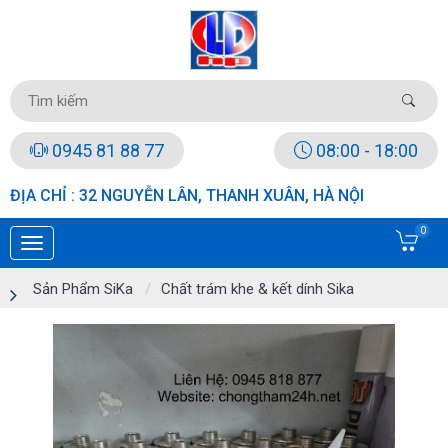
0945 81 88 77
08:00 - 18:00
ĐỊA CHỈ : 32 NGUYỄN LÂN, THANH XUÂN, HÀ NỘI
0
Sản Phẩm SiKa
Chất trám khe & kết dính Sika