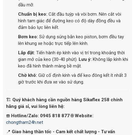
dầu mỡ.
Chuẩn bị keo:
Cắt đầu tuýp và vòi bơm. Nên cắt vòi
hình tam giác để đường keo có độ dày đồng đều và
đảm bảo lực liên kết.
Bơm keo:
Sử dụng súng bắn keo piston, bơm đều tay
lên khung xe hoặc trực tiếp lên kính.
Lắp đặt:
Tiến hành ép kính vào vị trí trong khoảng thời
gian mở của keo (30-40 phút).
Lưu ý:
Không lắp kính khi
keo đã hình thành màng bề mặt.
Chờ khô:
Giữ cố định kính và để keo đông kết ít nhất 3
giờ trước khi đưa xe vào sử dụng.
🏗️
Quý khách hàng cần nguồn hàng Sikaflex 258 chính
hãng giá sỉ, vui lòng liên hệ:
☎️
Hotline/Zalo: 0945 818 877
🌐
Website:
chongtham24h.net
📍
Giao hàng thần tốc - Cam kết chất lượng - Tư vấn