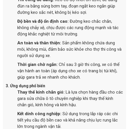
đùn ra bằng súng bơm tay, đoạn ngắt keo ngắn giúp
đường keo sắc nét, không bị kéo sợi.
Độ bền và độ ổn định cao:
Đường keo chắc chắn,
không chảy xệ, chịu được các rung động mạnh và tác
động khắc nghiệt từ môi trường.
An toàn và thân thiện:
Sản phẩm không chứa dung
môi, không mùi, đảm bảo sức khỏe cho thợ thi công và
người sử dụng xe.
Thời gian chờ ngắn:
Chỉ sau 3 giờ thi công, xe có thể
vận hành an toàn (áp dụng cho xe có trang bị túi khí),
giúp gara trả xe nhanh cho khách.
3. Ứng dụng phổ biến
Thay thế kính chắn gió:
Là lựa chọn hàng đầu cho các
gara sửa chữa ô tô chuyên nghiệp khi thay thế kính
chắn gió, kính hông và kính hậu.
Kết dính công nghiệp:
Sử dụng trong lắp ráp các chi
tiết yêu cầu độ bền cao và khả năng chịu lực rung lắc
lớn trong ngành vận tải.