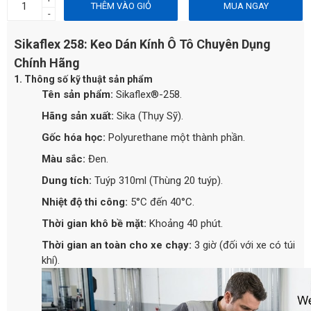
THÊM VÀO GIỎ
MUA NGAY
-
Sikaflex 258: Keo Dán Kính Ô Tô Chuyên Dụng
Chính Hãng
1. Thông số kỹ thuật sản phẩm
Tên sản phẩm:
Sikaflex®-258.
Hãng sản xuất:
Sika (Thụy Sỹ).
Gốc hóa học:
Polyurethane một thành phần.
Màu sắc:
Đen.
Dung tích:
Tuýp 310ml (Thùng 20 tuýp).
Nhiệt độ thi công:
5°C đến 40°C.
Thời gian khô bề mặt:
Khoảng 40 phút.
Thời gian an toàn cho xe chạy:
3 giờ (đối với xe có túi
khí).