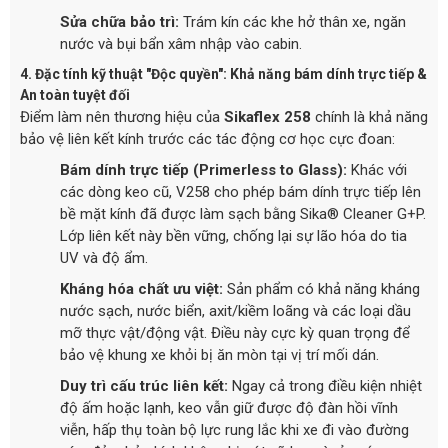
Sửa chữa bảo trì:
Trám kín các khe hở thân xe, ngăn
nước và bụi bẩn xâm nhập vào cabin.
4. Đặc tính kỹ thuật "Độc quyền": Khả năng bám dính trực tiếp &
An toàn tuyệt đối
Điểm làm nên thương hiệu của
Sikaflex 258
chính là khả năng
bảo vệ liên kết kính trước các tác động cơ học cực đoan:
Bám dính trực tiếp (Primerless to Glass):
Khác với
các dòng keo cũ, V258 cho phép bám dính trực tiếp lên
bề mặt kính đã được làm sạch bằng Sika® Cleaner G+P.
Lớp liên kết này bền vững, chống lại sự lão hóa do tia
UV và độ ẩm.
Kháng hóa chất ưu việt:
Sản phẩm có khả năng kháng
nước sạch, nước biển, axit/kiềm loãng và các loại dầu
mỡ thực vật/động vật. Điều này cực kỳ quan trọng để
bảo vệ khung xe khỏi bị ăn mòn tại vị trí mối dán.
Duy trì cấu trúc liên kết:
Ngay cả trong điều kiện nhiệt
độ ấm hoặc lạnh, keo vẫn giữ được độ đàn hồi vĩnh
viễn, hấp thụ toàn bộ lực rung lắc khi xe đi vào đường