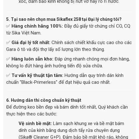
xóc, đảm bảo kính không bị nứt vỡ hay rò rỉ nước.
5. Tại sao nên chọn mua Sikaflex 258 tại Đại lý chúng tôi?
✅
Hàng chính hãng 100%:
Đầy đủ giấy tờ chứng chỉ CO, CQ
từ Sika Việt Nam.
✅
Giá đại lý tốt nhất:
Chính sách chiết khấu cực cao cho các
Gara ô tô và đội thợ lấy số lượng lớn theo thùng.
✅
Hàng luôn sẵn kho:
Đáp ứng nhanh chóng mọi đơn hàng,
không lo đứt hàng ảnh hưởng tiến độ sửa chữa.
✅
Tư vấn kỹ thuật tận tâm:
Hướng dẫn quy trình dán kính
chuẩn "Black-Primerless" để đạt hiệu quả cao nhất.
6. Hướng dẫn thi công chuẩn kỹ thuật
Để đường keo bền đẹp và bám dính tốt nhất, Quý khách cần
thực hiện theo các bước:
Vệ sinh bề mặt:
Làm sạch khung xe và bề mặt bám
dính của kính bằng dung dịch tẩy rửa chuyên dụng
(Sika® Cleaner G+P). Đảm bảo bề mặt khô ráo, không