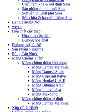
Chất trám khe & kết dính Sika
Sản phẩm cho khe nối Sika
Sơn sàn & Chất phủ Sika
Sửa chữa & bảo vệ bêtông Sika
Băng Trương Nở
weber
Hóa chất cấy thép
Hóa chất cấy thép
Bulong hóa chất
Bulong, nở, tắc kê
Sản Phẩm Vinkems
Băng Cản Nước
Màng Chống Thấm
Màng chống thấm khò nóng
Màng Lemax Malaysia
Màng Danosa Spain
Màng Copernit Italya
Màng Henkel U.A.E
Màng Bitumat Arab
Màng Index Italya
Màng Maxbond
Màng chống thấm tự dính
Màng Lemax Malaysia
Xốp Cách Nhiệt