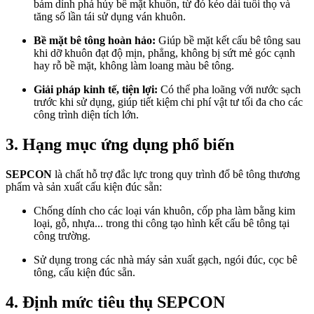
bám dính phá hủy bề mặt khuôn, từ đó kéo dài tuổi thọ và
tăng số lần tái sử dụng ván khuôn.
Bề mặt bê tông hoàn hảo:
Giúp bề mặt kết cấu bê tông sau
khi dỡ khuôn đạt độ mịn, phẳng, không bị sứt mẻ góc cạnh
hay rỗ bề mặt, không làm loang màu bê tông.
Giải pháp kinh tế, tiện lợi:
Có thể pha loãng với nước sạch
trước khi sử dụng, giúp tiết kiệm chi phí vật tư tối đa cho các
công trình diện tích lớn.
3. Hạng mục ứng dụng phổ biến
SEPCON
là chất hỗ trợ đắc lực trong quy trình đổ bê tông thương
phẩm và sản xuất cấu kiện đúc sẵn:
Chống dính cho các loại ván khuôn, cốp pha làm bằng kim
loại, gỗ, nhựa... trong thi công tạo hình kết cấu bê tông tại
công trường.
Sử dụng trong các nhà máy sản xuất gạch, ngói đúc, cọc bê
tông, cấu kiện đúc sẵn.
4. Định mức tiêu thụ SEPCON