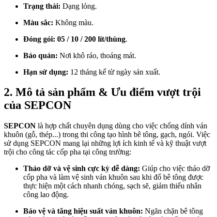
Trạng thái:
Dạng lỏng.
Màu sắc:
Không màu.
Đóng gói:
05 / 10 / 200 lít/thùng
.
Bảo quản:
Nơi khô ráo, thoáng mát.
Hạn sử dụng:
12 tháng kể từ ngày sản xuất.
2. Mô tả sản phẩm & Ưu điểm vượt trội
của SEPCON
SEPCON
là hợp chất chuyên dụng dùng cho việc chống dính ván
khuôn (gỗ, thép...) trong thi công tạo hình bê tông, gạch, ngói. Việc
sử dụng SEPCON mang lại những lợi ích kinh tế và kỹ thuật vượt
trội cho công tác cốp pha tại công trường:
Tháo dỡ và vệ sinh cực kỳ dễ dàng:
Giúp cho việc tháo dỡ
cốp pha và làm vệ sinh ván khuôn sau khi đổ bê tông được
thực hiện một cách nhanh chóng, sạch sẽ, giảm thiểu nhân
công lao động.
Bảo vệ và tăng hiệu suất ván khuôn:
Ngăn chặn bê tông