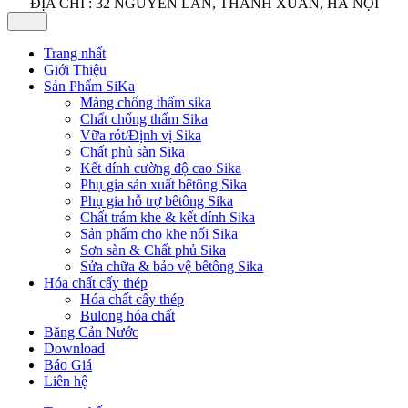
ĐỊA CHỈ : 32 NGUYỄN LÂN, THANH XUÂN, HÀ NỘI
Trang nhất
Giới Thiệu
Sản Phẩm SiKa
Màng chống thấm sika
Chất chống thấm Sika
Vữa rót/Định vị Sika
Chất phủ sàn Sika
Kết dính cường độ cao Sika
Phụ gia sản xuất bêtông Sika
Phụ gia hỗ trợ bêtông Sika
Chất trám khe & kết dính Sika
Sản phẩm cho khe nối Sika
Sơn sàn & Chất phủ Sika
Sửa chữa & bảo vệ bêtông Sika
Hóa chất cấy thép
Hóa chất cấy thép
Bulong hóa chất
Băng Cản Nước
Download
Báo Giá
Liên hệ