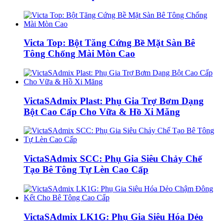
Victa Top: Bột Tăng Cứng Bề Mặt Sàn Bê
Tông Chống Mài Mòn Cao
VictaSAdmix Plast: Phụ Gia Trợ Bơm Dạng
Bột Cao Cấp Cho Vữa & Hồ Xi Măng
VictaSAdmix SCC: Phụ Gia Siêu Chảy Chế
Tạo Bê Tông Tự Lèn Cao Cấp
VictaSAdmix LK1G: Phụ Gia Siêu Hóa Dẻo