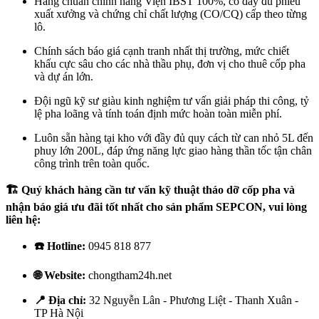
Hàng chuẩn chính hãng Viện IBST 100%, có đầy đủ phiếu
xuất xưởng và chứng chỉ chất lượng (CO/CQ) cấp theo từng
lô.
Chính sách báo giá cạnh tranh nhất thị trường, mức chiết
khấu cực sâu cho các nhà thầu phụ, đơn vị cho thuê cốp pha
và dự án lớn.
Đội ngũ kỹ sư giàu kinh nghiệm tư vấn giải pháp thi công, tỷ
lệ pha loãng và tính toán định mức hoàn toàn miễn phí.
Luôn sẵn hàng tại kho với đầy đủ quy cách từ can nhỏ 5L đến
phuy lớn 200L, đáp ứng năng lực giao hàng thần tốc tận chân
công trình trên toàn quốc.
🏗️ Quý khách hàng cần tư vấn kỹ thuật tháo dỡ cốp pha và
nhận báo giá ưu đãi tốt nhất cho sản phẩm SEPCON, vui lòng
liên hệ:
☎️ Hotline:
0945 818 877
🌐 Website:
chongtham24h.net
📍 Địa chỉ:
32 Nguyễn Lân - Phương Liệt - Thanh Xuân -
TP Hà Nội