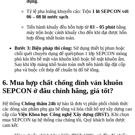
dụng
.
Tỷ lệ pha loãng khuyến cáo: Trộn
1 lít SEPCON với
06 – 08 lít nước sạch
.
Tiến hành khuấy đều hỗn hợp từ
03 – 05 phút
bằng
máy trộn hoặc cánh khuấy cho đến khi đạt được hỗn
hợp đồng nhất hoàn toàn.
Bước 3: Biện pháp thi công:
Sử dụng thiết bị phun hoặc
chổi quét chuyên dụng để quét/phun 1 lớp SEPCON mỏng
phủ kín lên bề mặt ván khuôn khô hoặc bề mặt khuôn ẩm.
Sau khi lớp màng khô hoàn toàn mới tiến hành lắp đặt cốp
pha và buộc cốt thép để chuẩn bị đổ bê tông.
6. Mua hợp chất chống dính ván khuôn
SEPCON ở đâu chính hãng, giá tốt?
Hệ thống
Chống thấm 24h
tự hào là đơn vị phân phối chính thức
các dòng sản phẩm phụ gia bê tông và hóa chất hỗ trợ xây dựng cao
cấp của
Viện Khoa học Công nghệ Xây dựng (IBST)
. Khi chọn
mua SEPCON tại hệ thống của chúng tôi, Quý khách luôn được
cam kết: