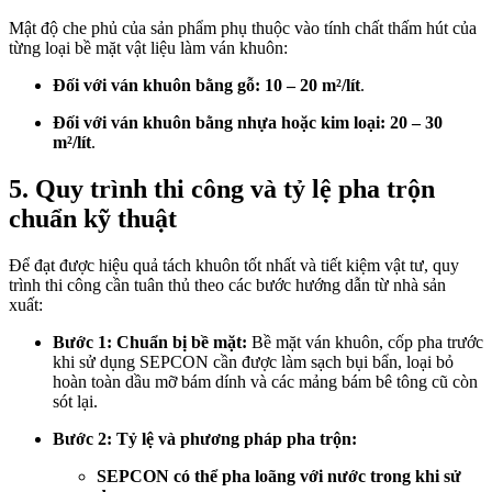
Mật độ che phủ của sản phẩm phụ thuộc vào tính chất thấm hút của
từng loại bề mặt vật liệu làm ván khuôn:
Đối với ván khuôn bằng gỗ:
10 – 20 m²/lít
.
Đối với ván khuôn bằng nhựa hoặc kim loại:
20 – 30
m²/lít
.
5. Quy trình thi công và tỷ lệ pha trộn
chuẩn kỹ thuật
Để đạt được hiệu quả tách khuôn tốt nhất và tiết kiệm vật tư, quy
trình thi công cần tuân thủ theo các bước hướng dẫn từ nhà sản
xuất:
Bước 1: Chuẩn bị bề mặt:
Bề mặt ván khuôn, cốp pha trước
khi sử dụng SEPCON cần được làm sạch bụi bẩn, loại bỏ
hoàn toàn dầu mỡ bám dính và các mảng bám bê tông cũ còn
sót lại.
Bước 2: Tỷ lệ và phương pháp pha trộn:
SEPCON có thể pha loãng với nước trong khi sử