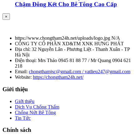
Chậm Đông Kết Cho Bê Tông Cao Cấp
×
https://www.chongtham24h.net/uploads/logo.jpg
N/A
CÔNG TY CỔ PHẦN XD&TM XNK HƯNG PHÁT
Địa chỉ:
32 Nguyễn Lân - Phương Liệt - Thanh Xuân - TP
Hà Nội
Điện thoại:
Mrs Thảo 0945 81 88 77 / Mr Quang 0904 621
218
Email:
chongthamjsc@gmail.com / vatlieu247@gmail.com
Website:
https://chongtham24h.net/
Giới thiệu
Giới thiệu
Dịch Vụ Chống Thấm
Chống Nứt Bê Tông
Tin Tức
Chính sách