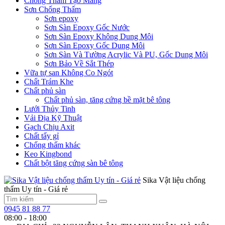
Chống Thấm Tạo Màng
Sơn Chống Thấm
Sơn epoxy
Sơn Sàn Epoxy Gốc Nước
Sơn Sàn Epoxy Không Dung Môi
Sơn Sàn Epoxy Gốc Dung Môi
Sơn Sàn Và Tường Acrylic Và PU, Gốc Dung Môi
Sơn Bảo Về Sắt Thép
Vữa tự san Không Co Ngót
Chất Trám Khe
Chất phủ sàn
Chất phủ sàn, tăng cứng bề mặt bê tông
Lưới Thủy Tinh
Vải Địa Kỹ Thuật
Gạch Chịu Axit
Chất tẩy gỉ
Chống thấm khác
Keo Kingbond
Chất bột tăng cứng sàn bê tông
Sika Vật liệu chống
thấm Uy tín - Giá rẻ
0945 81 88 77
08:00 - 18:00