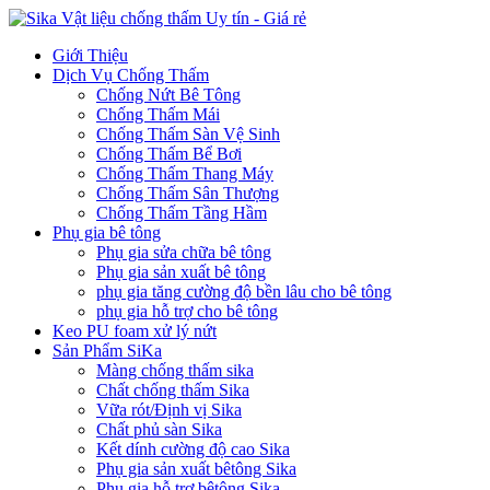
Giới Thiệu
Dịch Vụ Chống Thấm
Chống Nứt Bê Tông
Chống Thấm Mái
Chống Thấm Sàn Vệ Sinh
Chống Thấm Bể Bơi
Chống Thấm Thang Máy
Chống Thấm Sân Thượng
Chống Thấm Tầng Hầm
Phụ gia bê tông
Phụ gia sửa chữa bê tông
Phụ gia sản xuất bê tông
phụ gia tăng cường độ bền lâu cho bê tông
phụ gia hỗ trợ cho bê tông
Keo PU foam xử lý nứt
Sản Phẩm SiKa
Màng chống thấm sika
Chất chống thấm Sika
Vữa rót/Định vị Sika
Chất phủ sàn Sika
Kết dính cường độ cao Sika
Phụ gia sản xuất bêtông Sika
Phụ gia hỗ trợ bêtông Sika