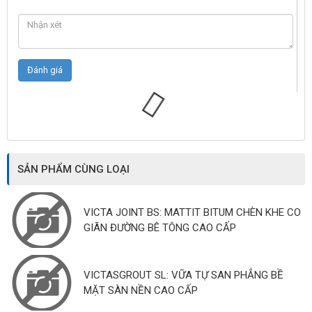
SẢN PHẨM CÙNG LOẠI
VICTA JOINT BS: MATTIT BITUM CHÈN KHE CO
GIÃN ĐƯỜNG BÊ TÔNG CAO CẤP
VICTASGROUT SL: VỮA TỰ SAN PHẲNG BỀ
MẶT SÀN NỀN CAO CẤP