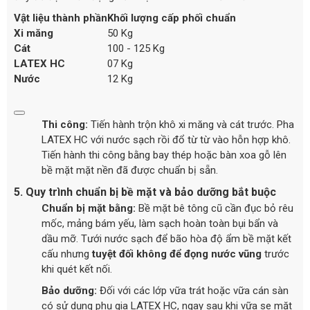
Vật liệu thành phần
Khối lượng cấp phối chuẩn
Xi măng
50 Kg
Cát
100 - 125 Kg
LATEX HC
07 Kg
Nước
12 Kg
Thi công:
Tiến hành trộn khô xi măng và cát trước. Pha
LATEX HC với nước sạch rồi đổ từ từ vào hỗn hợp khô.
Tiến hành thi công bằng bay thép hoặc bàn xoa gỗ lên
bề mặt mặt nền đã được chuẩn bị sẵn.
5. Quy trình chuẩn bị bề mặt và bảo dưỡng bắt buộc
Chuẩn bị mặt bằng:
Bề mặt bê tông cũ cần đục bỏ rêu
mốc, mảng bám yếu, làm sạch hoàn toàn bụi bẩn và
dầu mỡ. Tưới nước sạch để bão hòa độ ẩm bề mặt kết
cấu nhưng
tuyệt đối không để đọng nước vũng
trước
khi quét kết nối.
Bảo dưỡng:
Đối với các lớp vữa trát hoặc vữa cán sàn
có sử dụng phụ gia LATEX HC, ngay sau khi vữa se mặt