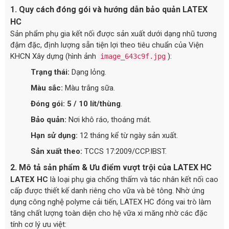
1. Quy cách đóng gói và hướng dẫn bảo quản LATEX
HC
Sản phẩm phụ gia kết nối được sản xuất dưới dạng nhũ tương
đậm đặc, định lượng sẵn tiện lợi theo tiêu chuẩn của Viện
KHCN Xây dựng (hình ảnh
):
image_643c9f.jpg
Trạng thái:
Dạng lỏng.
Màu sắc:
Màu trắng sữa.
Đóng gói:
5 / 10 lít/thùng
.
Bảo quản:
Nơi khô ráo, thoáng mát.
Hạn sử dụng:
12 tháng kể từ ngày sản xuất.
Sản xuất theo:
TCCS 17:2009/CCP.IBST.
2. Mô tả sản phẩm & Ưu điểm vượt trội của LATEX HC
LATEX HC
là loại phụ gia chống thấm và tác nhân kết nối cao
cấp được thiết kế danh riêng cho vữa và bê tông. Nhờ ứng
dụng công nghệ polyme cải tiến, LATEX HC đóng vai trò làm
tăng chất lượng toàn diện cho hệ vữa xi măng nhờ các đặc
tính cơ lý ưu việt: