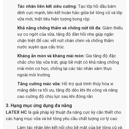
Tác nhân liên kết siêu cường:
Tạo lớp hồ dầu bám
dính cực mạnh, liên kết hoàn hảo giữa bê tông cũ và lớp
vữa mới, triệt tiêu hiện tượng bong rộp.
Khả năng chống thấm và chống nứt tối đa:
Giảm thiểu
sự co ngót của vữa, tăng độ đàn hồi nhẹ giúp ngăn
chặn triệt để các vết nứt chân chim và chống thấm
nước xuyên qua cấu trúc.
Kháng ăn mòn và kháng mài mòn:
Gia tăng độ đặc
chắc cho lớp vữa trát, giúp bề mặt có khả năng chống
mài mòn cơ học, chống lại các tác nhân xâm thực
ngoài môi trường.
Tăng cường mác vữa:
Hỗ trợ quá trình thủy hóa xi
măng diễn ra tối ưu, tăng độ dẻo khi thi công và nâng
cao cường độ chịu lực sau khi đóng rắn.
3. Hạng mục ứng dụng đa năng
LATEX HC
là giải pháp kỹ thuật đa năng cực kỳ cần thiết cho
các hạng mục vữa và bê tông yêu cầu chất lượng cơ lý cao:
Làm tác nhân liên kết nối cho bề mặt của bê tông cũ và