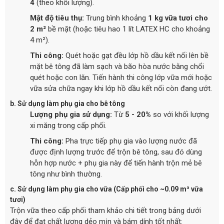
4
(theo khối lượng).
Mật độ tiêu thụ:
Trung bình khoảng
1 kg vữa tươi cho
2 m²
bề mặt (hoặc tiêu hao 1 lít LATEX HC cho khoảng
4 m²).
Thi công:
Quét hoặc gạt đều lớp hồ dầu kết nối lên bề
mặt bê tông đã làm sạch và bão hòa nước bằng chổi
quét hoặc con lăn. Tiến hành thi công lớp vữa mới hoặc
vữa sửa chữa ngay khi lớp hồ dầu kết nối còn đang ướt.
b. Sử dụng làm phụ gia cho bê tông
Lượng phụ gia sử dụng:
Từ
5 - 20%
so với khối lượng
xi măng trong cấp phối.
Thi công:
Pha trực tiếp phụ gia vào lượng nước đã
được định lượng trước để trộn bê tông, sau đó dùng
hỗn hợp nước + phụ gia này để tiến hành trộn mẻ bê
tông như bình thường.
c. Sử dụng làm phụ gia cho vữa (Cấp phối cho ~0.09 m³ vữa
tươi)
Trộn vữa theo cấp phối tham khảo chi tiết trong bảng dưới
đây để đạt chất lượng dẻo mịn và bám dính tốt nhất: