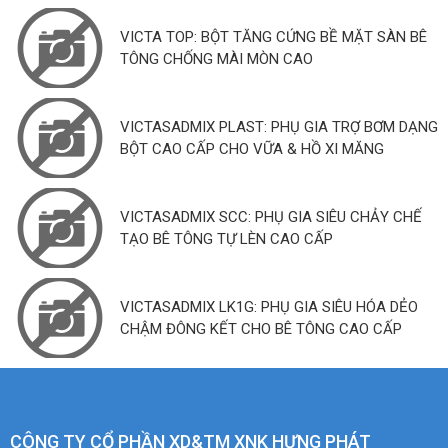
VICTA TOP: BỘT TĂNG CỨNG BỀ MẶT SÀN BÊ
TÔNG CHỐNG MÀI MÒN CAO
VICTASADMIX PLAST: PHỤ GIA TRỢ BƠM DẠNG
BỘT CAO CẤP CHO VỮA & HỒ XI MĂNG
VICTASADMIX SCC: PHỤ GIA SIÊU CHẢY CHẾ
TẠO BÊ TÔNG TỰ LÈN CAO CẤP
VICTASADMIX LK1G: PHỤ GIA SIÊU HÓA DẺO
CHẬM ĐÔNG KẾT CHO BÊ TÔNG CAO CẤP
CÔNG TY CỔ PHẦN XD&TM XNK HƯNG PHÁT