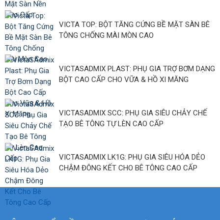
VICTA TOP: BỘT TĂNG CỨNG BỀ MẶT SÀN BÊ
TÔNG CHỐNG MÀI MÒN CAO
VICTASADMIX PLAST: PHỤ GIA TRỢ BƠM DẠNG
BỘT CAO CẤP CHO VỮA & HỒ XI MĂNG
VICTASADMIX SCC: PHỤ GIA SIÊU CHẢY CHẾ
TẠO BÊ TÔNG TỰ LÈN CAO CẤP
VICTASADMIX LK1G: PHỤ GIA SIÊU HÓA DẺO
CHẬM ĐÔNG KẾT CHO BÊ TÔNG CAO CẤP