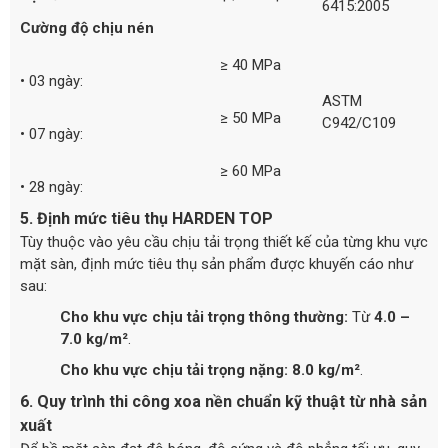
6415:2005
Cường độ chịu nén
≥ 40 MPa
• 03 ngày:
ASTM
≥ 50 MPa
C942/C109
• 07 ngày:
≥ 60 MPa
• 28 ngày:
5. Định mức tiêu thụ HARDEN TOP
Tùy thuộc vào yêu cầu chịu tải trọng thiết kế của từng khu vực
mặt sàn, định mức tiêu thụ sản phẩm được khuyến cáo như
sau:
Cho khu vực chịu tải trọng thông thường:
Từ
4.0 –
7.0 kg/m²
.
Cho khu vực chịu tải trọng nặng:
8.0 kg/m²
.
6. Quy trình thi công xoa nền chuẩn kỹ thuật từ nhà sản
xuất