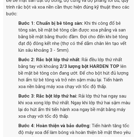
Để bề mặt sàn đạt độ bóng, độ cứng và độ phẳng tối ưu, quy
trình rắc bột và xoa nền cần thực hiện đúng kỹ thuật theo các
bước:
Bước 1: Chuẩn bị bê tông sàn:
Khi thi công đổ bê
tông sàn, bề mặt bê tông cần được xoa phẳng và san
bằng bề mặt bằng thước đầm. Đợi cho đến khi bê tông
đạt độ đông kết nhẹ (thợ có thể dẫm chân lên tạo vết
lún sâu khoảng 3 - 5mm).
Bước 2: Rắc bột lớp thứ nhất:
Rải đều lớp thứ nhất
bằng tay với khoảng
2/3 lượng bột HARDEN TOP
lên
bề mặt bê tông còn đang ướt. Để cho bột hút đủ lượng
hơi ẩm từ bê tông và trở nên sậm màu lại. Tiến hành
xoa nền bằng máy xoa chạy với tốc độ thấp.
Bước 3: Rắc bột lớp thứ hai:
Rải lớp thứ hai ngay sau
khi xoa xong lớp thứ nhất. Ngay khi lớp thứ hai sậm màu
lại do hút ẩm thì tiến hành xoa ngay bề mặt bằng máy
xoa chạy với tốc độ thấp.
Bước 4: Hoàn thiện và bảo dưỡng:
Tiến hành tăng tốc
độ máy xoa để làm bóng và hoàn thiện bề mặt theo yêu