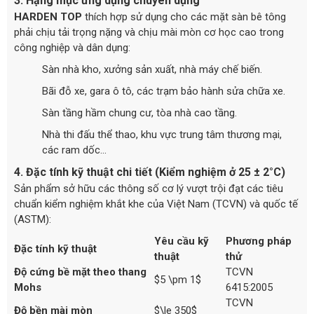
3. Hạng mục ứng dụng chuyên dụng
HARDEN TOP
thích hợp sử dụng cho các mặt sàn bê tông
phải chịu tải trọng nặng và chịu mài mòn cơ học cao trong
công nghiệp và dân dụng:
Sàn nhà kho, xưởng sản xuất, nhà máy chế biến.
Bãi đỗ xe, gara ô tô, các trạm bảo hành sửa chữa xe.
Sàn tầng hầm chung cư, tòa nhà cao tầng.
Nhà thi đấu thể thao, khu vực trung tâm thương mại,
các ram dốc...
4. Đặc tính kỹ thuật chi tiết (Kiểm nghiệm ở 25 ± 2°C)
Sản phẩm sở hữu các thông số cơ lý vượt trội đạt các tiêu
chuẩn kiểm nghiệm khắt khe của Việt Nam (TCVN) và quốc tế
(ASTM):
Yêu cầu kỹ
Phương pháp
Đặc tính kỹ thuật
thuật
thử
Độ cứng bề mặt theo thang
TCVN
$5 \pm 1$
Mohs
6415:2005
TCVN
Độ bền mài mòn
$\le 350$