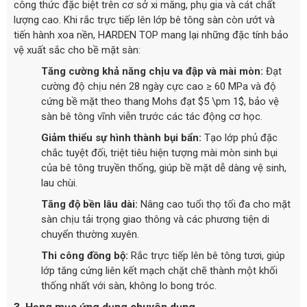
công thức đặc biệt trên cơ sở xi măng, phụ gia và cát chất
lượng cao. Khi rắc trực tiếp lên lớp bê tông sàn còn ướt và
tiến hành xoa nền, HARDEN TOP mang lại những đặc tính bảo
vệ xuất sắc cho bề mặt sàn:
Tăng cường khả năng chịu va đập và mài mòn:
Đạt
cường độ chịu nén 28 ngày cực cao ≥ 60 MPa và độ
cứng bề mặt theo thang Mohs đạt $5 \pm 1$, bảo vệ
sàn bê tông vĩnh viễn trước các tác động cơ học.
Giảm thiểu sự hình thành bụi bẩn:
Tạo lớp phủ đặc
chắc tuyệt đối, triệt tiêu hiện tượng mài mòn sinh bụi
của bê tông truyền thống, giúp bề mặt dễ dàng vệ sinh,
lau chùi.
Tăng độ bền lâu dài:
Nâng cao tuổi thọ tối đa cho mặt
sàn chịu tải trọng giao thông và các phương tiện di
chuyển thường xuyên.
Thi công đồng bộ:
Rắc trực tiếp lên bê tông tươi, giúp
lớp tăng cứng liên kết mạch chặt chẽ thành một khối
thống nhất với sàn, không lo bong tróc.