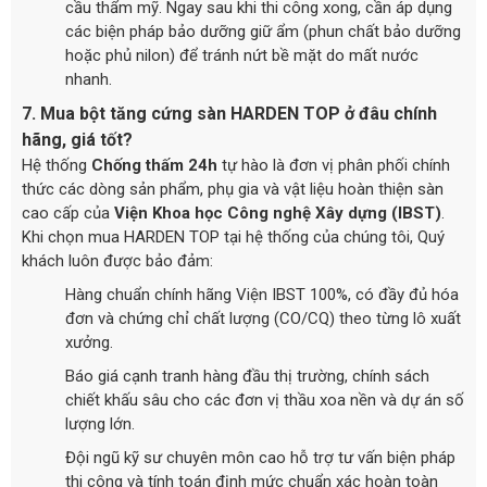
cầu thẩm mỹ. Ngay sau khi thi công xong, cần áp dụng
các biện pháp bảo dưỡng giữ ẩm (phun chất bảo dưỡng
hoặc phủ nilon) để tránh nứt bề mặt do mất nước
nhanh.
7. Mua bột tăng cứng sàn HARDEN TOP ở đâu chính
hãng, giá tốt?
Hệ thống
Chống thấm 24h
tự hào là đơn vị phân phối chính
thức các dòng sản phẩm, phụ gia và vật liệu hoàn thiện sàn
cao cấp của
Viện Khoa học Công nghệ Xây dựng (IBST)
.
Khi chọn mua HARDEN TOP tại hệ thống của chúng tôi, Quý
khách luôn được bảo đảm:
Hàng chuẩn chính hãng Viện IBST 100%, có đầy đủ hóa
đơn và chứng chỉ chất lượng (CO/CQ) theo từng lô xuất
xưởng.
Báo giá cạnh tranh hàng đầu thị trường, chính sách
chiết khấu sâu cho các đơn vị thầu xoa nền và dự án số
lượng lớn.
Đội ngũ kỹ sư chuyên môn cao hỗ trợ tư vấn biện pháp
thi công và tính toán định mức chuẩn xác hoàn toàn