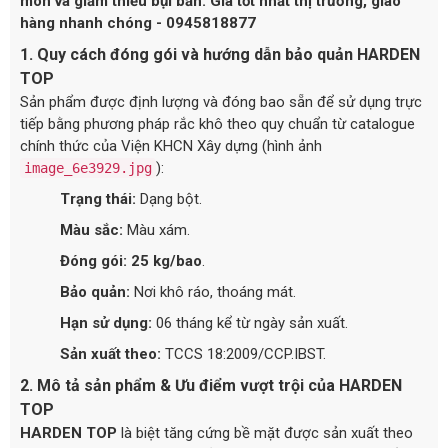
mòn và giảm thiểu bụi bẩn. Giá tốt nhất thị trường, giao
hàng nhanh chóng - 0945818877
1. Quy cách đóng gói và hướng dẫn bảo quản HARDEN
TOP
Sản phẩm được định lượng và đóng bao sẵn để sử dụng trực
tiếp bằng phương pháp rắc khô theo quy chuẩn từ catalogue
chính thức của Viện KHCN Xây dựng (hình ảnh
):
image_6e3929.jpg
Trạng thái:
Dạng bột.
Màu sắc:
Màu xám.
Đóng gói:
25 kg/bao
.
Bảo quản:
Nơi khô ráo, thoáng mát.
Hạn sử dụng:
06 tháng kể từ ngày sản xuất.
Sản xuất theo:
TCCS 18:2009/CCP.IBST.
2. Mô tả sản phẩm & Ưu điểm vượt trội của HARDEN
TOP
HARDEN TOP
là biệt tăng cứng bề mặt được sản xuất theo