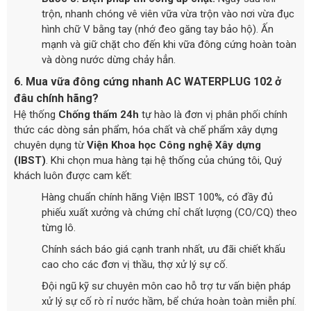
trộn, nhanh chóng vê viên vữa vừa trộn vào nơi vừa đục
hình chữ V bằng tay (nhớ đeo găng tay bảo hộ). Ấn
mạnh và giữ chặt cho đến khi vữa đông cứng hoàn toàn
và dòng nước dừng chảy hẳn.
6. Mua vữa đông cứng nhanh AC WATERPLUG 102 ở
đâu chính hãng?
Hệ thống
Chống thấm 24h
tự hào là đơn vị phân phối chính
thức các dòng sản phẩm, hóa chất và chế phẩm xây dựng
chuyên dụng từ
Viện Khoa học Công nghệ Xây dựng
(IBST)
. Khi chọn mua hàng tại hệ thống của chúng tôi, Quý
khách luôn được cam kết:
Hàng chuẩn chính hãng Viện IBST 100%, có đầy đủ
phiếu xuất xưởng và chứng chỉ chất lượng (CO/CQ) theo
từng lô.
Chính sách báo giá cạnh tranh nhất, ưu đãi chiết khấu
cao cho các đơn vị thầu, thợ xử lý sự cố.
Đội ngũ kỹ sư chuyên môn cao hỗ trợ tư vấn biện pháp
xử lý sự cố rò rỉ nước hầm, bể chứa hoàn toàn miễn phí.