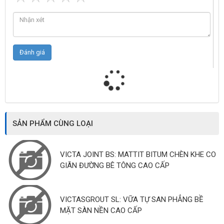
SẢN PHẨM CÙNG LOẠI
VICTA JOINT BS: MATTIT BITUM CHÈN KHE CO
GIÃN ĐƯỜNG BÊ TÔNG CAO CẤP
VICTASGROUT SL: VỮA TỰ SAN PHẲNG BỀ
MẶT SÀN NỀN CAO CẤP