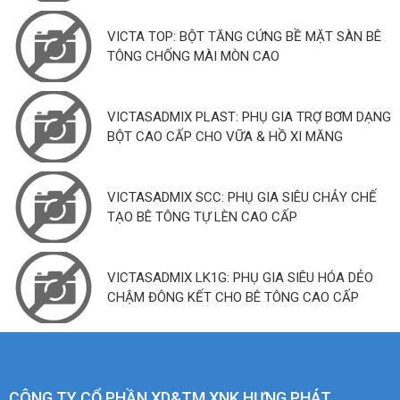
VICTA TOP: BỘT TĂNG CỨNG BỀ MẶT SÀN BÊ
TÔNG CHỐNG MÀI MÒN CAO
VICTASADMIX PLAST: PHỤ GIA TRỢ BƠM DẠNG
BỘT CAO CẤP CHO VỮA & HỒ XI MĂNG
VICTASADMIX SCC: PHỤ GIA SIÊU CHẢY CHẾ
TẠO BÊ TÔNG TỰ LÈN CAO CẤP
VICTASADMIX LK1G: PHỤ GIA SIÊU HÓA DẺO
CHẬM ĐÔNG KẾT CHO BÊ TÔNG CAO CẤP
CÔNG TY CỔ PHẦN XD&TM XNK HƯNG PHÁT