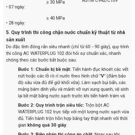
ASTM C942/C109
≥ 30 MPa
• 07 ngày:
≥ 40 MPa
• 28 ngày:
5. Quy trình thi công chặn nước chuẩn kỹ thuật từ nhà
sản xuất
Do đặc tính đóng rắn siêu nhanh (chỉ từ 60 - 90 giây), quy trình
thi công AC WATERPLUG 102 đòi hỏi sự chuẩn xác, nhanh
chóng theo các bước bắt buộc sau:
Bước 1: Chuẩn bị bề mặt:
Tiến hành đục khoét các vết
nứt hoặc các lỗ rò rỉ nước theo hình chữ
"V"
(đảm bảo
độ sâu vừa đủ để giữ khối vữa). Làm sạch bụi bẩn, các
mảng bám dính yếu và mảnh vỡ vụn xung quanh, vệ sinh
lại bề mặt bằng nước sạch trước khi tiến hành trám vá.
Bước 2: Quy trình trộn siêu tốc:
Trộn bột AC
WATERPLUG 102 trực tiếp với một lượng nước sạch vừa
đủ. Tiến hành trộn hỗn hợp bằng tay thật nhanh với thời
gian
không quá 30 giây
.
Bước 3: Biện pháp thi công áp chặt:
Ngay sau khi