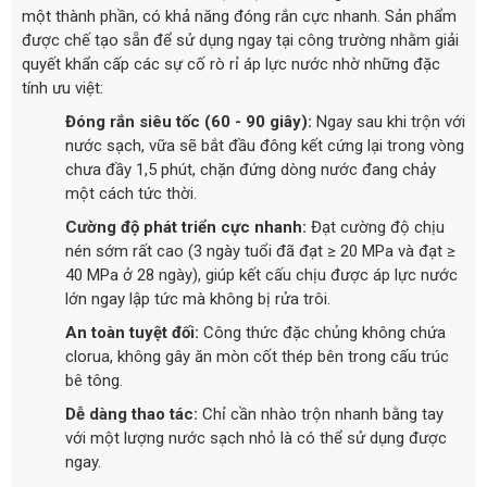
một thành phần, có khả năng đóng rắn cực nhanh. Sản phẩm
được chế tạo sẵn để sử dụng ngay tại công trường nhằm giải
quyết khẩn cấp các sự cố rò rỉ áp lực nước nhờ những đặc
tính ưu việt:
Đóng rắn siêu tốc (60 - 90 giây):
Ngay sau khi trộn với
nước sạch, vữa sẽ bắt đầu đông kết cứng lại trong vòng
chưa đầy 1,5 phút, chặn đứng dòng nước đang chảy
một cách tức thời.
Cường độ phát triển cực nhanh:
Đạt cường độ chịu
nén sớm rất cao (3 ngày tuổi đã đạt ≥ 20 MPa và đạt ≥
40 MPa ở 28 ngày), giúp kết cấu chịu được áp lực nước
lớn ngay lập tức mà không bị rửa trôi.
An toàn tuyệt đối:
Công thức đặc chủng không chứa
clorua, không gây ăn mòn cốt thép bên trong cấu trúc
bê tông.
Dễ dàng thao tác:
Chỉ cần nhào trộn nhanh bằng tay
với một lượng nước sạch nhỏ là có thể sử dụng được
ngay.