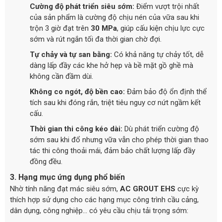
Cường độ phát triển siêu sớm:
Điểm vượt trội nhất
của sản phẩm là cường độ chịu nén của vữa sau khi
trộn 3 giờ đạt trên
30 MPa
, giúp cấu kiện chịu lực cực
sớm và rút ngắn tối đa thời gian chờ đợi.
Tự chảy và tự san bằng:
Có khả năng tự chảy tốt, dễ
dàng lấp đầy các khe hở hẹp và bề mặt gồ ghề mà
không cần đầm dùi.
Không co ngót, độ bền cao:
Đảm bảo độ ổn định thể
tích sau khi đóng rắn, triệt tiêu nguy cơ nứt ngầm kết
cấu.
Thời gian thi công kéo dài:
Dù phát triển cường độ
sớm sau khi đổ nhưng vữa vẫn cho phép thời gian thao
tác thi công thoải mái, đảm bảo chất lượng lấp đầy
đồng đều.
3. Hạng mục ứng dụng phổ biến
Nhờ tính năng đạt mác siêu sớm,
AC GROUT EHS
cực kỳ
thích hợp sử dụng cho các hạng mục công trình cầu cảng,
dân dụng, công nghiệp... có yêu cầu chịu tải trọng sớm: