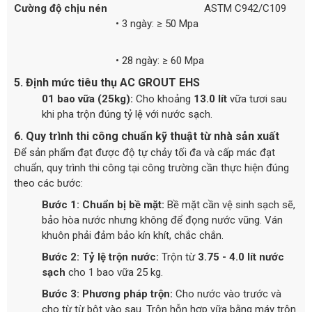
Cường độ chịu nén
ASTM C942/C109
• 3 ngày: ≥ 50 Mpa
• 28 ngày: ≥ 60 Mpa
5. Định mức tiêu thụ AC GROUT EHS
01 bao vữa (25kg):
Cho khoảng
13.0 lít
vữa tươi sau
khi pha trộn đúng tỷ lệ với nước sạch.
6. Quy trình thi công chuẩn kỹ thuật từ nhà sản xuất
Để sản phẩm đạt được độ tự chảy tối đa và cấp mác đạt
chuẩn, quy trình thi công tại công trường cần thực hiện đúng
theo các bước:
Bước 1: Chuẩn bị bề mặt:
Bề mặt cần vệ sinh sạch sẽ,
bảo hòa nước nhưng không để đọng nước vũng. Ván
khuôn phải đảm bảo kín khít, chắc chắn.
Bước 2: Tỷ lệ trộn nước:
Trộn từ
3.75 - 4.0 lít nước
sạch
cho 1 bao vữa 25 kg.
Bước 3: Phương pháp trộn:
Cho nước vào trước và
cho từ từ bột vào sau. Trộn hỗn hợp vữa bằng máy trộn