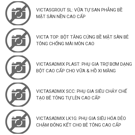
VICTASGROUT SL: VỮA TỰ SAN PHẲNG BỀ
MẶT SÀN NỀN CAO CẤP
VICTA TOP: BỘT TĂNG CỨNG BỀ MẶT SÀN BÊ
TÔNG CHỐNG MÀI MÒN CAO
VICTASADMIX PLAST: PHỤ GIA TRỢ BƠM DẠNG
BỘT CAO CẤP CHO VỮA & HỒ XI MĂNG
VICTASADMIX SCC: PHỤ GIA SIÊU CHẢY CHẾ
TẠO BÊ TÔNG TỰ LÈN CAO CẤP
VICTASADMIX LK1G: PHỤ GIA SIÊU HÓA DẺO
CHẬM ĐÔNG KẾT CHO BÊ TÔNG CAO CẤP