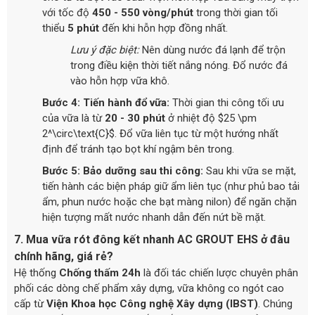
với tốc độ
450 - 550 vòng/phút
trong thời gian tối
thiểu
5 phút
đến khi hỗn hợp đồng nhất.
Lưu ý đặc biệt:
Nên dùng nước đá lạnh để trộn
trong điều kiện thời tiết nắng nóng. Đổ nước đá
vào hỗn hợp vữa khô.
Bước 4: Tiến hành đổ vữa:
Thời gian thi công tối ưu
của vữa là từ
20 - 30 phút
ở nhiệt độ $25 \pm
2^\circ\text{C}$. Đổ vữa liên tục từ một hướng nhất
định để tránh tạo bọt khí ngậm bên trong.
Bước 5: Bảo dưỡng sau thi công:
Sau khi vữa se mặt,
tiến hành các biện pháp giữ ẩm liên tục (như phủ bao tải
ẩm, phun nước hoặc che bạt màng nilon) để ngăn chặn
hiện tượng mất nước nhanh dẫn đến nứt bề mặt.
7. Mua vữa rót đông kết nhanh AC GROUT EHS ở đâu
chính hãng, giá rẻ?
Hệ thống
Chống thấm 24h
là đối tác chiến lược chuyên phân
phối các dòng chế phẩm xây dựng, vữa không co ngót cao
cấp từ
Viện Khoa học Công nghệ Xây dựng (IBST)
. Chúng