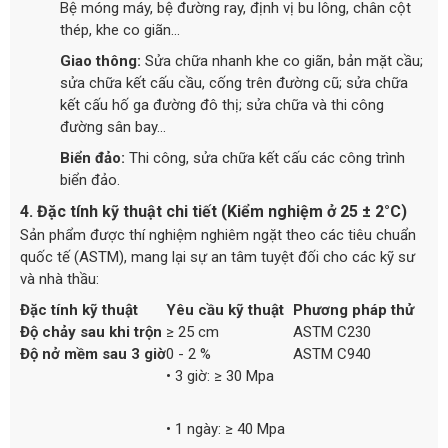
Bệ móng máy, bệ đường ray, định vị bu lông, chân cột
thép, khe co giãn...
Giao thông:
Sửa chữa nhanh khe co giãn, bản mặt cầu;
sửa chữa kết cấu cầu, cống trên đường cũ; sửa chữa
kết cấu hố ga đường đô thị; sửa chữa và thi công
đường sân bay...
Biển đảo:
Thi công, sửa chữa kết cấu các công trình
biển đảo.
4. Đặc tính kỹ thuật chi tiết (Kiểm nghiệm ở 25 ± 2°C)
Sản phẩm được thí nghiệm nghiêm ngặt theo các tiêu chuẩn
quốc tế (ASTM), mang lại sự an tâm tuyệt đối cho các kỹ sư
và nhà thầu:
Đặc tính kỹ thuật
Yêu cầu kỹ thuật
Phương pháp thử
Độ chảy sau khi trộn
≥ 25 cm
ASTM C230
Độ nở mềm sau 3 giờ
0 - 2 %
ASTM C940
• 3 giờ: ≥ 30 Mpa
• 1 ngày: ≥ 40 Mpa