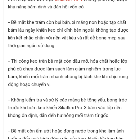
khả năng bám dính và đàn hồi vốn có.
- Bề mặt khe trám còn bụi bẩn, xi măng non hoặc tạp chất
bám lâu ngày khiến keo chỉ dính bên ngoài, không tạo được
liên kết chắc chắn với nền vật liệu và rất dễ bong mép sau
thời gian ngắn sử dụng.
- Thi công keo trên bề mặt còn dầu mỡ, hóa chất hoặc lớp
phủ cũ chưa được làm sạch làm giảm nghiêm trọng lực
bám, khiến mối trám nhanh chóng bị tách khe khi chịu rung
động hoặc chuyển vị.
- Không kiểm tra và xử lý các mảng bê tông yếu, bong tróc
trước khi bơm keo khiến Sikaflex Pro-3 bám vào lớp nền
không ổn định, dẫn đến hư hỏng mối trám từ gốc.
- Bề mặt còn ẩm ướt hoặc đọng nước trong khe làm ảnh
hưởng đến quá trình đóng rắn của keo, khiến lớp keo bên