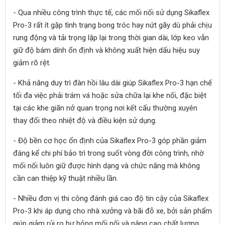
- Qua nhiều công trình thực tế, các mối nối sử dụng Sikaflex
Pro-3 rất ít gặp tình trạng bong tróc hay nứt gãy dù phải chịu
rung động và tải trọng lặp lại trong thời gian dài, lớp keo vẫn
giữ độ bám dính ổn định và không xuất hiện dấu hiệu suy
giảm rõ rệt.
- Khả năng duy trì đàn hồi lâu dài giúp Sikaflex Pro-3 hạn chế
tối đa việc phải trám vá hoặc sửa chữa lại khe nối, đặc biệt
tại các khe giãn nở quan trọng nơi kết cấu thường xuyên
thay đổi theo nhiệt độ và điều kiện sử dụng.
- Độ bền cơ học ổn định của Sikaflex Pro-3 góp phần giảm
đáng kể chi phí bảo trì trong suốt vòng đời công trình, nhờ
mối nối luôn giữ được hình dạng và chức năng mà không
cần can thiệp kỹ thuật nhiều lần.
- Nhiều đơn vị thi công đánh giá cao độ tin cậy của Sikaflex
Pro-3 khi áp dụng cho nhà xưởng và bãi đỗ xe, bởi sản phẩm
giúp giảm rủi ro hư hỏng mối nối và nâng cao chất lượng