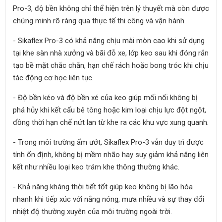
Pro-3, độ bền không chỉ thể hiện trên lý thuyết mà còn được
chứng minh rõ ràng qua thực tế thi công và vận hành.
- Sikaflex Pro-3 có khả năng chịu mài mòn cao khi sử dụng
tại khe sàn nhà xưởng và bãi đỗ xe, lớp keo sau khi đóng rắn
tạo bề mặt chắc chắn, hạn chế rách hoặc bong tróc khi chịu
tác động cơ học liên tục.
- Độ bền kéo và độ bền xé của keo giúp mối nối không bị
phá hủy khi kết cấu bê tông hoặc kim loại chịu lực đột ngột,
đồng thời hạn chế nứt lan từ khe ra các khu vực xung quanh.
- Trong môi trường ẩm ướt, Sikaflex Pro-3 vẫn duy trì được
tính ổn định, không bị mềm nhão hay suy giảm khả năng liên
kết như nhiều loại keo trám khe thông thường khác.
- Khả năng kháng thời tiết tốt giúp keo không bị lão hóa
nhanh khi tiếp xúc với nắng nóng, mưa nhiều và sự thay đổi
nhiệt độ thường xuyên của môi trường ngoài trời.