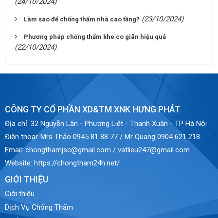
(24/10/2024)
(23/10/2024)
Làm sao để chống thấm nhà cao tầng?
Phương pháp chống thấm khe co giãn hiệu quả
(22/10/2024)
CÔNG TY CỔ PHẦN XD&TM XNK HƯNG PHÁT
Địa chỉ:
32 Nguyễn Lân - Phương Liệt - Thanh Xuân - TP Hà Nội
Điện thoại:
Mrs Thảo 0945 81 88 77 / Mr Quang 0904 621 218
Email:
chongthamjsc@gmail.com / vatlieu247@gmail.com
Website:
https://chongtham24h.net/
GIỚI THIỆU
Giới thiệu
Dịch Vụ Chống Thấm