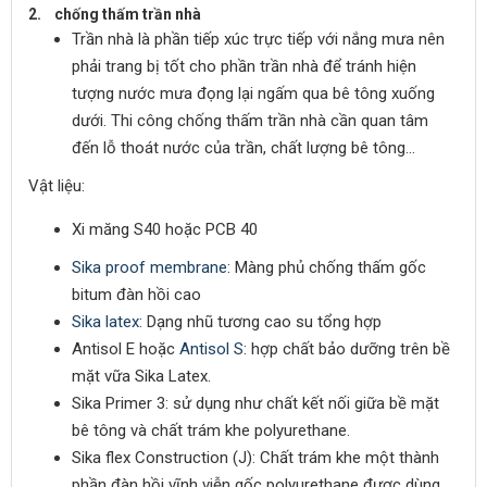
2. chống thấm trần nhà
Trần nhà là phần tiếp xúc trực tiếp với nắng mưa nên
phải trang bị tốt cho phần trần nhà để tránh hiện
tượng nước mưa đọng lại ngấm qua bê tông xuống
dưới. Thi công chống thấm trần nhà cần quan tâm
đến lỗ thoát nước của trần, chất lượng bê tông…
Vật liệu:
Xi măng S40 hoặc PCB 40
Sika proof membrane
: Màng phủ chống thấm gốc
bitum đàn hồi cao
Sika latex
: Dạng nhũ tương cao su tổng hợp
Antisol E hoặc
Antisol S
: hợp chất bảo dưỡng trên bề
mặt vữa Sika Latex.
Sika Primer 3: sử dụng như chất kết nối giữa bề mặt
bê tông và chất trám khe polyurethane.
Sika flex Construction (J): Chất trám khe một thành
phần đàn hồi vĩnh viễn gốc polyurethane được dùng