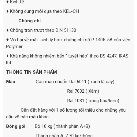
+ Kinh tế
+ Không dung môi dựa theo KEL-CH
Chứng chỉ
+ Chống trơn trượt theo DIN 51130
+ Vô hại về mặt sinh lý học, chứng chỉ số P 1405-5A của viện
Polymer
+ Khả năng không nhiễm bẩn “ tuyệt hảo” theo BS 4247, IRAS
ltd
THÔNG TIN SẢN PHẨM
Màu
: Các màu chuẩn: Ral 6011 ( xanh lá cây)
Ral 7032 ( Xám)
Ral 1031 ( tráng hàu/kem)
Cần đặt hàng với 1 số lượng tối thiểu cho những yêu
cầu về các màu khác
Đóng gói
: Bộ 10 kg ( thành phần A+B)
Thành phần A: 7.70 kg/thùng