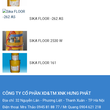
SIKA FLOOR -262 AS
SIKA FLOOR 2530 W
SIKA FLOOR 161
CÔNG TY CỔ PHẦN XD&TM XNK HƯNG PHÁT
Địa chỉ:
32 Nguyễn Lân - Phương Liệt - Thanh Xuân - TP Hà Nội
Điện thoại:
Mrs Thảo 0945 81 88 77 / Mr Quang 0904 621 218