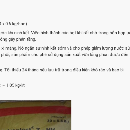
0 x 0.6 kg/bao)
c khi ninh kết. Việc hình thành các bọt khí rất nhỏ trong hỗn hợp ư
hông gây phân tầng.
xi măng. Nó ngăn sự ninh kết sớm và cho phép giảm lượng nước sử
ấp phối, sản phẩm cho phé sử dụng sản xuất vữa lỏng phun được đến
g: Tối thiểu 24 tháng nếu lưu trữ trong điều kiện khô ráo và bao bì
: ~ 1.05 kg/lít