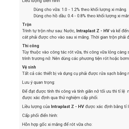
Liều lượng điển hình
Dùng cho vữa: 1.0 - 1.2% theo khối lượng xi măng.
Dùng cho hồ dầu: 0.4 - 0.8% theo khối lượng xi mă
Trộn
Trình tự trộn như sau: Nước,
Intraplast Z - HV
và kế đến 
cát phải được cho vào sau xi măng. Thời gian trộn phải 
Thi công
Tùy thuộc vào công tác rót vữa, thi công vữa lỏng càng
trình trương nở. Nên dùng các phương tiện rót hoặc bơ
Vệ sinh
Tất cả các thiết bị và dụng cụ phải được rửa sạch bằng 
Lưu ý quan trọng:
Để đạt được tính thi công và tính giãn nở tối ưu thì tỉ lệ
được xác định qua thử nghiệm cấp phối.
Liều lượng của
Intraplast Z - HV
được xác định bằng tỉ 
Cấp phối điển hình:
Hỗn hợp gốc xi măng để rót vữa cho: