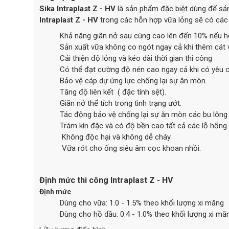
Sika Intraplast Z - HV
là sản phẩm đặc biệt dùng để sản
Intraplast Z - HV
trong các hỗn hợp vữa lỏng sẽ có các
Khả năng giãn nở sau cùng cao lên đến 10% nếu h
Sản xuất vữa không co ngót ngay cả khi thêm cát
Cải thiện độ lỏng và kéo dài thời gian thi công
Có thể đạt cường độ nén cao ngay cả khi có yêu c
Bảo vệ cáp dự ứng lực chống lại sự ăn mòn.
Tăng độ liên kết ( đặc tính sệt).
Giãn nở thể tích trong tình trạng ướt.
Tác động bảo vệ chống lại sự ăn mòn các bu lông
Trám kín đặc và có độ bền cao tất cả các lỗ hổng.
Không độc hại và không dễ cháy.
Vữa rót cho ống siêu âm cọc khoan nhồi.
Định mức thi công Intraplast Z - HV
Định mức
Dùng cho vữa: 1.0 - 1.5% theo khối lượng xi măng
Dùng cho hồ dầu: 0.4 - 1.0% theo khối lượng xi mă