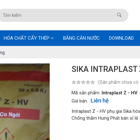
HÓA CHẤT CẤY THÉP
BĂNG CẢN NƯỚC
DOWNLOAD
ông
SIKA INTRAPLAST 
(Sản phẩm chưa có 
Mã sản phẩm:
Intraplast Z - HV
Liên hệ
Giá bán:
Intraplast Z - HV phụ gia Sika h
Chống thấm Hưng Phát bán sỉ lẻ I