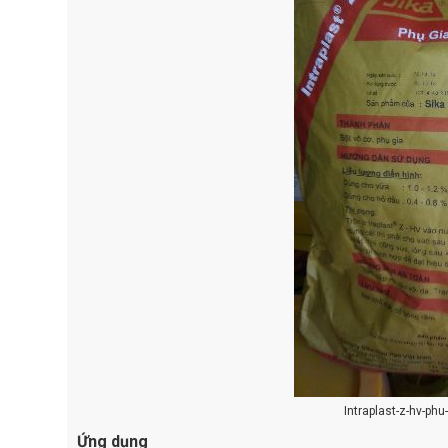
Intraplast-z-hv-phu
Ứng dụng