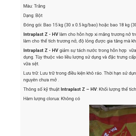
Màu: Trắng
Dạng: Bột
Đóng gói: Bao 15 kg (30 x 0.5 kg/bao) hoặc bao 18 kg (3
Intraplast Z - HV
làm cho hỗn hợp xi măng trương nở trướ
làm cho thể tích trương nở, độ lỏng được gia tăng mà k
Intraplast Z - HV
giảm sự tách nước trong hỗn hợp vữa 
dụng. Tùy thuộc vào liều lượng sử dụng và đặc trưng c
vữa sệt.
Lưu trữ: Lưu trữ trong điều kiện khô ráo. Thời hạn sử dụn
nguyên chưa mở .
Thông số kỹ thuật
Intraplast Z – HV
: Khối lượng thể tích
Hàm lượng clorua: Không có