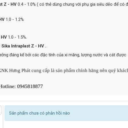
st Z - HV
0.4 - 1.0% ( có thẻ dùng chung với phụ gia siêu dẻo để có 
 HV
1.0 - 1.2%
- HV
1.0 - 1.5%.
i
Sika Intraplast Z - HV .
hưởng đáng kể bởi các đặc tính của xi măng, lượng nước và cát được
 XNK
Hưng Phát
cung cấp là sản phẩm chính hãng nên quý khác
- Hotline: 0945818877
Sản phẩm chưa có phản hồi nào