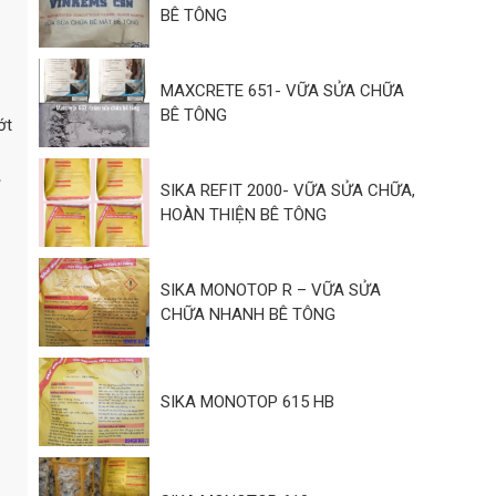
BÊ TÔNG
MAXCRETE 651- VỮA SỬA CHỮA
BÊ TÔNG
ớt
SIKA REFIT 2000- VỮA SỬA CHỮA,
HOÀN THIỆN BÊ TÔNG
SIKA MONOTOP R – VỮA SỬA
CHỮA NHANH BÊ TÔNG
SIKA MONOTOP 615 HB