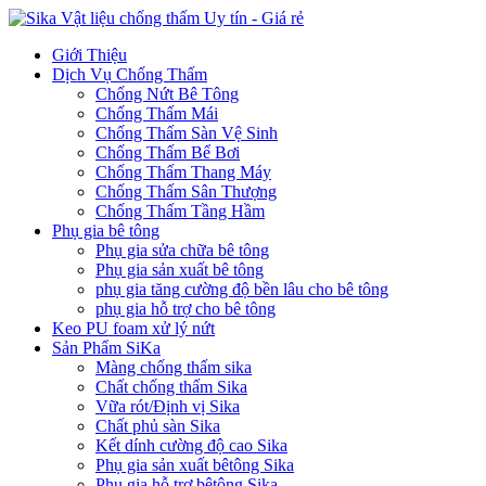
Giới Thiệu
Dịch Vụ Chống Thấm
Chống Nứt Bê Tông
Chống Thấm Mái
Chống Thấm Sàn Vệ Sinh
Chống Thấm Bể Bơi
Chống Thấm Thang Máy
Chống Thấm Sân Thượng
Chống Thấm Tầng Hầm
Phụ gia bê tông
Phụ gia sửa chữa bê tông
Phụ gia sản xuất bê tông
phụ gia tăng cường độ bền lâu cho bê tông
phụ gia hỗ trợ cho bê tông
Keo PU foam xử lý nứt
Sản Phẩm SiKa
Màng chống thấm sika
Chất chống thấm Sika
Vữa rót/Định vị Sika
Chất phủ sàn Sika
Kết dính cường độ cao Sika
Phụ gia sản xuất bêtông Sika
Phụ gia hỗ trợ bêtông Sika