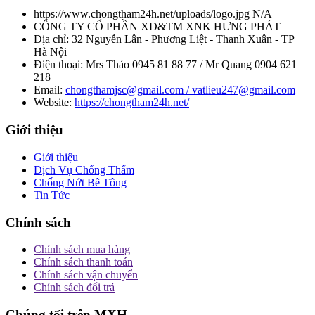
https://www.chongtham24h.net/uploads/logo.jpg
N/A
CÔNG TY CỔ PHẦN XD&TM XNK HƯNG PHÁT
Địa chỉ:
32 Nguyễn Lân - Phương Liệt - Thanh Xuân - TP
Hà Nội
Điện thoại:
Mrs Thảo 0945 81 88 77 / Mr Quang 0904 621
218
Email:
chongthamjsc@gmail.com / vatlieu247@gmail.com
Website:
https://chongtham24h.net/
Giới thiệu
Giới thiệu
Dịch Vụ Chống Thấm
Chống Nứt Bê Tông
Tin Tức
Chính sách
Chính sách mua hàng
Chính sách thanh toán
Chính sách vận chuyển
Chính sách đổi trả
Chúng tối trên MXH