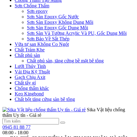
Chống Thấm Tạo Màng
Sơn Chống Thấm
Sơn epoxy
Sơn Sàn Epoxy Gốc Nước
Sơn Sàn Epoxy Không Dung Môi
Sơn Sàn Epoxy Gốc Dung Môi
Sơn Sàn Và Tường Acrylic Và PU, Gốc Dung Môi
Sơn Bảo Về Sắt Thép
Vữa tự san Không Co Ngót
Chất Trám Khe
Chất phủ sàn
Chất phủ sàn, tăng cứng bề mặt bê tông
Lưới Thủy Tinh
Vải Địa Kỹ Thuật
Gạch Chịu Axit
Chất tẩy gỉ
Chống thấm khác
Keo Kingbond
Chất bột tăng cứng sàn bê tông
Sika Vật liệu chống
thấm Uy tín - Giá rẻ
0945 81 88 77
08:00 - 18:00