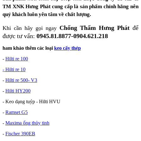
TM XNK Hưng Phát cung cấp là sản phẩm chính hãng nên
quý khách luôn yên tâm về chất lượng.
Chống Thấm Hưng Phát
để
Khi cần hãy gọi ngay
được tư vấn:
0945.81.8877-0904.621.218
ham khảo thêm các loại
keo cấy thép
-
Hilti re 100
- Hilti re 10
-
Hilti re 500- V3
-
Hilti HY200
- Keo dạng tuýp - Hilti HVU
-
Ramset G5
-
Maxima ống thủy tinh
-
Fischer 390EB