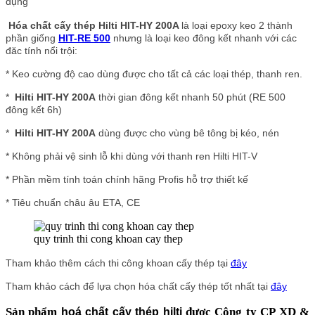
dụng
Hóa chất cấy thép Hilti HIT-HY 200A
là loại epoxy keo 2 thành
phần giống
HIT-RE 500
nhưng là loại keo đông kết nhanh với các
đăc tính nổi trội:
* Keo cường độ cao dùng được cho tất cả các loại thép, thanh ren.
*
Hilti HIT-HY 200A
thời gian đông kết nhanh 50 phút (RE 500
đông kết 6h)
*
Hilti HIT-HY 200A
dùng được cho vùng bê tông bị kéo, nén
* Không phải vệ sinh lỗ khi dùng với thanh ren Hilti HIT-V
* Phần mềm tính toán chính hãng Profis hỗ trợ thiết kế
* Tiêu chuẩn châu âu ETA, CE
quy trinh thi cong khoan cay thep
Tham khảo thêm cách thi công khoan cấy thép tại
đây
Tham khảo cách để lựa chọn hóa chất cấy thép tốt nhất tại
đây
Sản phẩm
được Công ty CP XD &
hoá chất cấy thép hilti