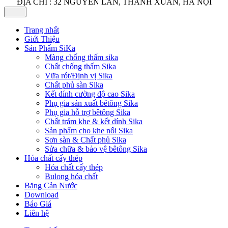
ĐỊA CHỈ : 32 NGUYỄN LÂN, THANH XUÂN, HÀ NỘI
Trang nhất
Giới Thiệu
Sản Phẩm SiKa
Màng chống thấm sika
Chất chống thấm Sika
Vữa rót/Định vị Sika
Chất phủ sàn Sika
Kết dính cường độ cao Sika
Phụ gia sản xuất bêtông Sika
Phụ gia hỗ trợ bêtông Sika
Chất trám khe & kết dính Sika
Sản phẩm cho khe nối Sika
Sơn sàn & Chất phủ Sika
Sửa chữa & bảo vệ bêtông Sika
Hóa chất cấy thép
Hóa chất cấy thép
Bulong hóa chất
Băng Cản Nước
Download
Báo Giá
Liên hệ