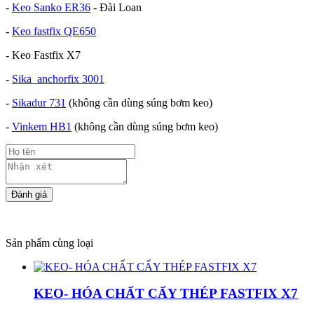
-
Keo Sanko ER36
- Đài Loan
-
Keo fastfix QE650
- Keo Fastfix X7
-
Sika anchorfix 3001
-
Sikadur 731
(không cần dùng súng bơm keo)
-
Vinkem HB1
(không cần dùng súng bơm keo)
Sản phẩm cùng loại
KEO- HÓA CHẤT CẤY THÉP FASTFIX X7