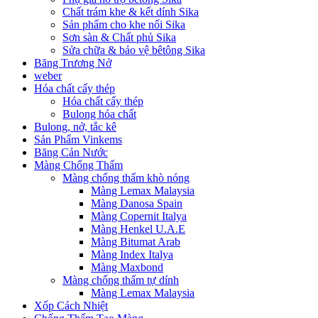
Chất trám khe & kết dính Sika
Sản phẩm cho khe nối Sika
Sơn sàn & Chất phủ Sika
Sửa chữa & bảo vệ bêtông Sika
Băng Trương Nở
weber
Hóa chất cấy thép
Hóa chất cấy thép
Bulong hóa chất
Bulong, nở, tắc kê
Sản Phẩm Vinkems
Băng Cản Nước
Màng Chống Thấm
Màng chống thấm khò nóng
Màng Lemax Malaysia
Màng Danosa Spain
Màng Copernit Italya
Màng Henkel U.A.E
Màng Bitumat Arab
Màng Index Italya
Màng Maxbond
Màng chống thấm tự dính
Màng Lemax Malaysia
Xốp Cách Nhiệt