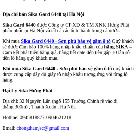
Địa chỉ bán Sika Gard 6440 tại Hà Nội
Sika Gard 6440
được Công ty CP XD & TM XNK Hưng Phát
phân phối tại Hà Nội và tất cả các tỉnh thành trong cả nước.
Khi mua
Sika Gard 6440 - Sơn phủ bảo vệ gầm ô tô
Quý khách
sẽ được đảm bảo 100% hàng nhập khẩu chuẩn của
hãng
SIKA
–
Cam kết phát hiện hàng giả, hàng hết date đến tiền gấp 10 lần số
tiền lô hàng quý khách mua.
Khi mua
Sika Gard 6440 - Sơn phủ bảo vệ gầm ô tô
quý khách
được cung cấp đầy đủ giấy tờ nhập khẩu tương ứng với từng lô
hàng.
Đại Lý Sika Hưng Phát
Địa chỉ: 32 Nguyễn Lân (ngõ 155 Trường Chinh rẽ vào đi
thẳng 300m) , Thanh Xuân , Hà Nội.
Hotline: 0945818877-0904621218
Email:
chongthamjsc@gmail.com