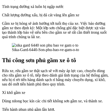
Tình trạng đường xá luôn bị ngập nước
Chất lượng đường xấu, bị đá cát văng lên gầm xe
Gầm xe bị hỏng sẽ ảnh hưởng tới tuổi thọ của xe. Việc bảo dưỡng
gầm xe theo định kỳ: Một lớp sơn chống ghỉ đặc biệt được xịt vào
tạo thành lớp bảo vệ siêu bền cho gầm xe sẽ rất cần thiết trong suốt
quá trình chúng ta lái xe.
Sika-Gard-6440-Son-phu-bao-ve-gam-o-to
Thi công sơn phủ gầm xe ô tô
Rửa xe, rửa gầm xe thật sạch sẽ với máy áp lực cao, chuyên dùng
cho rửa gầm xe ô tô, tiếp theo đánh giá tình trạng của hệ thống gầm,
nếu bị rỉ rét tiến hàng đánh sạch rỉ bằng máy chuyên dụng, xì khô,
sau đó mới tiến hành phủ theo quy trình.
Xì khô gầm xe
Dùng nilong bọc kín các chi tiết không sơn gầm xe, và thành xe.
Tiến hành phun phủ gầm lần lượt.