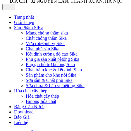
ĐỊA CHỈ : 32 NGUYỄN LÂN, THANH XUÂN, HÀ NỘI
Trang nhất
Giới Thiệu
Sản Phẩm SiKa
Màng chống thấm sika
Chất chống thấm Sika
Vữa rót/Định vị Sika
Chất phủ sàn Sika
Kết dính cường độ cao Sika
Phụ gia sản xuất bêtông Sika
Phụ gia hỗ trợ bêtông Sika
Chất trám khe & kết dính Sika
Sản phẩm cho khe nối Sika
Sơn sàn & Chất phủ Sika
Sửa chữa & bảo vệ bêtông Sika
Hóa chất cấy thép
Hóa chất cấy thép
Bulong hóa chất
Băng Cản Nước
Download
Báo Giá
Liên hệ