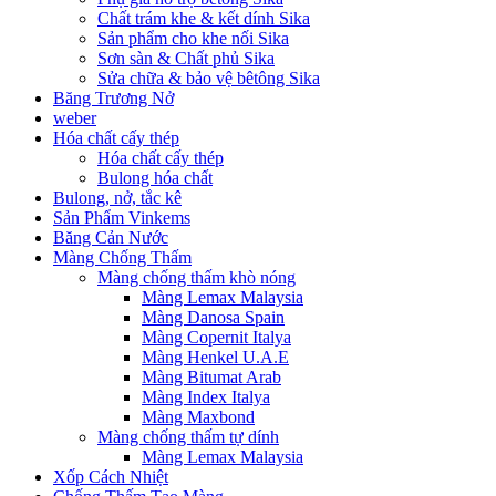
Chất trám khe & kết dính Sika
Sản phẩm cho khe nối Sika
Sơn sàn & Chất phủ Sika
Sửa chữa & bảo vệ bêtông Sika
Băng Trương Nở
weber
Hóa chất cấy thép
Hóa chất cấy thép
Bulong hóa chất
Bulong, nở, tắc kê
Sản Phẩm Vinkems
Băng Cản Nước
Màng Chống Thấm
Màng chống thấm khò nóng
Màng Lemax Malaysia
Màng Danosa Spain
Màng Copernit Italya
Màng Henkel U.A.E
Màng Bitumat Arab
Màng Index Italya
Màng Maxbond
Màng chống thấm tự dính
Màng Lemax Malaysia
Xốp Cách Nhiệt