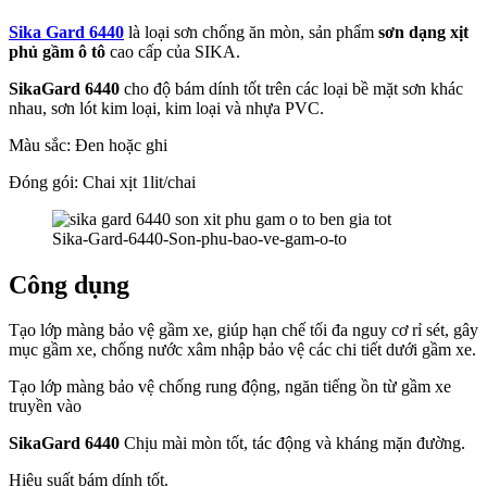
Sika Gard 6440
là loại sơn chống ăn mòn, sản phẩm
sơn dạng xịt
phủ gầm ô tô
cao cấp của SIKA.
SikaGard 6440
cho độ bám dính tốt trên các loại bề mặt sơn khác
nhau, sơn lót kim loại, kim loại và nhựa PVC.
Màu sắc: Đen hoặc ghi
Đóng gói: Chai xịt 1lit/chai
Sika-Gard-6440-Son-phu-bao-ve-gam-o-to
Công dụng
Tạo lớp màng bảo vệ gầm xe, giúp hạn chế tối đa nguy cơ rỉ sét, gây
mục gầm xe, chống nước xâm nhập bảo vệ các chi tiết dưới gầm xe.
Tạo lớp màng bảo vệ chống rung động, ngăn tiếng ồn từ gầm xe
truyền vào
SikaGard 6440
Chịu mài mòn tốt, tác động và kháng mặn đường.
Hiệu suất bám dính tốt.