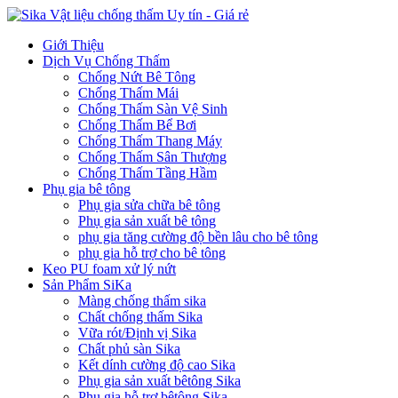
Giới Thiệu
Dịch Vụ Chống Thấm
Chống Nứt Bê Tông
Chống Thấm Mái
Chống Thấm Sàn Vệ Sinh
Chống Thấm Bể Bơi
Chống Thấm Thang Máy
Chống Thấm Sân Thượng
Chống Thấm Tầng Hầm
Phụ gia bê tông
Phụ gia sửa chữa bê tông
Phụ gia sản xuất bê tông
phụ gia tăng cường độ bền lâu cho bê tông
phụ gia hỗ trợ cho bê tông
Keo PU foam xử lý nứt
Sản Phẩm SiKa
Màng chống thấm sika
Chất chống thấm Sika
Vữa rót/Định vị Sika
Chất phủ sàn Sika
Kết dính cường độ cao Sika
Phụ gia sản xuất bêtông Sika
Phụ gia hỗ trợ bêtông Sika