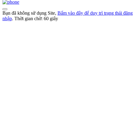
Bạn đã không sử dụng Site,
Bấm vào đây để duy trì trạng thái đăng
nhập
. Thời gian chờ:
60
giây