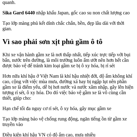
quanh.
Sika Gard 6440
nhập khẩu Japan, gốc cao su non chất lượng cao
Tạo lớp màng phủ kết dính chắc chắn, bền, đẹp lâu dài với thời
gian.
Vì sao phải sơn xịt phủ gầm ô tô
Khi xe vận hành gầm xe là nơi thấp nhất, tiếp xúc trực tiếp với bụi
bẩn, nước trên đường, là môi trường luôn ẩm ướt nên hơn hết cần
được bảo vệ để tránh kim loại gầm xe bị ô xy hóa, bị rỉ sét
Hơn nữa khí hậu ở Việt Nam là khí hậu nhiệt đới, độ ẩm không khí
cao, cộng với việc mùa mưa, đường xá hay bị ngập lụt nên phần
gầm xe là điểm yếu, dễ bị hơi nước và nước xâm nhập, gây lên hiện
tượng rỉ sét, ô xy hóa. Do đó việc bảo vệ gầm xe là vô cùng cần
thiết, giúp cho:
Hạn chế tối đa nguy cơ rỉ sét, ô xy hóa, gây mục gầm xe
Tạo lớp màng bảo vệ chống rung động, ngăn tiếng ồn từ gầm xe
truyền vào
Điều kiện khí hậu VN có độ ẩm cao, mưa nhiều