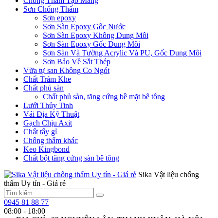
Chống Thấm Tạo Màng
Sơn Chống Thấm
Sơn epoxy
Sơn Sàn Epoxy Gốc Nước
Sơn Sàn Epoxy Không Dung Môi
Sơn Sàn Epoxy Gốc Dung Môi
Sơn Sàn Và Tường Acrylic Và PU, Gốc Dung Môi
Sơn Bảo Về Sắt Thép
Vữa tự san Không Co Ngót
Chất Trám Khe
Chất phủ sàn
Chất phủ sàn, tăng cứng bề mặt bê tông
Lưới Thủy Tinh
Vải Địa Kỹ Thuật
Gạch Chịu Axit
Chất tẩy gỉ
Chống thấm khác
Keo Kingbond
Chất bột tăng cứng sàn bê tông
Sika Vật liệu chống
thấm Uy tín - Giá rẻ
0945 81 88 77
08:00 - 18:00