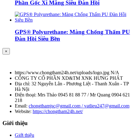
Phần Gốc Xi Măng Siêu Đàn Hồi
GPS® Polyurethane: Màng Chống Thấm PU
Đàn Hồi Siêu Bền
×
https://www.chongtham24h.net/uploads/logo.jpg
N/A
CÔNG TY CỔ PHẦN XD&TM XNK HƯNG PHÁT
Địa chỉ:
32 Nguyễn Lân - Phương Liệt - Thanh Xuân - TP
Hà Nội
Điện thoại:
Mrs Thảo 0945 81 88 77 / Mr Quang 0904 621
218
Email:
chongthamjsc@gmail.com / vatlieu247@gmail.com
Website:
https://chongtham24h.net/
Giới thiệu
Giới thiệu