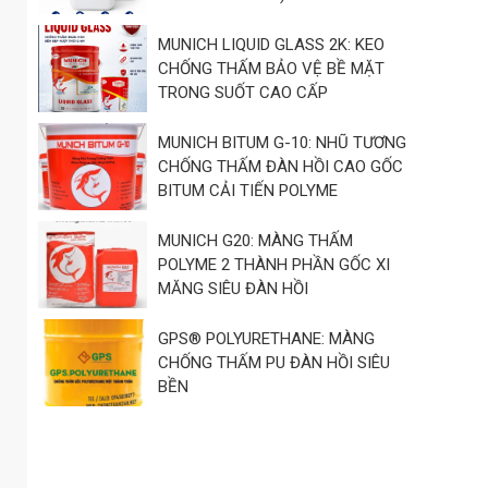
MUNICH LIQUID GLASS 2K: KEO
CHỐNG THẤM BẢO VỆ BỀ MẶT
TRONG SUỐT CAO CẤP
MUNICH BITUM G-10: NHŨ TƯƠNG
CHỐNG THẤM ĐÀN HỒI CAO GỐC
BITUM CẢI TIẾN POLYME
MUNICH G20: MÀNG THẤM
POLYME 2 THÀNH PHẦN GỐC XI
MĂNG SIÊU ĐÀN HỒI
GPS® POLYURETHANE: MÀNG
CHỐNG THẤM PU ĐÀN HỒI SIÊU
BỀN