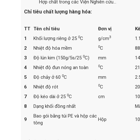
Hợp chất trong các Viện Nghiên cứu…
Chỉ tiêu chất lượng hàng hóa:
TT
Tên chỉ tiêu
Đơn vị
Kế
0
3
1
Khối lượng riêng ở 25
C
g/cm
1.
0
2
Nhiệt độ hóa mềm
C
88
0
3
Độ lún kim (150g/5s/25
C)
mm
14
0
4
Nhiệt độ đun nóng an toàn
C
21
0
5
Độ chảy ở 60
C
mm
2.
0
6
Nhiệt độ rót
C
20
0
7
Độ kéo dài ở 25
C
cm
10
8
Dạng khối đồng nhất
Mà
Bao gói bằng túi PE và hộp các
9
Hộp
10
tông