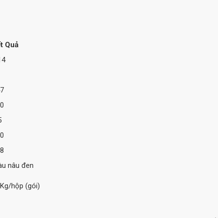
t Quả
14
7
0
5
0
8
u nâu đen
Kg/hộp (gói)